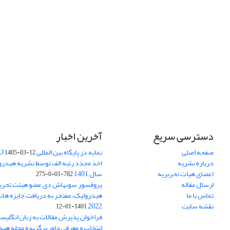
دسترسی سریع
آخرین اخبار
صفحه اصلی
نمایه در پایگاه بین المللی DOAJ
1405-03-12
درباره نشریه
اخذ مجدد رتبه الف توسط نشریه هیدرول
اعضای هیات تحریریه
سال 1401
782-01-0-275
ارسال مقاله
پروفسور سوبهاش دی عضو هیئت تحریر
تماس با ما
هیدرولیک، مفتخر به دریافت جایزه ها
نقشه سایت
2022
1401-01-12
فراخوان پذیرش مقالات به زبان انگلیس
انتخاب و معرفی داور برگزیده مجله هی