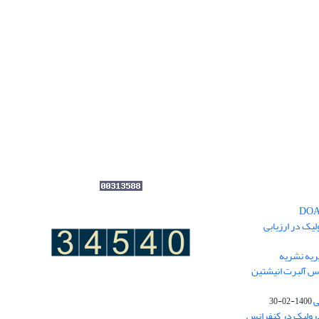
یک در ارزیابی
یه نشریه
نس آلبرت انیشتین
ی
1400-02-30
درولیک در کنفرانس