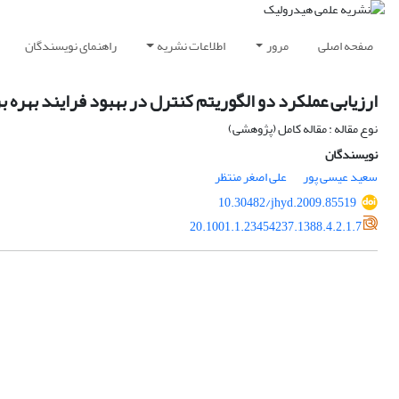
صفحه اصلی
مرور
اطلاعات نشریه
راهنمای نویسندگان
ارزیابی عملکرد دو الگوریتم کنترل در بهبود فرایند بهره 
نوع مقاله : مقاله کامل (پژوهشی)
نویسندگان
سعید عیسی پور
علی اصغر منتظر
10.30482/jhyd.2009.85519
20.1001.1.23454237.1388.4.2.1.7