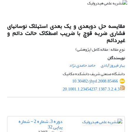
مقایسه حل دوبعدی و یک بعدی استهلاک نوسانهای
فشاری ضربه قوچ با ضریب اصطکاک حالت دائم و
غیردائم
نوع مقاله : مقاله کامل (پژوهشی)
نویسندگان
بهار فیروزآبادی
حامد حامدی نژاد
دانشگاه صنعتی شریف دانشکده مکانیک
10.30482/jhyd.2008.85466
20.1001.1.23454237.1387.3.2.4.3
دوره 3، شماره 2 - شماره
پیاپی 32