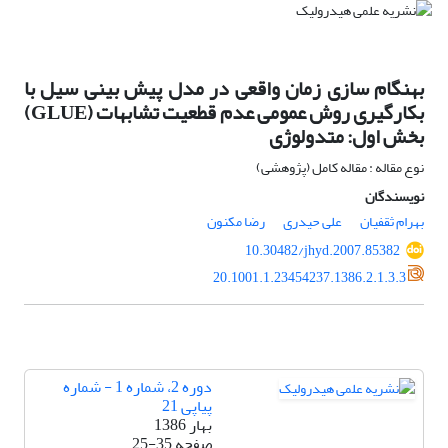
بهنگام سازی زمان واقعی در مدل پیش بینی سیل با
بکارگیری روش عمومی عدم قطعیت تشابهات (GLUE)
بخش اول: متدولوژی
نوع مقاله : مقاله کامل (پژوهشی)
نویسندگان
بهرام ثقفیان
علی حیدری
رضا مکنون
10.30482/jhyd.2007.85382
20.1001.1.23454237.1386.2.1.3.3
دوره 2، شماره 1 - شماره
پیاپی 21
بهار 1386
صفحه
25-35