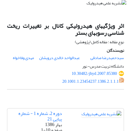
اثر ویژگیهای هیدرولیکی کانال بر تغییرات ریخت
شناسی رسوبهای بستر
نوع مقاله : مقاله کامل (پژوهشی)
نویسندگان
سیدحمیدرضا صادقی
عبدالواحد خالدی درویشان
مهدی وفاخواه
دانشگاه تربیت مدرس- نور
10.30482/jhyd.2007.85380
20.1001.1.23454237.1386.2.1.1.1
دوره 2، شماره 1 - شماره
پیاپی 21
بهار 1386
صفحه
1-10