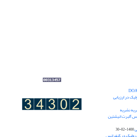
یک در ارزیابی
یه نشریه
نس آلبرت انیشتین
ی
1400-02-30
درولیک در کنفرانس