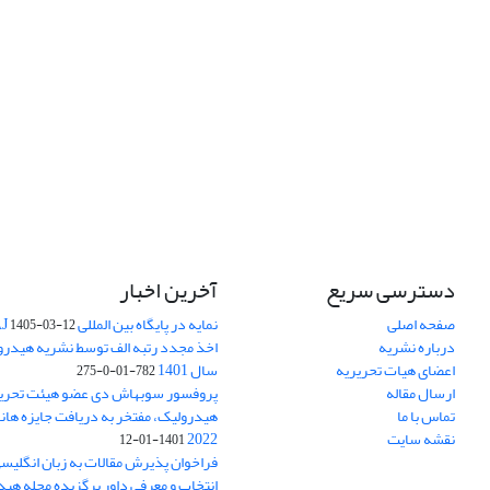
دسترسی سریع
آخرین اخبار
صفحه اصلی
نمایه در پایگاه بین المللی DOAJ
1405-03-12
درباره نشریه
اخذ مجدد رتبه الف توسط نشریه هیدرول
اعضای هیات تحریریه
سال 1401
782-01-0-275
ارسال مقاله
پروفسور سوبهاش دی عضو هیئت تحریر
تماس با ما
هیدرولیک، مفتخر به دریافت جایزه ها
نقشه سایت
2022
1401-01-12
فراخوان پذیرش مقالات به زبان انگلیس
انتخاب و معرفی داور برگزیده مجله هی