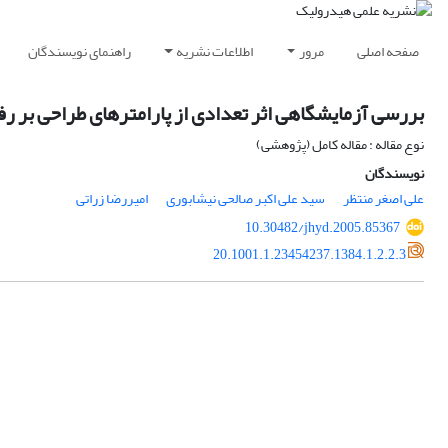
صفحه اصلی
مرور
اطلاعات نشریه
راهنمای نویسندگان
بررسی آزمایشگاهی اثر تعدادی از پارامترهای طراحی بر رفتا
نوع مقاله : مقاله کامل (پژوهشی)
نویسندگان
علی اصغر منتظر
سید علی اکبر صالحی نیشابوری
امیررضا زراتی
10.30482/jhyd.2005.85367
20.1001.1.23454237.1384.1.2.2.3