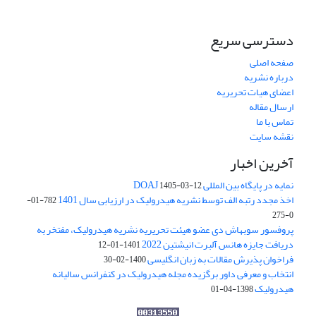
دسترسی سریع
صفحه اصلی
درباره نشریه
اعضای هیات تحریریه
ارسال مقاله
تماس با ما
نقشه سایت
آخرین اخبار
نمایه در پایگاه بین المللی DOAJ
1405-03-12
اخذ مجدد رتبه الف توسط نشریه هیدرولیک در ارزیابی سال 1401
782-01-
0-275
پروفسور سوبهاش دی عضو هیئت تحریریه نشریه هیدرولیک، مفتخر به
دریافت جایزه هانس آلبرت انیشتین 2022
1401-01-12
فراخوان پذیرش مقالات به زبان انگلیسی
1400-02-30
انتخاب و معرفی داور برگزیده مجله هیدرولیک در کنفرانس سالیانه
هیدرولیک
1398-04-01