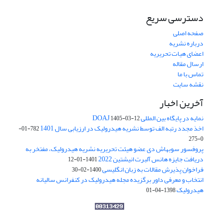
دسترسی سریع
صفحه اصلی
درباره نشریه
اعضای هیات تحریریه
ارسال مقاله
تماس با ما
نقشه سایت
آخرین اخبار
نمایه در پایگاه بین المللی DOAJ
1405-03-12
اخذ مجدد رتبه الف توسط نشریه هیدرولیک در ارزیابی سال 1401
782-01-
0-275
پروفسور سوبهاش دی عضو هیئت تحریریه نشریه هیدرولیک، مفتخر به
دریافت جایزه هانس آلبرت انیشتین 2022
1401-01-12
فراخوان پذیرش مقالات به زبان انگلیسی
1400-02-30
انتخاب و معرفی داور برگزیده مجله هیدرولیک در کنفرانس سالیانه
هیدرولیک
1398-04-01