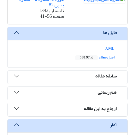
پیاپی 82
تابستان 1392
صفحه
41-56
فایل ها
XML
اصل مقاله
558.97 K
سابقه مقاله
هم رسانی
ارجاع به این مقاله
آمار