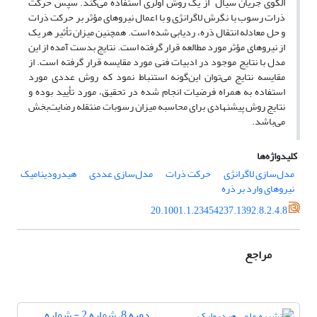
الگوی جریان سیال از یک روش اولری استفاده می‌کند. سپس حرکت
ذرات رسوب با نگرش لاگرانژی و با اعمال نیروهای مؤثر بر حرکت ذرات
و حل معادله انتقال ذره، ردیابی شده است. همچنین میزان تأثیر هر یک
از نیروهای مؤثر مورد مطالعه قرار گرفته است. نتایج بدست آمده از این
مدل با نتایج موجود در ادبیات فنی مورد مقایسه قرار گرفته است. از
مقایسه نتایج می‌توان این‌گونه استنباط نمود که روش عددی مورد
استفاده به همراه فرضیات انجام شده در تحقیق، مورد تأیید بوده و
نتایج روش پیشنهادی برای محاسبه میزان رسوبات منتقله رضایت‌بخش
می‌باشد.
کلیدواژه‌ها
مدل‌سازی لاگرانژی
حرکت ذرات
مدل‌سازی عددی
هیدرودینامیک
نیروهای وارد بر ذره
20.1001.1.23454237.1392.8.2.4.8
مراجع
دوره 8، شماره 2 - شماره