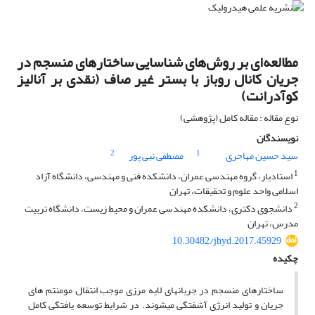
مطالعه‌ای بر روش‌های شناسایی ساختارهای منسجم در
جریان کانال روباز با بستر غیر صاف (نقدی بر آنالیز
کوآدرانت)
نوع مقاله : مقاله کامل (پژوهشی)
نویسندگان
2
1
سید حسین مهاجری
مصطفی نبی پور
1
استادیار، گروه مهندسی عمران، دانشکده فنی و مهندسی، دانشگاه آزاد
اسلامی واحد علوم و تحقیقات، تهران
2
دانشجوی دکتری، دانشکده مهندسی عمران و محیط زیست، دانشگاه تربیت
مدرس، تهران
10.30482/jhyd.2017.45929
چکیده
ساختارهای منسجم در جریان­های لایه مرزی موجب انتقال مومنتم­ های
جریان و تولید انرژی آشفتگی می­شوند. در شرایط توسعه یافتگی کامل