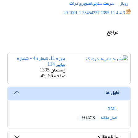
روباز
سرعت سنجی تصویری ذرات
20.1001.1.23454237.1395.11.4.4.3
مراجع
دوره 11، شماره 4 - شماره
پیاپی 114
زمستان 1395
صفحه
45-56
فایل ها
XML
اصل مقاله
861.37 K
سابقه مقاله