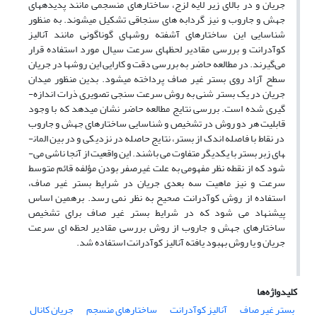
جریان و در بالای زیر لایه لزج، ساختارهای منسجمی مانند پدیده­های
جهش و جاروب و نیز گردابه­ های سنجاقی تشکیل می­شوند. به منظور
شناسایی این ساختارهای آشفته روش­های گوناگونی مانند آنالیز
کوآدرانت و بررسی مقادیر لحظه­ای سرعت سیال مورد استفاده قرار
می‌گیرند. در مطالعه حاضر به بررسی دقت و کارایی این روش­ها در جریان
سطح آزاد روی بستر غیر صاف پرداخته می­شود. بدین منظور میدان
جریان در یک بستر شنی به روش سرعت ­سنجی تصویری ذرات اندازه­
گیری شده است. بررسی نتایج مطالعه حاضر نشان می­دهد که با وجود
قابلیت هر دو روش در تشخیص و شناسایی ساختارهای جهش و جاروب
در نقاط با فاصله اندک از بستر، نتایج حاصله در نزدیکی و در بین المان­
های زبر بستر با یکدیگر متفاوت می ­باشند. این واقعیت از آنجا ناشی می­
شود که از نقطه نظر مفهومی به علت غیرصفر بودن مؤلفه قائم متوسط
سرعت و نیز ماهیت سه بعدی جریان در شرایط بستر غیر صاف،
استفاده از روش کوآدرانت صحیح به نظر نمی ­رسد. برهمین اساس
پیشنهاد می­ شود که در شرایط بستر غیر صاف برای تشخیص
ساختارهای جهش و جاروب از روش بررسی مقادیر لحظه­ ای سرعت
جریان و یا روش بهبود یافته آنالیز کوآدرانت استفاده شد.
کلیدواژه‌ها
بستر غیر صاف
آنالیز کوآدرانت
ساختارهای منسجم
جریان کانال