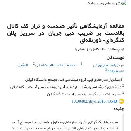
مطالعه آزمایشگاهی تأثیر هندسه و تراز کف کانال
بالادست بر ضریب دبی جریان در سرریز پلان
کنگره‌ای- ذوزنقه‌ای
نوع مقاله : مقاله کامل (پژوهشی)
نویسندگان
2
1
مهدی اسمعیلی ورکی
حنانه شفاعت طلب دهقانی
افشین
3
اشرف‌زاده
1
استادیار سازه‌های آبی، گروه مهندسی آب، مجتمع دانشگاه گیلان
2
دانشجوی کارشناسی ارشد سازه های آبی گروه مهندسی آب دانشگاه گیلان
3
عضو هیات علمی گروه مهندسی آب دانشگاه گیلان
10.30482/jhyd.2016.40543
چکیده
سرریزهای کنگره‌ای یکی از سازه‌های متداول به‌‎منظور تنظیم سطح آب و
تخلیه جریان در کانال‌های انتقال آب و دریاچه سدها بدون نیاز به