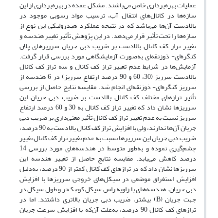
عملیات بهره‌برداری خاص می‌باشند. مشکل عمده در بهره‌برداری از این
سازه‌ها در کانال‌های انتقال آب، ترسیب مواد رسوبی موجود در
بالادست آن‌ها می‌باشد که در نتیجه عملکرد هیدرولیکی این نوع از
سازه‌ها را تحت تأثیر قرار می‌دهد. در این پژوهش تأثیر تغییر هندسه و
تغییر تراز کف کانال بالادست بر ضریب دبی جریان سرریزهای پلان
کنگره‌ای- ذوزنقه‌ای به‌صورت آزمایشگاهی مورد بررسی قرار گرفت.
آزمایش‌ها در شرایط عدم تغییر تراز کف کانال و سه تراز کف کانال
بالادست سرریز (30، 60 و 90 درصد ارتفاع سرریز) در 6 هندسه از
سرریز‌ کنگره‌ای- ذوزنقه‌ای انجام شد. مقایسه نتایج حاصل از بررسی
تأثیر ترازهای مختلف کف کانال بالادست بر ضریب دبی جریان این
سرریزها نشان داد که تغییر تراز کف کانال به 30 و 60 درصد ارتفاع
سرریز نسبت به عدم تغییر تراز کف کانال تأثیر معنی‌داری بر ضریب دبی
جریان آن‌ها ندارند، ولی با افزایش تراز کف کانال بالادست به 90 درصد،
ضریب دبی جریان این سرریزها نسبت به عدم تغییر تراز کف کانال تغییر
چشم‌گیری نموده و به‌طور متوسط در هندسه‌های مورد بررسی 14
درصد کاهش می‌یابد. مقایسه نتایج حاصل از تغییر هندسه‌ این
سرریزها نشان داد که در ترازهای کف کانال کمتر از 90 درصد، به‌دلیل
افزایش استغراق موضعی در سیکل‌های خروجی سرریزها با افزایش
دبی جریان، هندسه‌های با زاویه راس سیکل کوچک‌تر و طول سیکل در
جهت جریان (B) بیشتر، ضریب دبی جریان بالاتری داشتند. اما در
ترازهای کف کانال 90 درصد، به‌علت آن‌که با افزایش سرعت جریان