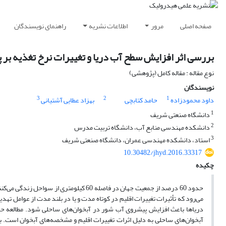
صفحه اصلی
مرور
اطلاعات نشریه
راهنمای نویسندگان
بررسی اثر افزایش سطح آب دریا و تغییرات نرخ تغذیه بر
نوع مقاله : مقاله کامل (پژوهشی)
نویسندگان
3
2
1
داود محمودزاده
حامد کتابچی
بهزاد عطایی آشتیانی
1
دانشگاه صنعتی شریف
2
دانشکده مهندسی منابع آب، دانشگاه تربیت مدرس
3
استاد، دانشکده مهندسی عمران، دانشگاه صنعتی شریف
10.30482/jhyd.2016.33317
چکیده
حدود 60 درصد از جمعیت جهان در فاصله 60 ک
می‌رود که تأثیرات تغییرات اقلیم در کوتاه مدت و یا در بلند مدت از عوامل تهد
دریاها باعث افزایش پیشروی آب شور در آبخوان‌های ساحلی شود. مطالعه 
آبخوان‌های ساحلی به دلیل اثرات تغییرات اقلیم و مشخصه‌های آبخوان است.