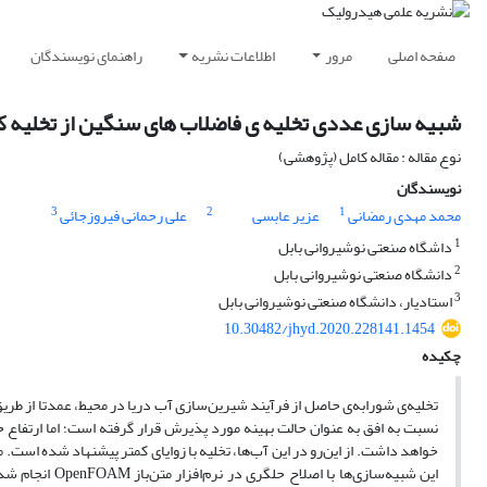
صفحه اصلی
مرور
اطلاعات نشریه
راهنمای نویسندگان
شبیه سازی عددی تخلیه ی فاضلاب های سنگین از تخلیه کننده ی مستغرق °30 در حالت ه
نوع مقاله : مقاله کامل (پژوهشی)
نویسندگان
3
2
1
محمد مهدی رمضانی
عزیر عابسی
علی رحمانی فیروزجائی
1
داشگاه صنعتی نوشیروانی بابل
2
دانشگاه صنعتی نوشیروانی بابل
3
استادیار، دانشگاه صنعتی نوشیروانی بابل
10.30482/jhyd.2020.228141.1454
چکیده
نسبت به افق به عنوان حالت بهینه‌ مورد پذیرش قرار گرفته است؛ اما ارتفاع 