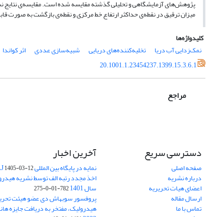
پژوهش‌های آزمایشگاهی و تحلیلی گذشته مقایسه شده است. مقایسه‌ی‌ نتایج نش
میزان ترقیق در نقطه‌ی حداکثر ارتفاع خط مرکزی و نقطه‌ی بازگشت به صورت قابل 
کلیدواژه‌ها
نمک‌زدایی آب دریا
تخلیه‌کننده‌های دریایی
شبیه‌سازی عددی
اثر کواندا
20.1001.1.23454237.1399.15.3.6.1
مراجع
دسترسی سریع
آخرین اخبار
صفحه اصلی
نمایه در پایگاه بین المللی DOAJ
1405-03-12
درباره نشریه
اخذ مجدد رتبه الف توسط نشریه هیدرول
اعضای هیات تحریریه
سال 1401
782-01-0-275
ارسال مقاله
پروفسور سوبهاش دی عضو هیئت تحریر
تماس با ما
هیدرولیک، مفتخر به دریافت جایزه ها