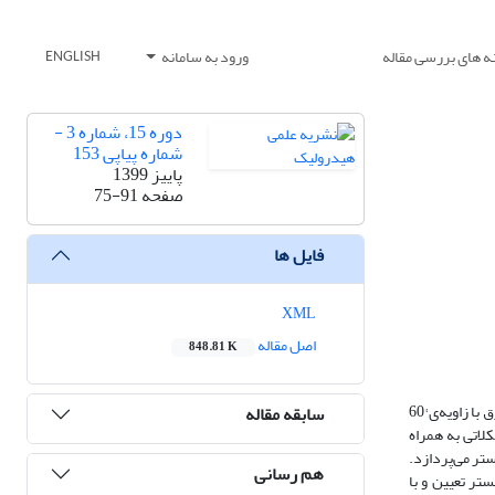
ه های بررسی مقاله
ورود به سامانه
ENGLISH
دوره 15، شماره 3 -
شماره پیاپی 153
پاییز 1399
صفحه
75-91
فایل ها
XML
اصل مقاله
848.81 K
تخلیه‌ی شورابه‌ی حاصل از فرآیند شیرین‌سازی آب دریا‌ در محیط، عمدتا از طریق تخلیه‌کننده‌های دریایی صورت می‌گیرد. به عنوان یک استاندارد جهانی، تخلیه‌ی مستغرق با زاویه‌ی °60
سابقه مقاله
لاتی به همراه
ده‌ی مستغرق °30 در دو حالت آزاد و مجاور به بستر می‌پردازد.
هم رسانی
‌های سنگین °30 در حالت آزاد و نزدیک به بستر تعیین و با