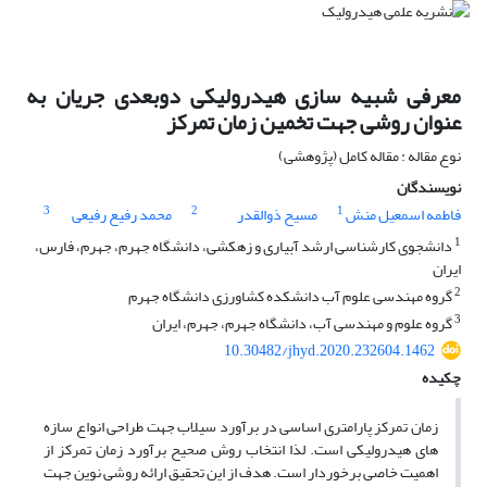
معرفی شبیه سازی هیدرولیکی دوبعدی جریان به
عنوان روشی جهت تخمین زمان تمرکز
نوع مقاله : مقاله کامل (پژوهشی)
نویسندگان
3
2
1
فاطمه اسمعیل منش
مسیح ذوالقدر
محمد رفیع رفیعی
1
دانشجوی کارشناسی ارشد آبیاری و زهکشی، دانشگاه جهرم، جهرم، فارس،
ایران
2
گروه مهندسی علوم آب دانشکده کشاورزی دانشگاه جهرم
3
گروه علوم و مهندسی آب، دانشگاه جهرم، جهرم، ایران
10.30482/jhyd.2020.232604.1462
چکیده
زمان تمرکز پارامتری اساسی در برآورد سیلاب جهت طراحی انواع سازه
های هیدرولیکی است. لذا انتخاب روش صحیح برآورد زمان تمرکز از
اهمیت خاصی برخوردار است. هدف از این تحقیق ارائه روشی نوین جهت