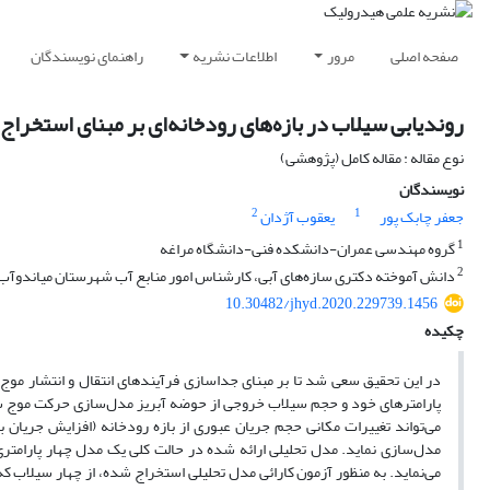
صفحه اصلی
مرور
اطلاعات نشریه
راهنمای نویسندگان
روندیابی سیلاب در بازه‌های رودخانه‌ای‌ بر مبنای استخرا
نوع مقاله : مقاله کامل (پژوهشی)
نویسندگان
2
1
جعفر چابک پور
یعقوب آژدان
1
گروه مهندسی عمران-دانشکده فنی-دانشگاه مراغه
2
دانش آموخته دکتری سازه‌های آبی، کارشناس امور منابع آب شهرستان میاندوآب
10.30482/jhyd.2020.229739.1456
چکیده
در این تحقیق سعی شد تا بر مبنای جداسازی فرآیند‌های انتقال و انتشار موج
پارامتر‌های خود و حجم سیلاب خروجی از حوضه آبریز مدل‌سازی حرکت موج سیلا
می‌تواند تغییرات مکانی حجم جریان عبوری از بازه رودخانه (افزایش جریان 
مدل‌سازی نماید. مدل تحلیلی ارائه شده در حالت کلی یک مدل چهار پارامت