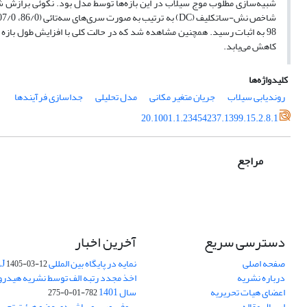
کاهش می‌یابد.
کلیدواژه‌ها
روندیابی سیلاب
جریان متغیر مکانی
مدل تحلیلی
جداسازی فرآیندها
20.1001.1.23454237.1399.15.2.8.1
مراجع
دسترسی سریع
آخرین اخبار
صفحه اصلی
نمایه در پایگاه بین المللی DOAJ
1405-03-12
درباره نشریه
اخذ مجدد رتبه الف توسط نشریه هیدرول
اعضای هیات تحریریه
سال 1401
782-01-0-275
ارسال مقاله
پروفسور سوبهاش دی عضو هیئت تحریر