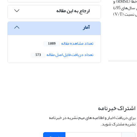
شبیه‌سازی مطلوب موج سیلاب در این بازه‌ها توسط مدل بود. نکوئی برازش شبیه‌سازی مدل با محاسبه پارامتر‌های آماری ضریب تبیین (R2)، جذر میانگین مربعات خطا (RMSE) و
شاخص نش-ساتکلیف (DC) به ترتیب به صورت سری‌های سه‌تائی (86/0، 07/0 و 95/0)، (82/0، 11/0 و 8/0)، (97/0، 07/0 و 94/0) و (93/0، 1/0 و 9/0) برای سیلاب‌های سال‌های 95 تا
ارجاع به این مقاله
98 به اثبات رسید. همچنین مشاهده شد که در حالت کلی با افزایش طول بازه رودخانه، مقدار مجموع زمان ایستائی سیلاب در مخازن به هم پیوسته افزایش یافته ولی نسبت (V/T)
آمار
تعداد مشاهده مقاله
1,089
تعداد دریافت فایل اصل مقاله
573
اشتراک خبرنامه
برای دریافت اخبار و اطلاعیه های مهم نشریه در خبرنامه
نشریه مشترک شوید.