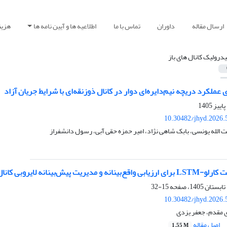
ارسال مقاله
داوران
تماس با ما
اطلاعیه ها و آیین نامه ها
هزین
درولیک کانال های باز
ملکرد دریچه نیم‌دایره‌ای دوار در کانال ذوزنقه‌ای با شرایط جریان آزاد
10.30482/jhyd.2026.
الله یونسی، بابک شاهی نژاد، امیر حمزه حقی آبی، رسول دانشفراز
پیش‌بینانه لایروبی کانال های شهری
15-32
10.30482/jhyd.2026.
مقدم، جعفر یزدی
اصل مقاله
1.55 M