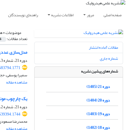
صفحه اصلی
مرور
اطلاعات نشریه
راهنمای نویسندگان
موضوعات =
هی
تعداد مقالات:
6
مقالات آماده انتشار
مدل‌سازی عددی ع
شماره جاری
دوره 21، شماره 3، پاییز 1405
583794.1771
شماره‌های پیشین نشریه
سمیرا یوسفی، حجت 
مشاهده مقاله
دوره 21 (1405)
یک چارچوب مونت کارلو-LSTM برای ارزیابی واقع‌بینانه و مدیریت 
دوره 20 (1404)
دوره 21، شماره 2، تابستان 1405، صفحه
دوره 19 (1403)
539394.1744
محمدرضا مسعودی 
دوره 18 (1402)
مشاهده مقاله