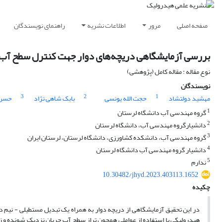
صفحه اصلی
مرور
اطلاعات نشریه
راهنمای نویسندگان
بررسی آزمایشگاهی دریچه‌های دوار جهت کنترل سطح آب و 
نوع مقاله : مقاله کامل (پژوهشی)
نویسندگان
3
2
1
مهشید دولتشاد
حجت الله یونسی
بابک شاهی نژاد
حسن 
1
گروه مهندسی آب دانشگاه لرستان
2
دانشیارگروه مهندسی آب، دانشگاه لرستان
3
گروه مهندسی آب، دانشکده کشاورزی، دانشگاه لرستان، لرستان ایران
4
دانشیار گروه مهندسی آب دانشگاه لرستان
5
ندارم
10.30482/jhyd.2023.403113.1652
چکیده
در این تحقیق آزمایشگاهی از دریچه دوار به همراه یک تبدیل مستطیلی - نیم دای
هیدرولیکی با استفاده از عواملی همچون تراز سطح آب جریان نزدیک شونده و ز