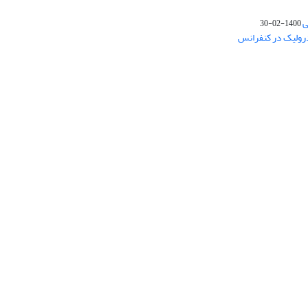
ی
1400-02-30
درولیک در کنفرانس