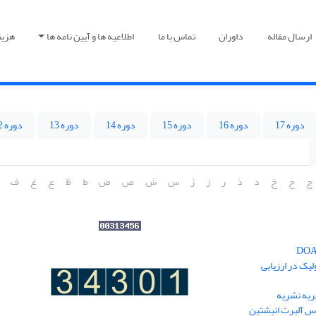
ارسال مقاله
داوران
تماس با ما
اطلاعیه ها و آیین نامه ها
هزین
دوره 17
دوره 16
دوره 15
دوره 14
دوره 13
دوره 12
چ
ح
خ
د
ذ
ر
ز
ژ
س
ش
ص
ض
ط
ظ
ع
غ
ف
یک در ارزیابی
یه نشریه
نس آلبرت انیشتین