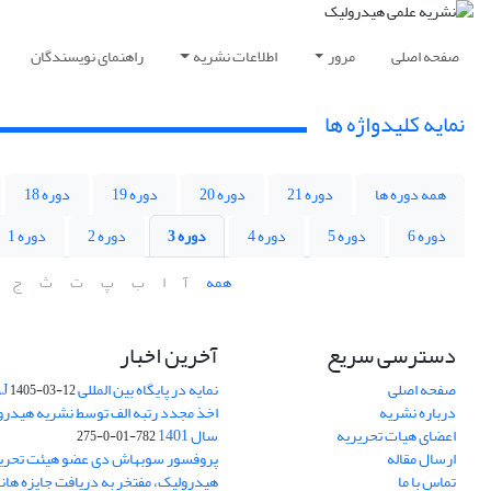
صفحه اصلی
مرور
اطلاعات نشریه
راهنمای نویسندگان
نمایه کلیدواژه ها
همه دوره ها
دوره 21
دوره 20
دوره 19
دوره 18
دوره 6
دوره 5
دوره 4
دوره 3
دوره 2
دوره 1
همه
آ
ا
ب
پ
ت
ث
ج
دسترسی سریع
آخرین اخبار
صفحه اصلی
نمایه در پایگاه بین المللی DOAJ
1405-03-12
درباره نشریه
اخذ مجدد رتبه الف توسط نشریه هیدرول
اعضای هیات تحریریه
سال 1401
782-01-0-275
ارسال مقاله
پروفسور سوبهاش دی عضو هیئت تحریر
تماس با ما
هیدرولیک، مفتخر به دریافت جایزه ها