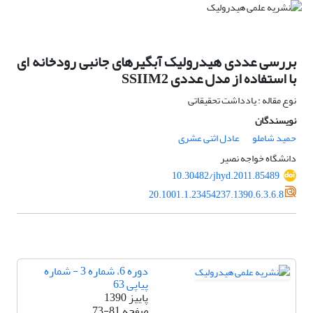
بررسی عددی هیدرولیک آبگیرهای جانبی رودخانه ای
با استفاده از مدل عددی SSIIM2
نوع مقاله : یادداشت تحقیقاتی
نویسندگان
حمید شاملو
عادل اثنی عشری
دانشگاه خواجه نصیر
10.30482/jhyd.2011.85489
20.1001.1.23454237.1390.6.3.6.8
دوره 6، شماره 3 - شماره
پیاپی 63
پاییز 1390
صفحه
73-81