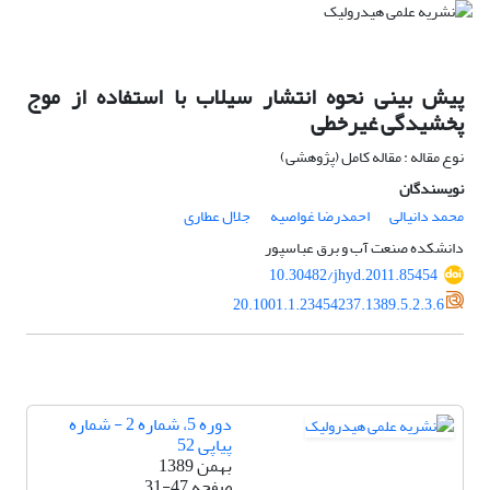
پیش بینی نحوه انتشار سیلاب با استفاده از موج
پخشیدگی غیرخطی
نوع مقاله : مقاله کامل (پژوهشی)
نویسندگان
محمد دانیالی
احمدرضا غواصیه
جلال عطاری
دانشکده صنعت آب و برق عباسپور
10.30482/jhyd.2011.85454
20.1001.1.23454237.1389.5.2.3.6
دوره 5، شماره 2 - شماره
پیاپی 52
بهمن 1389
صفحه
31-47