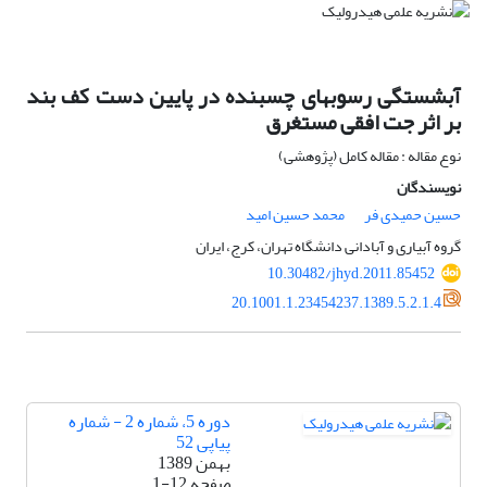
آبشستگی رسوبهای چسبنده در پایین دست کف بند
بر اثر جت افقی مستغرق
نوع مقاله : مقاله کامل (پژوهشی)
نویسندگان
حسین حمیدی فر
محمد حسین امید
گروه آبیاری و آبادانی دانشگاه تهران، کرج، ایران
10.30482/jhyd.2011.85452
20.1001.1.23454237.1389.5.2.1.4
دوره 5، شماره 2 - شماره
پیاپی 52
بهمن 1389
صفحه
1-12