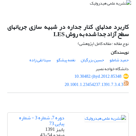
کاربرد مدلهای کنار جداره در شبیه سازی جریانهای
سطح آزاد جدا شده به روش LES
نوع مقاله : مقاله کامل (پژوهشی)
نویسندگان
حمید شاملو
حسین بزرگیان
نغمه پیشگو
سینا تقی زاده
دانشگاه خواجه نصیر
10.30482/jhyd.2012.85348
20.1001.1.23454237.1391.7.3.4.3
دوره 7، شماره 3 - شماره
پیاپی 73
پاییز 1391
صفحه
43-54