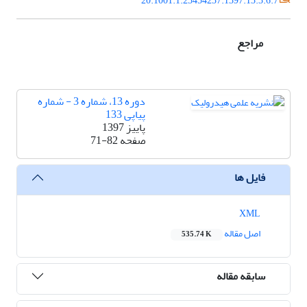
20.1001.1.23454237.1397.13.3.6.7
مراجع
دوره 13، شماره 3 - شماره
پیاپی 133
پاییز 1397
صفحه
71-82
فایل ها
XML
اصل مقاله
535.74 K
سابقه مقاله