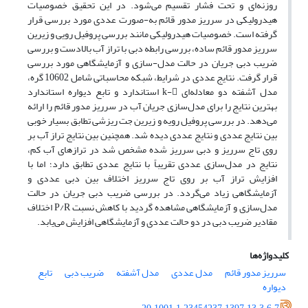
روزنه‌ای و تحت فشار تقسیم می‌شود. در این تحقیق خصوصیات
هیدرولیکی در سرریز مدور قائم به-صورت عددی مورد بررسی قرار
گرفته است. خصوصیات هیدرولیکی مانند بررسی پروفیل رویی و زیرین
سرریز مدور قائم ساده، بررسی رابطه دبی با تراز آب بالادست و بررسی
ضریب دبی جریان در حالت مدل-سازی و آزمایشگاهی مورد بررسی
قرار گرفت. نتایج عددی در شرایط، شبکه محاسباتی شامل 10602 گره،
مدل آشفته دو معادله‌ای k- استاندارد و تابع دیواره استاندارد
بهترین نتایج را برای مدل‌سازی جریان آب در سرریز مدور قائم را ارائه
می‌دهد. در بررسی پروفیل رویه و زیرین جت ریزشی تطابق بسیار خوبی
بین نتایج عددی و نتایج عددی دیده شد. همچنین بین نتایج تراز آب بر
روی تاج سرریز و دبی سرریز شده مشخص شد در تراز‌های آب کم،
نتایج در مدل‌سازی عددی تقریباً با نتایج عددی تطابق دارد؛ اما با
افزایش تراز آب بر روی تاج سرریز اختلاف بین دبی عددی و
آزمایشگاهی زیاد می‌گردد. در بررسی ضریب دبی جریان در حالت
مدل‌سازی و آزمایشگاهی مشاهده گردید با کاهش نسبت P/R اختلاف
مقادیر ضریب دبی در دو حالت عددی و آزمایشگاهی افزایش می‌یابد.
کلیدواژه‌ها
سرریز مدور قائم
مدل عددی
مدل آشفته
ضریب دبی
تابع
دیواره