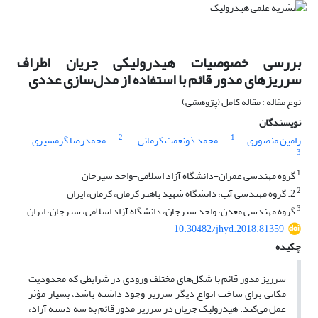
بررسی خصوصیات هیدرولیکی جریان اطراف
سرریزهای مدور قائم با استفاده از مدل‌سازی عددی
نوع مقاله : مقاله کامل (پژوهشی)
نویسندگان
2
1
رامین منصوری
محمد ذونعمت کرمانی
محمدرضا گرمسیری
3
1
گروه مهندسی عمران-دانشگاه آزاد اسلامی-واحد سیرجان
2
2. گروه مهندسی آّب، دانشگاه شهید باهنر کرمان، کرمان، ایران
3
گروه مهندسی معدن، واحد سیرجان، دانشگاه آزاد اسلامی، سیرجان، ایران
10.30482/jhyd.2018.81359
چکیده
سرریز مدور قائم با شکل‌های مختلف ورودی در شرایطی که محدودیت
مکانی برای ساخت انواع دیگر سرریز وجود داشته باشد، بسیار مؤثر
عمل می‌کند. هیدرولیک جریان در سرریز مدور قائم به سه دسته آزاد،