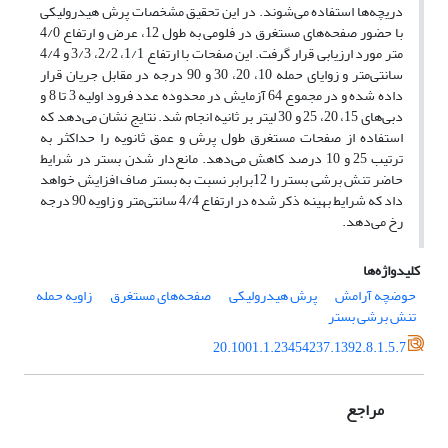
دریچه‌ها استفاده می‌شوند. در این تحقیق مشخصات پرش هیدرولیکی
با حضور صفحه‌های مستغرق در فلومی به طول 12، عرض و ارتفاع 4/0
متر مورد ارزیابی قرار گرفت. این صفحات با ارتفاع 1/1، 2/2، 3/3 و 4/4
سانتی‌متر و زوایای حمله 10، 20، 30 و 90 درجه در مقابل جریان قرار
داده شده و در مجموع 64 آزمایش در محدوده عدد فرود اولیه 3 تا 8 و
دبی‌های 15، 20، 25 و 30 لیتر بر ثانیه انجام شد. نتایج نشان می‌دهد که
استفاده از صفحات مستغرق طول پرش و عمق ثانویه را حداکثر به
ترتیب 25 و 10 درصد کاهش می‌دهد. مانع‌دار شدن بستر در شرایط
حاضر تنش برشی بستر را 12برابر نسبت به بستر صاف افزایش خواهد
داد که شرایط بهینه ذکر شده در ارتفاع 4/4 سانتی‌متر و زاویه 90 درجه
رخ می‌دهد.
کلیدواژه‌ها
حوضچه آرامش
پرش هیدرولیکی
صفحه‌های مستغرق
زاویه حمله
تنش برشی بستر
20.1001.1.23454237.1392.8.1.5.7
مراجع