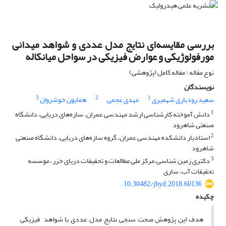
بررسی مقایسه‌ای نتایج مدل عددی و شواهد میدانی
مورفولوژیکی و عوارض فیزیکی در سواحل میانکاله
نوع مقاله : مقاله کامل (پژوهشی)
نویسندگان
3
2
1
سعید رودباری شهمیری
مهدی عجمی
همایون خوشروان
1
دانش آموخته کارشناسی ارشد مهندسی عمران، سازه‌های دریایی، دانشگاه
صنعتی شاهرود
2
استادیار دانشکده مهندسی عمران، گروه سازه‌های دریایی، دانشگاه صنعتی
شاهرود
3
دکتری زمین شناسی،مرکز ملی مطالعات و تحقیقات دریای خزر، موسسه
تحقیقات آب، ساری
10.30482/jhyd.2018.60136
چکیده
هدف این پژوهش صحت سنجی نتایج مدل عددی با شواهد فیزیکی