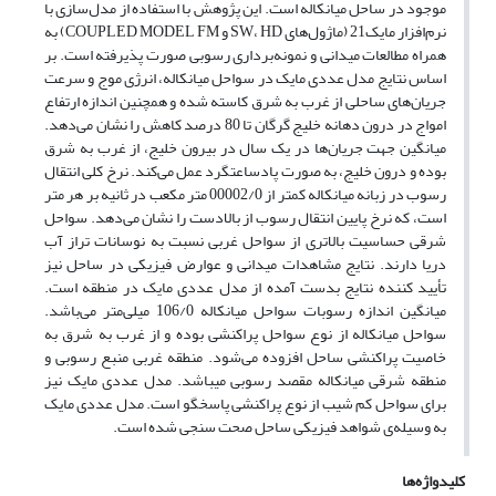
موجود در ساحل میانکاله است. این پژوهش با استفاده از مدل‌سازی با
نرم‌افزار مایک21 (ماژول‌های SW، HD و COUPLED MODEL FM) به
همراه مطالعات میدانی و نمونه‌برداری رسوبی صورت پذیرفته است. بر
اساس نتایج مدل عددی مایک در سواحل میانکاله، انرژی موج و سرعت
جریان‌های ساحلی از غرب به شرق کاسته شده و همچنین اندازه ارتفاع
امواج در درون دهانه خلیج گرگان تا 80 درصد کاهش را نشان می‌دهد.
میانگین جهت جریان‌ها در یک سال در بیرون خلیج، از غرب به شرق
بوده و درون خلیج، به صورت پادساعتگرد عمل می‌کند. نرخ کلی انتقال
رسوب در زبانه میانکاله کمتر از 00002/0 متر مکعب در ثانیه بر هر متر
است، که نرخ پایین انتقال رسوب از بالادست را نشان می‌دهد. سواحل
شرقی حساسیت بالاتری از سواحل غربی نسبت به نوسانات تراز آب
دریا دارند. نتایج مشاهدات میدانی و عوارض فیزیکی در ساحل نیز
تأیید کننده نتایج بدست آمده از مدل عددی مایک در منطقه است.
میانگین اندازه رسوبات سواحل میانکاله 106/0 میلی‌متر می‌باشد.
سواحل میانکاله از نوع سواحل پراکنشی بوده و از غرب به شرق به
خاصیت پراکنشی ساحل افزوده می‌شود. منطقه غربی منبع رسوبی و
منطقه شرقی میانکاله مقصد رسوبی می­باشد. مدل عددی مایک نیز
برای سواحل کم شیب از نوع پراکنشی پاسخگو است. مدل عددی مایک
به وسیله‌ی شواهد فیزیکی ساحل صحت سنجی شده است.
کلیدواژه‌ها