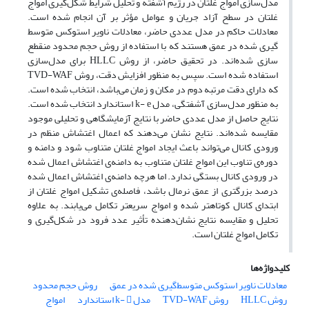
مدل‌سازی امواج غلتان در رژیم آشفته و تحلیل شرایط شکل‌گیری امواج
غلتان در سطح آزاد جریان و عوامل مؤثر بر آن انجام شده است.
معادلات حاکم در مدل عددی حاضر، معادلات ناویر استوکس متوسط
گیری شده در عمق هستند که با استفاده از روش حجم محدود منقطع
سازی شده‌اند. در تحقیق حاضر، از روش HLLC برای مدل‌سازی
استفاده شده است. سپس به منظور افزایش دقت، روش TVD-WAF
که دارای دقت مرتبه دوم در مکان و زمان می‌باشد، انتخاب شده است.
به منظور مدل‌سازی آشفتگی، مدل k- e استاندارد انتخاب شده است.
نتایج حاصل از مدل عددی حاضر با نتایج آزمایشگاهی و تحلیلی موجود
مقایسه شده‌اند. نتایج نشان می‌دهند که اعمال اغتشاش منظم در
ورودی کانال می‌تواند باعث ایجاد امواج غلتان متناوب شود و دامنه و
دوره‌ی تناوب این امواج غلتان متناوب به دامنه‌ی اغتشاش اعمال شده
در ورودی کانال بستگی ندارد. اما هرچه دامنه‌ی اغتشاش اعمال شده
درصد بزرگتری از عمق نرمال باشد، فاصله‌ی تشکیل امواج غلتان از
ابتدای کانال کوتاهتر شده و امواج سریعتر تکامل می‌یابند. به علاوه
تحلیل و مقایسه نتایج نشان‌دهنده تأثیر عدد فرود در شکل‌گیری و
تکامل امواج غلتان است.
کلیدواژه‌ها
معادلات ناویر استوکس متوسط‌گیری شده در عمق
روش حجم محدود
روش HLLC
روش TVD-WAF
مدل k-  استاندارد
امواج