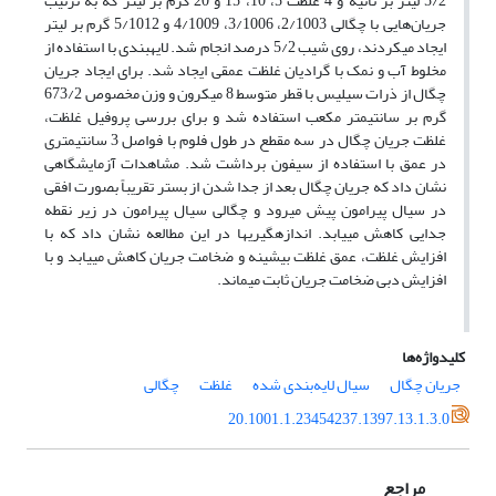
5/2 لیتر بر ثانیه و 4 غلظت 5، 10، 15 و 20 گرم بر لیتر که به ترتیب
جریان‌هایی با چگالی 2/1003، 3/1006، 4/1009 و 5/1012 گرم بر لیتر
ایجاد می­کردند، روی شیب 5/2 درصد انجام شد. لایه­بندی با استفاده از
مخلوط آب و نمک با گرادیان غلظت عمقی ایجاد شد. برای ایجاد جریان
چگال از ذرات سیلیس با قطر متوسط 8 میکرون و وزن مخصوص 673/2
گرم بر سانتی­متر مکعب استفاده شد و برای بررسی پروفیل غلظت،
غلظت جریان چگال در سه مقطع در طول فلوم با فواصل 3 سانتی­متری
در عمق با استفاده از سیفون برداشت شد. مشاهدات آزمایشگاهی
نشان داد که جریان چگال بعد از جدا شدن از بستر تقریباً بصورت افقی
در سیال پیرامون پیش می­رود و چگالی سیال پیرامون در زیر نقطه
جدایی کاهش می­یابد. اندازه­گیری­ها در این مطالعه نشان داد که با
افزایش غلظت، عمق غلظت بیشینه و ضخامت جریان کاهش می­یابد و با
افزایش دبی ضخامت جریان ثابت می­ماند.
کلیدواژه‌ها
جریان چگال
سیال لایه‌بندی شده
غلظت
چگالی
20.1001.1.23454237.1397.13.1.3.0
مراجع