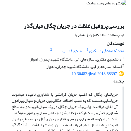
بررسی پروفیل غلظت در جریان چگال میان‌گذر
نوع مقاله : مقاله کامل (پژوهشی)
نویسندگان
2
1
محدثه صادقی عسکری
مهدی قمشی
1
دانشجوی دکتری، سازه‌های آبی، دانشگاه شهید چمران، اهواز
2
استاد، سازه‌های آبی، دانشگاه شهید چمران، اهواز
10.30482/jhyd.2018.58397
چکیده
جریان­های چگال که اغلب جریان گرانشی یا شناوری نامیده می­شوند
جریان­هایی هستند که به سبب اختلاف چگالی بین جریان و سیال پیرامون
آن اتفاق می­افتند. وقتی یک جریان چگال در یک سیال لایه­بندی به سطح
شناوری خنثی برسد، از کف جدا می­شود و داخل سیال پیرامون نفوذ می­
کند. در این مطالعه برای بررسی رفتار جریان چگال در محیط پیرامون
لایه­بندی شده، آزمایش­هایی انجام شد. این آزمایش­ها با 4 دبی 1، 5/1، 2 و