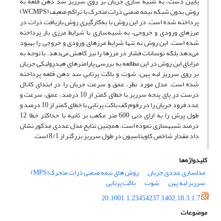
پایین دست، به شبیه ‏سازی جریان بر روی سرریز سد دهن قلعه به
روش بدون شبکه نیمه ضمنی ذرات متحرک با تراکم ضعیف (WCMPS)
پرداخته شده است. در این روش با به‌کارگیری روش بازیافت ذرات در
مرزهای ورودی و خروجی، به شبیه‌سازی با شرایط مرزی باز پرداخته
شده است. این روش نه ‌تنها شرایط مرزهای ورودی و خروجی را بهبود
می‌دهد بلکه نوسانات فشار در مرزها را نیز کاهش می‌دهد. با توجه به
مزایای این روش در این مطالعه به بررسی پارامترهای هیدرولیکی جریان
بر روی سرریز لبه پهن، شوت و باکت پرتابی سد دهن قلعه پرداخته
شده است. مدل مورد نظر، عمق و سرعت جریان را در ابتدای کانال
درست در پای پنجه سرریز با خطای کمتر از 10 درصد، عمق، سرعت و
عدد فرود جریان را در رقوم کف باکت پرتابی با خطای کمتر از 10 درصد و
طول پرش را به ازای دبی 600 متر مکعب بر ثانیه با حداکثر خطا 12
درصد شبیه‏سازی نموده است. همچنین نتایج مدل عددی مذکور نشان
داد مقدار شاخص کاویتاسیون در طول سرریز بزرگتر از 8/1 است.
کلیدواژه‌ها
مدلسازی عددی جریان
روش های نیمه ضمنی ذرات متحرک(MPS)
سرریز لبه پهن
شوت
باکت پرتابی
20.1001.1.23454237.1402.18.3.1.7
موضوعات