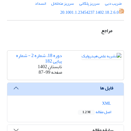
ضریب دبی
سرریز پلکانی
سرریز متخلخل
انسداد
20.1001.1.23454237.1402.18.2.6.0
مراجع
دوره 18، شماره 2 - شماره
پیاپی 182
تابستان 1402
صفحه
87-99
فایل ها
XML
اصل مقاله
1.2 M
سابقه مقاله