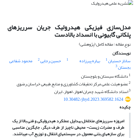
مدل‌سازی فیزیکی هیدرولیک جریان سرریزهای
پلکانی گابیونی با انسداد بالادست
نوع مقاله : مقاله کامل (پژوهشی)
نویسندگان
2
1
1
ساناز حسنیان
بهاره پیرزاده
حسین رجایی
محمود شفاعی
3
بجستان
1
دانشگاه سیستان و بلوچستان
2
عضو هیئت علمی مرکز تحقیقات کشاورزی و منابع طبیعی خراسان رضوی
3
استاد دانشگاه شهید چمران اهواز، اهواز، ایران
10.30482/jhyd.2023.369582.1624
چکیده
امروزه سرریزهای متخلخل به­دلیل عملکرد هیدرولیکی و فنی بالا از یک
طرف و مضرات زیست- محیطی ناچیز از طرف دیگر، جایگزین مناسبی
برای سازه­های بتنی معمول در سیستم­های انتقال و توزیع آب می­باشند.