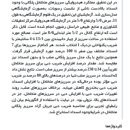
در این تحقیق عملکرد هیدرولیکی سرریزهای متخلخل پلکانی با وجود
انسداد بالادست ناشی از نشست رسوبات، به‌صورت آزمایشگاهی
مدل‌سازی شد. آزمایش­های این تحقیق در یک فلوم آزمایشگاهی به طول
11، عرض 5/0 و ارتفاع 5/0 متر در آزمایشگاه هیدرولیک مرکز تحقیقات
کشاورزی و منابع طبیعی خراسان رضوی، انجام شده است. قابل ذکر
است که ارتفاع کانال در 5/2 متر ابتدایی8/0 متر است. مصالح مورد
استفاده در ساخت سرریز از چهار دانه­بندی بین 13/1 تا 4 سانتی­متر با
ضریب یکنواختی نزدیک 1 انتخاب شدند. هر کدام از سرریز­ها برای 7
انسداد مختلف بین صفر تا 100 درصد مورد آزمایش قرار گرفت.
همچنین نتایج با یک مدل سرریز پلکانی صلب با و بدون انسداد نیز
مقایسه شد. مقدار درصد افزایش ضریب دبی برای سرریز متخلخل
تقریباً بین 34 تا 230 درصد بیشتر از سرریز صلب است. نتایج نشان داد
که انسداد در سرریز صلب تنها در درصد­های بالای 80 درصد بر ضریب
دبی مؤثر بوده درحالی‌که در سرریز­های متخلخل با افزایش انسداد
ضریب دبی به‌تدریج کاهش می­یابد. برخلاف سرریزهای صلب، روند
تغییرات ضریب دبی با افزایش دبی در سرریزهای متخلخل، جز در
انسدادهای بالا، نزولی بود. در نهایت با استفاده از الگوریتم بیان ژن
رابطه­ای تجربی برای محاسبه ضریب دبی جریان آزاد سرریز پلکانی
متخلخل در شرایط وجود انسداد استخراج شد.
کلیدواژه‌ها