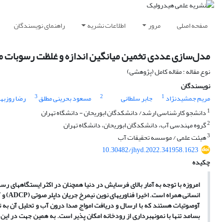
صفحه اصلی
مرور
اطلاعات نشریه
راهنمای نویسندگان
مدل‌سازی عددی تخمین میانگین اندازه و غلظت رسوبات مع
نوع مقاله : مقاله کامل (پژوهشی)
نویسندگان
3
2
1
مریم جمشیدنژاد
جابر سلطانی
مسعود بحرینی مطلق
رضا روزبها
1
دانشجو کارشناسی ارشد/ دانشکدگان ابوریحان - دانشگاه تهران
2
گروه مهندسی آب، دانشکدگان ابوریحان، دانشگاه تهران
3
هیئت علمی / موسسه تحقیقات آب
10.30482/jhyd.2022.341958.1623
چکیده
امروزه با توجه به آمار بالای فرسایش در دنیا همچنان در اکثر ایستگاه­های رس
آوصوتیات هستند که با ارسال و دریافت امواج صدا درون آب و تحلیل آن به ت
بسامد تنها با نمونه­برداری از رودخانه امکان پذیر است. به همین جهت در این م