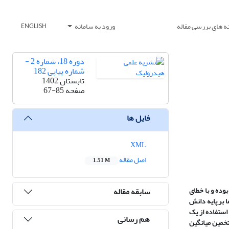
ه های بررسی مقاله
ورود به سامانه
ENGLISH
دوره 18، شماره 2 -
شماره پیاپی 182
تابستان 1402
صفحه
67-85
فایل ها
XML
اصل مقاله
1.51 M
بوده و با خطای
سابقه مقاله
رودخانه (FAT) رایج شده است. این فناوری ها بر پایه دانش
استفاده از یک
هم رسانی
 تخمین میانگین