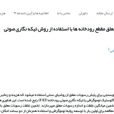
ارسال مقاله
داوران
تماس با ما
اطلاعیه ها و آیین نامه ها
هزین
لق مقطع رودخانه ها با استفاده از روش تیکه نگاری صوتی
3
نی
وب­سنجی برای پایش رسوبات معلق از روش­های سنتی استفاده می­شود که هزینه­ و زمان­بر 
انسانی همراه است. اخیرا فناوری­های نوین نیمرخ جریان داپلر صوتی (ADCP) و آکوستیک توموگرافی یا تیکه نگاری صوتی 
خمین میانگین غلظت و اندازه رسوبات معلق می­پردازند. تخمین غلظت رسوبات معلق با 
طالعه برای اولین بار با توسعه روابط توموگرافی و استفاده هم­زمان از دو بسامد امکان