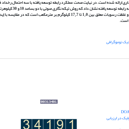
انه با استفاده از FAT بدون نیاز به نمونه­برداری ارائه شده است. در نهایت صحت عملکرد رابطه توسعه یافته با سه احتمال 
SNR فرضی در هر بسامد مورد بررسی قرار گرفته است. نتایج تحلیلی
 غلظت رسوبات معلق بین 1
0 تا 17
7 کیلوگرم بر مترمکعب است که در مقایسه با اِی­دی
/
/
یک توموگرافی
یک در ارزیابی