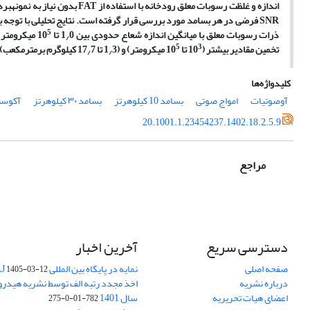
اندازه و غلظت رسوبات معلق رودخ
5
ذرات رسوبات معلق با میانگین اندازه شعاع حدودی بین 1
0 تا 10
میکرومتر و
/
5
3
تخمین مقادیر بیشتر (10
تا 10
میکرومتر) و (1
3 تا 17
7 کیلوگرم برمترمکعب) است.
/
/
کلیدواژه‌ها
آوصوتیات
امواج صوتی
بسامد 10 کیلوهرتز
بسامد ۳۰ کیلوهرتز
آکوست
20.1001.1.23454237.1402.18.2.5.9
مراجع
دسترسی سریع
آخرین اخبار
صفحه اصلی
نمایه در پایگاه بین المللی DOAJ
1405-03-12
درباره نشریه
اخذ مجدد رتبه الف توسط نشریه هیدرول
اعضای هیات تحریریه
سال 1401
782-01-0-275