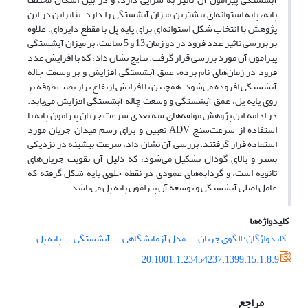
پایه، پایه استوانه‌ای بیشترین میزان آبشستگی را دارد. بنابراین در این
پژوهش با انتخاب شکل استوانه‌ای برای پایه پل با مقطع دایره‌ای، علاوه
بر بررسی تاثیر عدد فرود در دو زمان 13 و 5 ساعت، بر میزان آبشستگی
پیرامون آن مورد بررسی قرار گرفت. نتایج نشان داد، که با افزایش عدد
فرود در زمان‌های نام برده، عمق آبشستگی افزایش و بر وسعت چاله
آبشستگی افزوده می‌شود. همچنین با افزایش ارتفاع تراز نصب طوقه بر
روی پایه پل، عمق آبشستگی و وسعت چاله آبشستگی افزایش می‌یابد.
در ادامه این پژوهش مولفه‌های سه بعدی سرعت جریان پیرامون پایه با
استفاده از سرعت‌سنج ADV تعیین و برای رسم میدان جریان مورد
استفاده قرار گرفتند. بررسی آن نشان داد، سرعت بیشینه در نزدیکی
بستر و بالای گودال تشکیل می‌شود، که دلیل آن تقویت جریان‌های
ثانویه است، و گردابه‌های عمودی در نقطه جلوی پایه شکل گرفته که
عامل اصلی آبشستگی و توسعه آن پیرامون پایه پل می‌باشد.
کلیدواژه‌ها
کلیدواژگان: الگوی جریان
مدل آزمایشگاهی
آبشستگی
پایه پل
20.1001.1.23454237.1399.15.1.8.9
مراجع