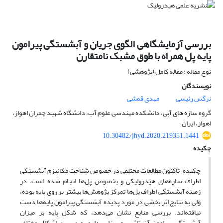
بررسی آزمایشگاهی الگوی جریان و آبشستگی پیرامون
پایه پل همراه با طوق مشبک نامتقارن
نوع مقاله : مقاله کامل (پژوهشی)
نویسندگان
نرگس رئیسی
مهدی قمشی
گروه سازه های آبی، دانشکده مهندسی علوم آب، دانشگاه شهید چمران اهواز،
اهواز، ایران
10.30482/jhyd.2020.219351.1441
چکیده
چکیده – تاکنون مطالعات مختلفی در خصوص شناخت مکانیزم آبشستگی
اطراف سازه‌های هیدرولیکی و بخصوص پل‌ها انجام شده است. در
زمینه آبشستگی اطراف پل‌ها تمرکز پژوهش‌ها بیشتر بر روی پایه بوده،
ولی به نتایج اثر بخشی در مورد پدیده آبشستگی پیرامون پایه‌ها دست
نیافته‌اند. بررسی منابع نشان می‌دهد، که شکل پایه بر میزان
آبشستگی پیرامون آن تاثیر به سزایی دارد، و در بین اشکال مختلف