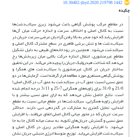
10.30482/jhyd.2020.219798.1442
چکیده
در مقاطع مرکب پوشش گیاهی باعث می‌شود زبری سیلاب‌دشت‌ها
نسبت به کانال اصلی و ﺍﺧﺘﻼﻑ ﺳﺮﻋﺖ و اندازه حرکت میان آن‌ها
افزایش یابد که خود منجر به بالا رفتن گرادیان عرضی سرعت جریان در
سیلاب‌دشت ها و تنش برشی ظاهری در سطح مشترک کانال اصلی و
سیلابدشت می‌شود. همچنین در رودخانه‌های طبیعی به دلیل تشکیل
مقاطع غیرمنشوری، انتقال اندازه حرکت بالایی میان زیربخش‌ها رخ
می‌دهد که شناخت هیدرولیک جریان را پیچیده‌تر می‌کند. در این تحقیق
ساختار جریان در کانال غیرمنشوری با سیلاب‌دشت های همگرا و
پوشش گیاهی مستغرق مورد مطالعه قرار گرفته است. آزمایش‌ها در دو
عمق نسبی (نسبت عمق آب در سیلابدشت به عمق آب در کانال اصلی)
21/0 و 31/0 برای زاویه‌های همگرایی 25/7 و 3/11 درجه انجام شده
است. نتایج حاصل نشان می‌دهد که به ازای عمق نسبی بیشتر و با
افزایش زاویه همگرایی، سیلابدشت‌ها در مقطع میانی نسبت به مقطع
ابتدایی، تمایل کمتری به مشارکت در گذردهی دبی دارند. حداکثر
سرعت جریان که در محور میانی کانال اصلی اتفاق می‌افتد، با افزایش
عمق نسبی و گسترش جریان‌های ثانویه، به سمت میانه کانال جا به جا
می‌شود. با افزایش زاویه همگرایی مقادیر زبری در کانال اصلی و
سیلاب‌دشت افزایش می‌یابد. توزیع متوسط انرژی جنبشی جریان نشان