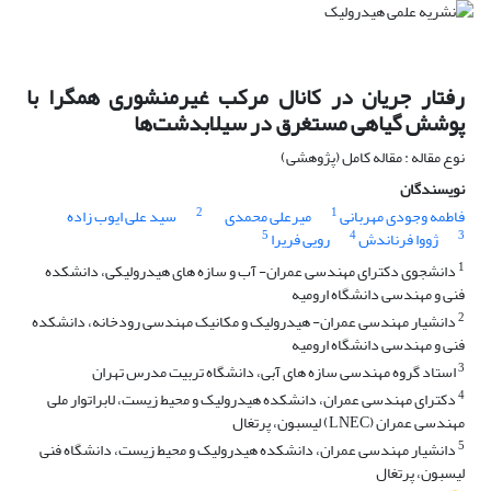
رفتار ﺟﺮﻳﺎن در کانال مرکب غیرمنشوری همگرا با
ﭘﻮﺷﺶ گیاهی مستغرق در سیلابدشت‌ها
نوع مقاله : مقاله کامل (پژوهشی)
نویسندگان
2
1
فاطمه وجودی مهربانی
میرعلی محمدی
سید علی ایوب زاده
5
4
3
ژووا فرناندش
رویی فریرا
1
دانشجوی دکترای مهندسی عمران- آب و سازه های هیدرولیکی، دانشکده
فنی و مهندسی دانشگاه ارومیه
2
دانشیار مهندسی عمران- هیدرولیک و مکانیک مهندسی رودخانه، دانشکده
فنی و مهندسی دانشگاه ارومیه
3
استاد گروه مهندسی سازه های آبی، دانشگاه تربیت مدرس تهران
4
دکترای مهندسی عمران، دانشکده هیدرولیک و محیط زیست، لابراتوار ملی
مهندسی عمران (LNEC) لیسبون، پرتغال
5
دانشیار مهندسی عمران، دانشکده هیدرولیک و محیط زیست، دانشگاه فنی
لیسبون، پرتغال