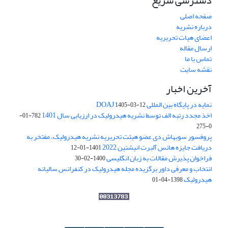
دسترسی سریع
صفحه اصلی
درباره نشریه
اعضای هیات تحریریه
ارسال مقاله
تماس با ما
نقشه سایت
آخرین اخبار
نمایه در پایگاه بین المللی DOAJ
1405-03-12
اخذ مجدد رتبه الف توسط نشریه هیدرولیک در ارزیابی سال 1401
782-01-
0-275
پروفسور سوبهاش دی عضو هیئت تحریریه نشریه هیدرولیک، مفتخر به
دریافت جایزه هانس آلبرت انیشتین 2022
1401-01-12
فراخوان پذیرش مقالات به زبان انگلیسی
1400-02-30
انتخاب و معرفی داور برگزیده مجله هیدرولیک در کنفرانس سالیانه
هیدرولیک
1398-04-01