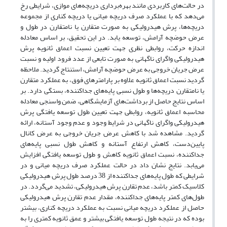
در حالت‌های کاربردی مانند بهره‌برداری دریچه‌های موازی، شرایطی رخ
می‌دهد که با عملکرد صرف دریچه میانی یا دریچه کناری از مجموعه
دریچه‌ها، پرش هیدرولیکی به صورت متقارن یا نامتقارن در طول و
عرض حوضچه آرامش، توسعه یابد. در این تحقیق، بر اساس معادله
اندازه حرکت، روابطی نظری جهت تعیین نسبت اعماق ثانویه پرش
هیدرولیکی واگرای ناگهانی به صورت تابعی از عدد فرود اولیه و نسبت
عرض جریان خروجی به عرض حوضچه آرامش، استنتاج گردید. ملاحظه
گردید نسبت اعماق ثانویه علاوه بر پارامترهای فوق، به عملکرد متقارن
یا نامتقارن دریچه‌ها و طول نسبی پایه‌های جداکننده، بستگی دارد. بر
اساس نتایج حاصل از برداشت‌های آزمایشگاهی، ضمن واسنجی معادله
محاسبه اعماق ثانویه، روابطی جهت تعیین طول توسعه یافتگی پرش
هیدرولیکی واگرای ناگهانی در شرایط وجود و عدم وجود آستانه، ارائه
گردید. مشاهده شد با کاهش عرض جریان خروجی به عرض کانال
پایین‌دست، کاهش ارتفاع آستانه و کاهش طول نسبی پایه‌های
جداکننده، نسبت اعماق ثانویه کاهش و طول توسعه یافتگی افزایش
می‌یابد. نتایج نشان داد در حالت عملکرد صرف دریچه میانی و در
شرایطی که طول پایه‌های جداکننده از 38 درصد طول پرش هیدرولیکی
کلاسیک کمتر باشد، عدم تقارن پرش هیدرولیکی، تشدید می‌گردد. در
طول‌های کمتر پایه‌های جداکننده، مقدار عدم تقارن پرش هیدرولیکی
حاصل از عملکرد دریچه میانی نسبت به عملکرد دریچه کناری، بیشتر
بوده که در نتیجه طول توسعه یافتگی بیشتر و عمق ثانویه کمتری را به