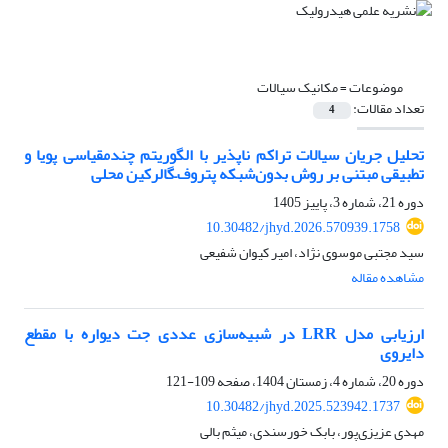
موضوعات =
مکانیک سیالات
تعداد مقالات:
4
تحلیل جریان سیالات تراکم ناپذیر با الگوریتم چندمقیاسی پویا و
تطبیقی مبتنی بر روش بدون‌شبکه پتروف–گالرکین محلی
دوره 21، شماره 3، پاییز 1405
10.30482/jhyd.2026.570939.1758
سید مجتبی موسوی نژاد، امیر کیوان شفیعی
مشاهده مقاله
ارزیابی مدل LRR در شبیه‌سازی عددی جت دیواره با مقطع
دایروی
دوره 20، شماره 4، زمستان 1404، صفحه
109-121
10.30482/jhyd.2025.523942.1737
مهدی عزیزی‌پور، بابک خورسندی، میثم بالی