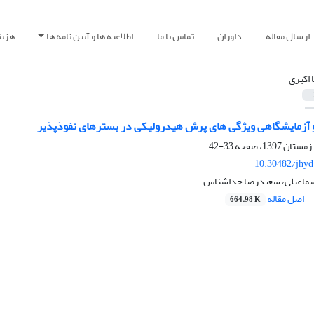
ارسال مقاله
داوران
تماس با ما
اطلاعیه ها و آیین نامه ها
هزین
ا اکبری
 آزمایشگاهی ویژگی های پرش هیدرولیکی در بسترهای نفوذپذیر
33-42
10.30482/jhyd
 اسماعیلی، سعیدرضا خداشناس
اصل مقاله
664.98 K