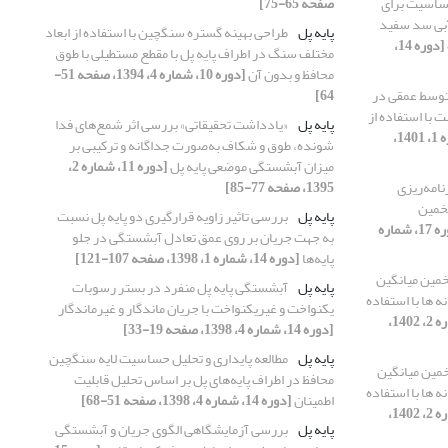
ساسیت برای
صفحه 65-75]
آبی سد سفید
پایه پل
طراحی بهینه گستره سنگچین با استفاده از ابعاد
[دوره 14،
مختلف سنگ در اطراف پایه پل با مقطع مستطیلی با طوق
محافظ و بدون آن
[دوره 10، شماره 4، 1394، صفحه 51-
وسط عمقی در
64]
با استفاده از
پایه پل
«یادداشت تحقیقاتی» بررسی اثر شمع‌های فدا
[دوره 17، شماره 1، 1401،
شونده، طوق و شکاف به‌صورت جداگانه و ترکیبی بر
میزان آبشستگی موضعی پایه پل
[دوره 11، شماره 2،
نامه‌ریزی
1395، صفحه 77-85]
تخمین
پایه پل
بررسی تاثیر زاویه قرارگیری دو پایه پل نسبت
[دوره 17، شماره
به جهت جریان بر روی عمق تعادل آبشستگی در جلو
پایه‌ها
[دوره 14، شماره 1، 1398، صفحه 107-121]
مین میانگین
پایه پل
آبشستگی پایه پل منفرد در بستر رسوبات
 ها با استفاده
یکنواخت و غیریکنواخت با جریان ماندگار و غیرماندگار
[دوره 18، شماره 2، 1402،
[دوره 14، شماره 4، 1398، صفحه 19-33]
پایه پل
مطالعه پایداری و تحلیل حساسیت لایه سنگچین
مین میانگین
محافظ در اطراف پایه‌های پل بر اساس تحلیل قابلیت
 ها با استفاده
اطمینان
[دوره 14، شماره 4، 1398، صفحه 51-68]
[دوره 18، شماره 2، 1402،
پایه پل
بررسی آزمایشگاهی الگوی جریان و آبشستگی