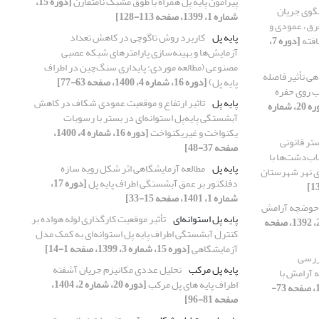
پیرامون پایه پل همراه با طوق مشبک نامتقارن
[دوره 15،
لگوی جریان
شماره 1، 1399، صفحه 113-128]
ن T شکل مستغرق، عمودی و
پایه پل
کاربرد روش تاگوچی در کاهش تعداد
[دوره 7،
آزمایش‌ها و بهینه‌سازی پارامتر‌‌های شبکه عصبی
مصنوعی (مطالعه موردی: پایداری سنگ‌چین در اطراف
ی تأثیر فاصله
پایه‌‌ پل)
[دوره 16، شماره 4، 1400، صفحه 63-77]
ب روی حفره
پایه پل
تاثیر ارتفاع و موقعیت عمودی شکاف در کاهش
[دوره 20، شماره
آبشستگی پایه‌پل استوانه‌ای در بستر با رسوبات
یکنواخت و غیر‌یکنواخت
[دوره 16، شماره 4، 1400،
تر قانونی
صفحه 37-48]
اب‌دشت‌ها با
پایه پل
مطالعه آزمایشگاهی اثر شکل رویه سازه
ی نهر شهرستان
دفلکتور بر عمق آبشستگی اطراف پایه پل
[دوره 17،
شماره 1، 1401، صفحه 15-33]
 حوضچه آرامش
پایه پل استوانه‌ای
تأثیر موقعیت کارگذاری لوله هواده بر
[دوره 8، شماره 2، 1392، صفحه
کنترل آبشستگی اطراف پایه پل استوانه‌ای به کمک مدل
آزمایشگاهی
[دوره 15، شماره 3، 1399، صفحه 1-14]
ررسی
پایه پل مرکب
تحلیل عددی مکانیزم جریان آشفته
آرامش با
اطراف پایه های پل مرکب
[دوره 20، شماره 2، 1404،
[دوره 10، شماره 2، 1394، صفحه 73-
صفحه 81-96]