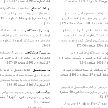
[دوره 15، شماره 3، 1399، صفحه 75-
14، شماره 2، 1398، صفحه 117-127]
برداشت مصالح
مطالعه آزمایشگاهی تا
سی تاثیر زاویه قرارگیری دو پایه پل
و ماسه از بستر رودخانه‌ها بر الگوی آبش
یان بر روی عمق تعادل آبشستگی در
گروه‌پایه‌های پل
1-121]
145]
طالعه آزمایشگاهی تأثیر ابعاد اجسام
بررسی آزمایشگاهی
«یادداشت تحقیقات
آب‌شستگی اطراف گروه‌پایه کج تحت
آزمایشگاهی پدیده آبشستگی در اطراف پا
درولیکی و رقوم کارگذاری فونداسیون
مخروطی و هرمی شکل
81-89]
ی
بررسی الگوی حرکت ذره در
بررسی آزمایشگاهی
بررسی آزمایشگاه
یر گردابی مبتنی بر تکنیک ردیابی ذره
محدوده جریان انتقالی در روزنه جانبی م
17، شماره 4، 1401، صفحه 99-107]
مایشگاهی فرایند اختلاط و ترقیق در
بررسی عددی
مطالعه عددی اثر مولفه 
چگال
[دوره 17، شماره 4، 1401، صفحه
جریان و زبری سیلابدشت ها بر عملکرد ه
جریان در مقاطع مرکب با سیلابدشت های
17، شماره 3، 1401، صفحه 65-84]
بررسی اثر قدرت لایه‌بندی حرارتی بر
صنوعی در مخازن سدها
[دوره 10، شماره
برگشت آب
بررسی تجربی و عددی اثرات
ورودی بر جریان در کالورت
صفحه 1-14]
Analytical Study on Free Vibrati