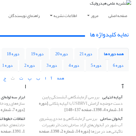
صفحه اصلی
مرور
اطلاعات نشریه
راهنمای نویسندگان
نمایه کلیدواژه ها
همه دوره ها
دوره 21
دوره 20
دوره 19
دوره 18
دوره 6
دوره 5
دوره 4
دوره 3
دوره 2
دوره 1
همه
آ
ا
ب
پ
ت
ث
ج
آ
ا
آبپایه انتهایی
بررسی آزمایشگاهی آبشستگی پایین
ابزار سه لوله‌ای
دست حوضچه آرامش USBRVI با آبپایه پلکانی
[دوره
سازه‌های رودخانه
14، شماره 4، 1398، صفحه 137-148]
[دوره 7، شماره 2، 1391، صفحه 47-62]
آبخوان ساحلی
بررسی آزمایشگاهی و عددی پیشروی
اتفاقات خطوط ان
آب شور در آبخوان‌های آزاد ساحلی تحت اثر تغییرات
حادثه‌های خط ان
ناگهانی هد در مرزها
[دوره 14، شماره 2، 1398، صفحه
1، 1391، صفحه 1-12]