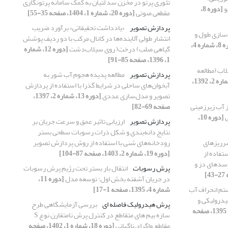
تئوری پرتو در مخزن سد لتیان به کمک سامانه پرتونگاری
و
[دوره 8،
مقطعی صوتی
[دوره 20، شماره 1، 1404، صفحه 35-55]
پردازش تصویر
«یادداشت تحقیقاتی» برآورد ضریب
 در بهینه‌سازی طول و
انتشار طولی آلاینده‌ها در کانال مرکب با دو ردیف پوشش
[دوره 8، شماره 4،
گیاهی صلب) درخت( روی سیلاب‌دشت
[دوره 12، شماره
1، 1396، صفحه 85-91]
اب (مطالعه
پردازش تصویر
مطالعه پدیده هجوم آب شور به
[دوره 8، شماره 2، 1392،
آبخوان‌های ساحلی در شرایط گذرا با استفاده از پردازش
تصویر و مدل‌سازی عددی
[دوره 13، شماره 2، 1397،
 آب زیرزمینی
صفحه 69-82]
ی
[دوره 10،
پردازش تصویر
ارزیابی تاثیر عمق و سرعت جریان بر
نتایج دانه‌بندی و شکل ذرات رسوبات سطحی بستر
سرریزهای
رودخانه‌های شنی با استفاده از روش پردازش تصویر
تفاده از
[دوره 19، شماره 2، 1403، صفحه 87-104]
 سدهای دز و
پرش رسوبات
انتقال بار بستر تحت رژیم پرش رسوبات
در جریان آشفته بخش اول: توسعه مدل
[دوره 11،
ستم انحراف آب
شماره 4، 1395، صفحه 1-17]
یدرولیکی و
پرش هیدرولیک فاصله ای
بررسی آزمایشگاهی طرح
[دوره 11، شماره 1، 1395، صفحه
سازه بیم های متقاطع در کنترل پرش نامتقارن نوع S
مقاطع واگرای ناگهانی
[دوره 18، شماره 1، 1402، صفحه