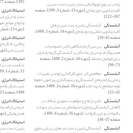
1395، صفحه 77-85]
پایاب بر روی توپوگرافی بستر پایین دست سرریز
کلیدپیانویی ذوزنقه ای
[دوره 15، شماره 3، 1399، صفحه
استهلاک انرژی
107-122]
بستر و انرژی جری
و انواع موانع ن
آبشستگی
آبشستگی پایین‌دست سرریزهای
[دوره 13، شماره 3، 1397، صفحه 31-45]
کلید‌پیانویی مثلثی و ذوزنقه‌ای
[دوره 16، شماره 2، 1400،
صفحه 43-58]
استهلاک انرژی
پلکانی-کنگره ای
آبشستگی
بررسی آزمایشگاهی تأثیر خصوصیات
غیرریزشی
[دوره 14، شماره 3، 1398، ص
هیدروگراف و جریان ماندگار بر آبشستگی گروه پایه پل
برای فواصل مختلف
[دوره 16، شماره 2، 1400، صفحه
استهلاک انرژی
73-90]
شکست جت بر اس
15، شماره 1، 1399، صفحه 45-59]
آبشستگی
مطالعه‌ی اثر عمق کارگذاری لوله بر تغییرات
زمانی پارامترهای آبشستگی و رسوبگذاری پیرامون خطوط
استهلاک انرژی
لوله متقاطع با رودخانه
[دوره 16، شماره 3، 1400، صفحه
شیب‌شکن قائم با 
41-53]
1400، صفحه 23-36]
آبشستگی
تاثیر ارتفاع و موقعیت عمودی شکاف در
استهلاک انرژی
کاهش آبشستگی پایه‌پل استوانه‌ای در بستر با رسوبات
خروجی ازکف و ا
یکنواخت و غیر‌یکنواخت
[دوره 16، شماره 4، 1400،
هیدرولیکی
[دوره 16، شماره 3، 1400
صفحه 37-48]
استهلاک انرژی
آبشستگی
آبشستگی پایین دست جت‌های ریزشی حاوی
پایین دست سرری