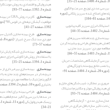
هیدرولیکی و اقتصادی به روش مونت‌کارل
بررسی عددی توزیع سرعت و الگوی
شماره 3، 1392، صفحه 77-93]
پله های اصلاح شده سرریز پلکانی
[دوره
بهینه‌سازی
کاربرد روش GRA
موقعیت آبشکن تیغه‌ای در قوس º90
استهلاک انرژی سرریز کلیدپیانویی
1392، صفحه 27-41]
بهینه‌سازی
طرح بهینه مخازن کنترل سیل
بهینه‌سازی چندهدفه سرریزهای
موردی سد تنگ سرخ شیراز)
کاهش هزینه‌های طراحی و بیشینه کردن
صفحه 57-73]
(مطالعه موردی: سرریز سد مخزنی
بهینه‌سازی
بهینه‌سازی شبکه پایش تراز
با استفاده از روش فرا کاوشی اجزای جمع
بررسی آزمایشگاهی مشخصات جریان
شماره 1، 1394، صفحه 25-35]
 با نصب مانع پیوسته با ویژگی‌های
بهینه‌سازی
بهینه‌سازی بهره‌برداری از 
[دوره 20، شماره 1، 1404، صفحه 91-
دریچه‌دار در سیستم‌های چند مخزنه با اس
الگوریتم ژنتیک با مطالعه موردی سیستم
مروری بر عملکرد شیب‌شکن‌های مایل و
بختیاری
[دوره 10، شماره 2، 1394، صفحه 27-43]
های هیدرولیکی موثر و مکانیزم استهلاک
بهینه‌سازی
طراحی بهینه برای ابعاد سی
در سدها با بررسی و آنالیز عدم قطعیت ه
مدل‌سازی عددی - آزمایشگاهی
ریسک هیدرولوژیکی
تحت تاثیر سازه بافل مرکزی در مجاری
21-34]