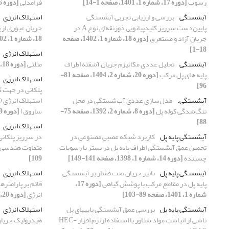
رسوب
[دوره 17، شماره 1، 1401، صفحه 1-14]
فرامدلی
[دوره 16، شماره 4، 1400، صفحه 21-35]
آبشستگی
بررسی و ارزیابی تجربی آبشستگی
استهلاک انرژی
پایین‌دست سرریز کلیدپیانویی ذوزنقه‌ای نوع A در
جریان عبوری از 
جریان آزاد و مستغرق
[دوره 18، شماره 1، 1402، صفحه
18، شماره 1، 1402، صفحه 81-104]
18-1]
استهلاک انرژی
آبشستگی
تحلیل عددی مکانیزم جریان آشفته اطراف
مثلثی
[دوره 18، شماره 3، 1402، صفحه 35-44]
پایه های پل مرکب
[دوره 20، شماره 2، 1404، صفحه 81-
استهلاک انرژی
96]
پلکانی در جهت 
آبشستگی.‬‬‬‬‬‬‬‬‬‬‬‬‬‬
ﻣﺪل‌ﺳﺎزی ﻋﺪدی آبﺷﺴﺘﮕﯽ در ﻣﺤﻞ
استهلاک انرژی 
ﺗﻨﮓﺷﺪﮔﯽ ﮐﻮﻟﻪ ﭘﻞ
[دوره 8، شماره 2، 1392، صفحه 75-
ساروق)
[دوره 19، شماره 3، 1403، صفحه 55-66]
88]
استهلاک انرژی
آبشستگی پایه پل
کاربرد شبکه عصبی مصنوعی در
در سرریز پلکانی
تخمین عمق آبشستگی اطراف پایه پل در بستر با رسوبات
متفاوت هندسی
چسبنده
[دوره 14، شماره 1، 1398، صفحه 141-149]
109]
آبشستگی پایه پل
تاثیر جریان تحت فشار بر آبشستگی
استهلاک انرژی
پایه پل در مقاطع مرکب با پوشش گیاهی
[دوره 17،
قائم بر پارامتر
شماره 1، 1401، صفحه 89-103]
انرژی
[دوره 20، شماره 4، 1404، صفحه 71-93]
آبشستگی پایه پل
بررسی عمق آبشستگی پایه‏های پل
استهلاک انرژی
ناشی از انباشت مواد شناور با استفاده ازنرم افزار HEC-
هیدرولیک جریان 