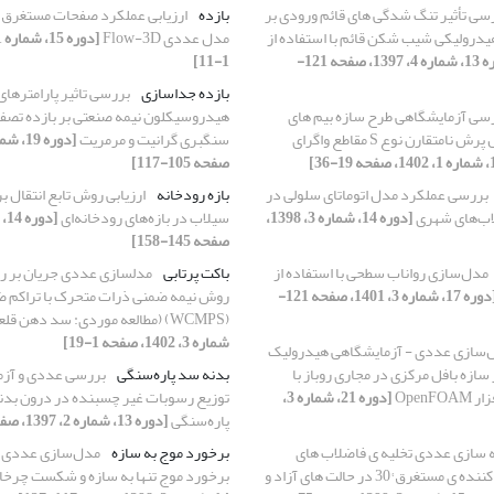
سی تأثیر تنگ شدگی های قائم ورودی بر
بازده
ارزیابی عملکرد صفحات مستغرق با
رولیکی شیب شکن قائم با استفاده از
مدل عددی Flow-3D
[دوره 13، شماره 4، 1397، صفحه 121-
1-11]
بازده جداسازی
بررسی تاثیر پارامترها
سی آزمایشگاهی طرح سازه بیم های
هیدروسیکلون نیمه صنعتی بر بازده تصف
متقاطع در کنترل پرش نامتقارن نوع S مقاطع واگرای
سنگبری گرانیت و مرمریت
صفحه 105-117]
بررسی عملکرد مدل اتوماتای سلولی در
بازه رودخانه
ارزیابی روش تابع انتقال ب
اب‌های شهری
[دوره 14، شماره 3، 1398،
سیلاب در بازه‌های رودخانه‌ای
صفحه 145-158]
مدل‌سازی رواناب سطحی با استفاده از
باکت پرتابی
مدلسازی عددی جریان بر ر
[دوره 17، شماره 3، 1401، صفحه 121-
روش نیمه ضمنی ذرات متحرک با تراکم 
(WCMPS) (مطالعه موردی: سد دهن قلعه)
شماره 3، 1402، صفحه 1-19]
‌سازی عددی - آزمایشگاهی هیدرولیک
سازه بافل مرکزی در مجاری روباز با
بدنه سد پاره‌سنگی
بررسی عددی و آزم
OpenF
[دوره 21، شماره 3،
توزیع رسوبات غیر چسبنده در درون بد
پاره‌سنگی
[دوره 13، شماره 2، 1397، صفحه 25-36]
 سازی عددی تخلیه ی فاضلاب های
برخورد موج به سازه
مدل‌سازی عددی 
سنگین از تخلیه کننده ی مستغرق °30 در حالت های آزاد و
برخورد موج تنها به سازه و شکست چرخا