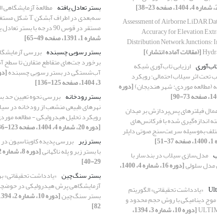
بستر تعادل یافته
مطالعة آزمایشگاهی ا
سه‌بعدی در اطراف آبشک
Assessment of Airborne LiDAR Da
مستقر در قوس 90 درجه با بستر تعادل یافته
Accuracy for Elevation Extr
شماره 1، 1391، صفحه 49-65]
Distribution Network Junctions: I
Hydr
[(مقالات آماده انتشار)]
بستر رسوبی چسبنده
بررسی آزمایشگاه
برخورد جت‌های متقاطع متقارن تا سطح آ
تاب‌آوری
ارزیابی تاب‌آوری شبکه
آب‌شستگی در بستر رسوبی چسبنده
 تحت اثر سیلاب احتمالی؛ رویکرد
3، 1404، صفحه 125-136]
ه (مطالعه موردی: شهر هندیجان)
[دوره
بستر رودخانه
بررسی نحوه تعیین حد بس
نهرهای طبیعی منشعب از رودخانه در سیل
اعمال فیلترهای پس‌پردازش بر میدان
رویکرد تحلیل هیدرولیکی - مطالعه مورد
اندازه‌گیری شده با فرکانس‌های
[دوره 20، شماره 4، 1404، صفحه 123-136]
ختلف به‌وسیله سرعت‌سنج صوتی داپلر
بستر زبر
بررسی پدیده کاویتاسیون در
با بستر زبر و پله ناگهانی
ب
مدل‌سازی سیلاب در بندسار با
29-40]
 مدل سلولی
[دوره 16، شماره 4، 1400،
بستر سنگ‌چین
«یادداشت تحقیقاتی» ب
آزمایشگاهی پرش هیدرولیکی در حوضچه 
«یادداشت تحقیقاتی» الگوریتم
بستر سنگ‌چین
موج دینامیکی با روش حجم محدود و
82]
[دوره 10، شماره 3، 1394،