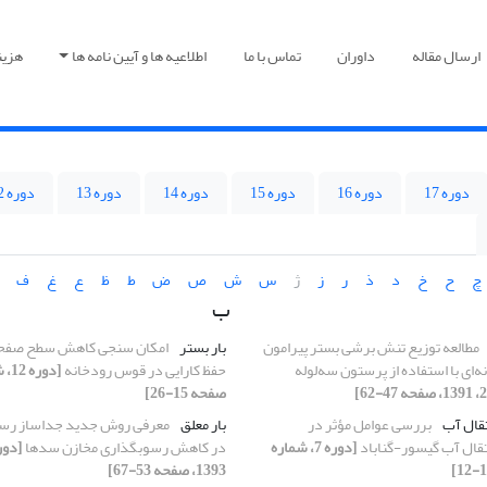
ارسال مقاله
داوران
تماس با ما
اطلاعیه ها و آیین نامه ها
هزین
دوره 17
دوره 16
دوره 15
دوره 14
دوره 13
دوره 12
چ
ح
خ
د
ذ
ر
ز
ژ
س
ش
ص
ض
ط
ظ
ع
غ
ف
ب
مطالعه توزیع تنش برشی بستر پیرامون
بار بستر
امکان سنجی کاهش سطح صفحا
‌ای با استفاده از پرستون سه‌لوله
حفظ کارایی در قوس رودخانه
صفحه 15-26]
تقال آب
بررسی عوامل مؤثر در
بار معلق
معرفی روش جدید جداساز رسو
تقال آب گیسور-گناباد
[دوره 7، شماره
در کاهش رسوبگذاری مخازن سدها
1393، صفحه 53-67]