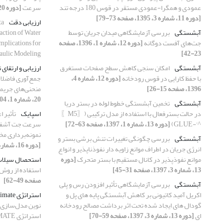
عمودی و همگرا-عمودی مستقر در قوس 180 درجه تند
سرعت
[دوره 20، شماره 4، 1404، صفحه 23-38]
[دوره 11، شماره 3، 1395، صفحه 73-79]
ارزیابی دقت
ta
آبشستگی
بررسی آزمایشگاهی میدان جریان توسط
action of Water
جت‌های آفست دوگانه
[دوره 12، شماره 1، 1396، صفحه
mplications for
aulic Modeling
23-42]
آبشستگی
امکان سنجی کاهش سطح صفحات مستغرق
ارزیابی و ارتقای 
با حفظ کارایی در قوس رودخانه
[دوره 12، شماره 4،
جمع‌آوری فاضلاب
1396، صفحه 15-26]
منحنی‌های جریم
20، شماره 1، 1404، صفحه 73-90]
آبشستگی
تخمین آبشستگی خطوط لوله در بستر دریا
در حالت بسترفعال با استفاده از مدل ترکیبی (〖M5〗
اسپایک
تأثیر 
^'-GLUE)
[دوره 13، شماره 1، 1397، صفحه 63-72]
سرعت جت آشفته 
نمونه‌برداری م
آبشستگی
بررسی چگونگی تغییرات تنش برشی بستر و
[دوره 16، شماره 1، 1400، صفحه 37-51]
انرژی جریان در اطراف موانع زاویه دار نفوذناپذیر و انواع
موانع نفوذپذیر در کانال مستقیم با بستر متحرک
[دوره
استحصال سیلا
13، شماره 3، 1397، صفحه 31-45]
استفاده از روش
صفحه 49-62]
آبشستگی
بررسی آزمایشگاهی تأثیر افزودن رس و پلی
اکریل آمید کاتیونی بر کاهش آبشستگی پایه های پل و
استراتژی Ultimate
گودال های ایجاد شده تحت اثر برداشت مصالح رودخانه
نوین مدل‌سازی 
ای
[دوره 13، شماره 3، 1397، صفحه 59-70]
استراتژی ULTIMATE