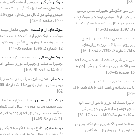
بلوک‌ زیگزاگی
بررسی آزمایشگاهی تاثی
بلوک‌های مستطیلی زیگزاگی بر مشخصات
بررسی چگونگی تغییرات تنش برشی
هیدرولیکی در کانال ذوزنقه‌ای
ان در اطراف موانع زاویه دار نفوذناپذیر
1400، صفحه 31-42]
فوذپذیر در کانال مستقیم با بستر متحرک
بلوک‌های آرام کننده
تعیین مقدار بهینه ا
موقعیت بلوک‌های آرام کننده با استفاده ا
بررسی عددی عملکرد سرریزهای
طراحی شده با روش‌های تاگوچی و فاکتور
 بر روی استهلاک انرژی جریان های
12، شماره 2، 1396، صفحه 35-44]
فحه 1-16]
بلوک‌های میانی
مقایسه عملکرد حوضچه‌
بررسی تاثیر مشخصات هندسی صفحه
تجهیزات صلب ‏ و تجهیزات توری‌سنگی ‏
تهلاک انرژی در چاهک ریزشی
[دوره
2، 1400، صفحه 91-105]
بندسار
مدل‌سازی سیلاب در بندسار با 
بررسی عددی استهلاک انرژی
روش مدل سلولی
لبه‌ دندانه‌ای افقی
[دوره 16، شماره 1،
62]
بهره‌برداری مخزن
تحلیل یکپارچه دینام
تأثیراستهلاک انرژی ناشی از جت آب
سد سفیدرود در دوره ۱۶ سال آ
نتهای حوضچه آرامش بر طول پرش
شکست ایستایی در چرخه ورودی–ذخیره
، صفحه 17-28]
21، شماره 3، 1405]
مطالعه استهلاک انرژی سازه گابیونی در
بهینه‌سازی
طرح بهینه خاکریز‌های کنار 
ز اوجی با دو روش آزمایشگاهی و
(گوره‌ها) با اعمال عدم‌قطعیت‌های هیدرو