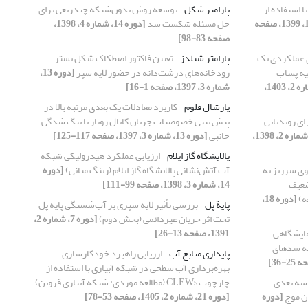
 استفاده از
پارامتر شکل
توسعه روش بدون‌شبکه چندربعی برای
[دوره 15، شماره 1، 1399، صفحه
حل مسئله شکست سد
[دوره 14، شماره 4، 1398،
صفحه 83-98]
ی عملکردی یک
پارامتر شیلدز
تعیین فاکتور اصطکاک شکل بستر
یه پساب
رودخانه‌های درشت‌دانه در ‏حضور لایه سپر
[دوره 13،
[دوره 19، شماره 2، 1403،
شماره 3، 1397، صفحه 1-16]
پارشال فلوم
کاربرد معادلات یک بعدی مرتبه بالا در
رای روندیابی
پیش بینی خصوصیات جریان کانال روباز با تنگ شدگی
[دوره 14، شماره 2، 1398،
جانبی
[دوره 13، شماره 3، 1397، صفحه 117-125]
پالایشگاه گاز ایلام
ارزیابی عملکرد هیدرولیکی شبکه
وی سرریز به
آب آتش‌نشانی پالایشگاه گاز ایلام (رینگ میانی)
[دوره
ضعیف
14، شماره 3، 1398، صفحه 99-111]
[دوره 18،
پایة پل
بررسی تأثیر لایه سپری بر آب‌شستگی پایه پل
تحت اثر جریان غیردائمی (بخش دوم)
[دوره 7، شماره 2،
ایشگاهی
1391، صفحه 13-26]
نه سدهای
پایداری منابع آب
ارزیابی راهبرد خودکارسازی
بهره‌برداری آب سطحی در شبکه آبیاری با استفاده از
سه بعدی
چارچوب CLEWs (مطالعه موردی: شبکه آبیاری قزوین)
ن موج
[دوره
[دوره 21، شماره 2، 1405، صفحه 53-78]