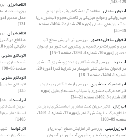
129-143]
اتلاف انرژی
برر
آبخوان ساحلی
مطالعه آزمایشگاهی اثر توأم موانع
روی مشخصات هید
هیدرولیکی و موانع فیزیکی بر کاهش هجوم آب‌شور دریا
مدل عددی
به آبخوان‌های ساحلی
[دوره 20، شماره 2، 1404، صفحه
131]
19-35]
اتلاف انرژی
برر
آبخوان ساحلی محصور
بررسی اثر افزایش سطح آب
دریا و تغییرات نرخ تغذیه بر پیشروی آب شور در آبخوان
ناگهانی
[دوره 18، شماره 1، 1402، صفحه 19-36]
محصور
[دوره 10، شماره 4، 1394، صفحه 1-15]
اتوماتای سلولی
آب دریا
بررسی آزمایشگاهی و عددی پیشروی آب شور
شبیه‌سازی سیل
در آبخوان ساحلی شنی شیبدار در شرایط گذرا
[دوره 20،
صفحه 85-98]
شماره 1، 1404، صفحه 1-18]
اتوماتای سلولی
آبراهه مرکب منشوری
بررسی آزمایشگاهی جریان در
اتوماتای سلولی
آبراهه مرکب منشوری با سیلاب‌دشت‌های مایل
[دوره
135]
18، شماره 3، 1402، صفحه 21-34]
اثر انسداد
مدل
آب زلال
تاثیر جریان تحت فشار بر آبشستگی پایه پل در
جریان تحت تاثیر 
مقاطع مرکب با پوشش گیاهی
[دوره 17، شماره 1، 1401،
استفاده از نرم‌افزار OAM
صفحه 89-103]
1405]
آب زیرزمینی
بررسی اثر افزایش سطح آب دریا و
اثر کواندا
شبیه
تغییرات نرخ تغذیه بر پیشروی آب شور در آبخوان