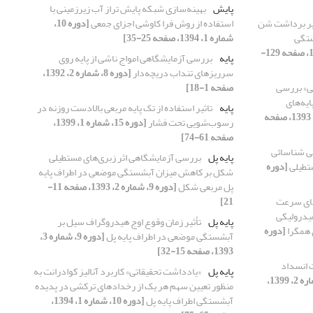
پایش
بهینه‌سازی شبکه پایش تراز آب زیرزمینی با
ثیر برداشت شن
استفاده از روش فرا کاوشی اجزای جمعی
[دوره 10،
ستگی
شماره 1، 1394، صفحه 25-35]
[دوره 14، شماره 3، 1398، صفحه 129-
پایه
بررسی آزمایشگاهی امواج ناشی از پایه روی
سرریزهای تنداب دریچه‌دار
[دوره 8، شماره 2، 1392،
ی» بررسی
صفحه 1-18]
یه‌های
پایه
تاثیر استفاده از تک پایه مربعی بالادست روزنه در
[دوره 9، شماره 3، 1393، صفحه
رسوب‌شویی تحت فشار
[دوره 15، شماره 1، 1399،
صفحه 61-74]
ی شناسائی
پایه پل
بررسی آزمایشگاهی اثر زبری‌های مستطیلی
ستطیلی
[دوره
شکل بر کاهش میزان آبشستگی موضعی در اطراف پایه
پل مربعی شکل
[دوره 9، شماره 2، 1393، صفحه 11-
های سرعت
21]
یدرولیکی
پایه پل
تأثیر زمان وقوع اوج هیدروگراف سیل بر
 همگرا
[دوره
آبشستگی موضعی در اطراف پایه پل
[دوره 9، شماره 3،
1393، صفحه 15-32]
 انسداد
پایه پل
«یادداشت تحقیقاتی» کاربرد آنالیز کوادرانت به
[دوره 15، شماره 2، 1399،
منظور تعیین سهم هر یک از رخدادهای ترکشی در پدیده
آبشستگی اطراف پایه پل
[دوره 10، شماره 1، 1394،