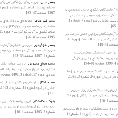
بستر شنی
بررسی قوانین لگاریتمی وکولز
مختلف پوشش گیاهی غیرمستغرق
ة آزمایشگاهی الگوی جریان سه‌بعدی در
1397، صفحه 47-62]
اطراف آبشکن T شکل مستغرق، عمودی و مستقر در
[دوره 7، شماره 1،
بستر غیر صاف
مطالعه‌ای بر روش‌های ش
ساختارهای منسجم در جریان کانال روباز ب
صاف (نقدی بر آنالیز کوآدرانت)
ه آزمایشگاهی پروفیل عمقی سرعت در
1395، صفحه 45-56]
پوشش گیاهی در سیلابدشت
[دوره 15،
بستر نفوذپذیر
بررسی تحلیلی و آزمایش
های پرش هیدرولیکی در بسترهای نفوذپ
بررسی آبشستگی موضعی پی در
شماره 4، 1397، صفحه 33-42]
ا تاج جانبی زیگزاگی
بسته هوای محبوس
بررسی عوامل تاثیر 
فشارهای ناشی از پرکردن خطوط لوله‌ با اس
هیدرودینامیک سه بعدی سرریزهای
عددی
[دوره 17، شماره 3، 1401، صفحه 85-103]
ادار در پلان
[دوره 9، شماره 3، 1393،
بعد فراکتال
ارزیابی فراکتال سریهای زم
چگال در فلوم
ارزیابی استهلاک انرژی روی سرریز
111]
 و مقایسه آن با سرریز پلکانی
[دوره 9،
بلوک دندانه‌دار
ارزیابی استهلاک انرژی
دندانه‌دار بلوکی و مقایسه آن با سرریز پل
«یادداشت تحقیقاتی» نیمرخ طولی بی‌بعد
شماره 2، 1393، صفحه 1-10]
 هیدرولیکی آزاد
[دوره 11، شماره 1،