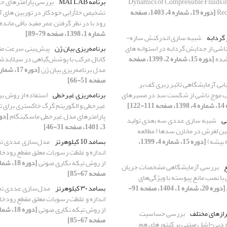
Dynamics of Compressible Fluids i
برنامه MATLAB
بررسی پارامترهای ح
Rec
[دوره 19، شماره 4، 1403، صفحه
تشخیص خلأزایی خودکار در توربین های 
رود با در نظر گرفتن عمر مفید باقی مانده
شماره 1، 1398، صفحه 79-89]
 گردابه
شبیه سازی اندرکنش سازه-
اشی از جدایش گردابه در استوانه های
برنامه‌ریزی بیان ژن
پیش‌بینی سرعت مت
 شده
[دوره 15، شماره 2، 1399، صفحه
کانال مرکب با پوشش‌گیاهی در سیلابدشت 
مدل برنامه‌ریزی بیان ژن
صفحه 51-66]
یابی آزمایشگاهی تاثیر زبری کف بر
ب موج ناشی از شکست سد در مسیر‌های
برنامه‌ریزی غیرخطی
استفاده از روش بر
-122]
غیرخطی و الگوریتم گرگ خاکستری برای 
پارامترهای مدل غیرخطی ماسکینگام
ی
شبیه سازی عددی سه بعدی تولید
3، 1401، صفحه 31-46]
مین لغزش در مخازن سدها ( مطالعه
 بیشه)
[دوره 15، شماره 4، 1399،
بسامد 10 کیلوهرتز
مدل‌سازی عددی تخ
اندازه و غلظت رسوبات معلق مقطع رودخانه
از روش تیکه نگاری صوتی
ع
بررسی آزمایشگاهی مشخصات جریان
صفحه 67-85]
 با نصب مانع پیوسته با ویژگی‌های
[دوره 20، شماره 1، 1404، صفحه 91-
بسامد ۳۰ کیلوهرتز
مدل‌سازی عددی تخ
اندازه و غلظت رسوبات معلق مقطع رودخانه
از روش تیکه نگاری صوتی
ترازهای مختلف
بررسی حساسیت
صفحه 67-85]
ه دبی-اشل مبتنی بر کنتورهای هم