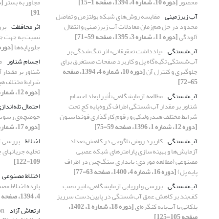
محصور
[دوره 10، شماره 4، 1394، صفحه 1-15]
مجاور به بستر
91]
آب زیرزمینی
مقایسه روش‌های شبکه بولتزمن و تفاضل
محدود در حل هم‌زمان معادلات آب زیرزمینی و انتقال
اثر محافظت
برر
آلودگی
[دوره 11، شماره 3، 1395، صفحه 59-71]
نسبت به جهت جر
جلو پایه‌ها
[دوره 14، شماره 1، 1398، صفحه 07
آب‌شستگی
«یادداشت تحقیقاتی» اثر تنگ‌شدگی بر
آب‌شستگی تگیه‌گاه پل و کاربرد صفحات مستغرق برای
اجسام شناور
م
جلوگیری و کنترل آن
[دوره 10، شماره 4، 1394، صفحه
شناور بر مقدار 
65-72]
شرایط مختلف هی
[دوره 12، شماره 1، 1396، صفحه 59-75]
آب‌شستگی
مطالعه آزمایشگاهی تأثیر ابعاد اجسام
شناور بر مقدار آب‌شستگی اطراف گروه‌پایه کج تحت
احتمال تله‌انداز
شرایط مختلف هیدرولیکی و رقوم کارگذاری فونداسیون
حوضچه‌ی رسوب‌گ
[دوره 12، شماره 1، 1396، صفحه 59-75]
[دوره 17، شماره 4، 1401، صفحه 1-15]
آب‌شستگی
کاربرد روش تاگوچی در کاهش تعداد
اختلاط
بررسی آز
آزمایش‌ها و بهینه‌سازی پارامتر‌‌های شبکه عصبی
تخلیه جریانهای 
مصنوعی (مطالعه موردی: پایداری سنگ‌چین در اطراف
109-122]
پایه‌‌ پل)
[دوره 16، شماره 4، 1400، صفحه 63-77]
اختلاط مصنوعی
آب‌شستگی
بررسی و ارزیابی آزمایشگاهی تاثیر نصب
بازده اختلاط م
کف‌بند بر کاهش عمق آب‌شستگی در پایین‌دست سرریز
4، 1394، صفحه 17-33]
پلکانی با آب‌پایه کنگره‌ای
[دوره 18، شماره 1، 1402،
ارتعاش آزاد
on
صفحه 105-125]