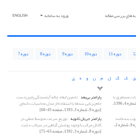
ه های بررسی مقاله
ورود به سامانه
ENGLISH
دوره 11
دوره 10
دوره 9
دوره 8
دوره 7
ق
ک
گ
ل
م
ن
و
ه
ی
پ
ت مستغرق با
پارامتر بی‌بعد
تخمین ابعاد چاله آبشستگی پایین‌دست
[دوره 12، شماره 4، 1396،
جام پرتابی سدها با استفاده از مدل محاسبات دانه‌ای
[دوره 9، شماره 3، 1393، صفحه 45-60]
ب بندمانند
پارامتر جریان ثانویه
توزیع سرعت متوسط عمقی در
[دوره 9، شماره 2،
کانال مرکب با وجود پوشش گیاهی در سیلاب دشت
[دوره 8، شماره 3، 1392، صفحه 63-75]