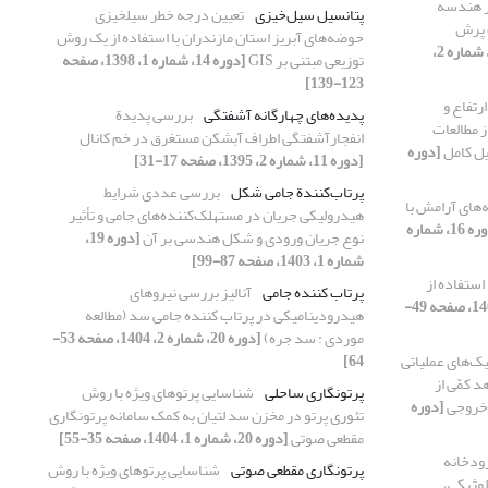
ر هندسه
پتانسیل سیل‌خیزی
تعیین درجه خطر سیلخیزی
 پرش
حوضه‌های آبریز استان مازندران با استفاده از یک روش
[دوره 16، شماره 2،
توزیعی مبتنی بر GIS
[دوره 14، شماره 1، 1398، صفحه
123-139]
رتفاع و
پدیده‌های چهارگانه آشفتگی
بررسی پدیدة
ز مطالعات
انفجارآشفتگی اطراف آبشکن مستغرق در خم کانال
یل کامل
[دوره
[دوره 11، شماره 2، 1395، صفحه 17-31]
پرتاب‌کنندة جامی شکل
بررسی عددی شرایط
های آرامش با
هیدرولیکی جریان در مستهلک‌کننده‌های جامی و تأثیر
[دوره 16، شماره
نوع جریان ورودی و شکل هندسی بر آن
[دوره 19،
شماره 1، 1403، صفحه 87-99]
استفاده از
پرتاب کننده جامی
آنالیز بررسی نیروهای
[دوره 16، شماره 4، 1400، صفحه 49-
هیدرودینامیکی در پرتاب کننده جامی سد (مطالعه
موردی : سد جره)
[دوره 20، شماره 2، 1404، صفحه 53-
یک‌های عملیاتی
64]
بی: شواهد کمّی از
پرتونگاری ساحلی
شناسایی پرتوهای ویژه با روش
–خروجی
[دوره
تئوری پرتو در مخزن سد لتیان به کمک سامانه پرتونگاری
مقطعی صوتی
[دوره 20، شماره 1، 1404، صفحه 35-55]
رودخانه
پرتونگاری مقطعی صوتی
شناسایی پرتوهای ویژه با روش
لوژیکی،