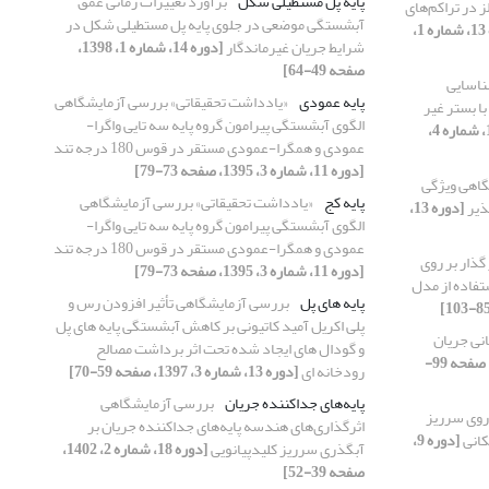
پایه پل مستطیلی شکل
برآورد تغییرات زمانی عمق
 در تراکم‌های
آبشستگی موضعی در جلوی پایه پل مستطیلی شکل در
[دوره 13، شماره 1،
شرایط جریان غیرماندگار
[دوره 14، شماره 1، 1398،
صفحه 49-64]
ناسایی
پایه عمودی
«یادداشت تحقیقاتی» بررسی آزمایشگاهی
ا بستر غیر
الگوی آبشستگی پیرامون گروه پایه سه تایی واگرا-
[دوره 11، شماره 4،
عمودی و همگرا-عمودی مستقر در قوس 180 درجه تند
[دوره 11، شماره 3، 1395، صفحه 73-79]
گاهی ویژگی
پایه کج
«یادداشت تحقیقاتی» بررسی آزمایشگاهی
ذیر
[دوره 13،
الگوی آبشستگی پیرامون گروه پایه سه تایی واگرا-
عمودی و همگرا-عمودی مستقر در قوس 180 درجه تند
گذار بر روی
[دوره 11، شماره 3، 1395، صفحه 73-79]
تفاده از مدل
پایه های پل
بررسی آزمایشگاهی تأثیر افزودن رس و
پلی اکریل آمید کاتیونی بر کاهش آبشستگی پایه های پل
انی جریان
و گودال های ایجاد شده تحت اثر برداشت مصالح
[دوره 19، شماره 3، 1403، صفحه 99-
رودخانه ای
[دوره 13، شماره 3، 1397، صفحه 59-70]
پایه‌های جداکننده جریان
بررسی آزمایشگاهی
 روی سرریز
اثرگذاری‌های هندسه پایه‌های جداکننده جریان بر
کانی
[دوره 9،
آبگذری سرریز کلیدپیانویی
[دوره 18، شماره 2، 1402،
صفحه 39-52]