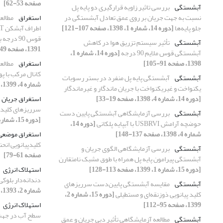
صفحه 53-62]
آبشستگی
بررسی تاثیر زاویه قرارگیری دو پایه پل
نسبت به جهت جریان بر روی عمق تعادل آبشستگی در
استغراق
مطالع
جلو پایه‌ها
[دوره 14، شماره 1، 1398، صفحه 107-121]
قوس 90 درجه با بستر تعادل یافته
آبشستگی
تأثیر سیستم تزریق هوا در کاهش
1391، صفحه 49-65]
آبشستگی قوس ملایم 90 درجه
[دوره 14، شماره 1،
1398، صفحه 91-105]
استغراق
مطالع
کانال مرکب با 
آبشستگی
آبشستگی پایه پل منفرد در بستر رسوبات
شماره 4، 1399، صفحه 31-45]
یکنواخت و غیریکنواخت با جریان ماندگار و غیرماندگار
[دوره 14، شماره 4، 1398، صفحه 19-33]
استغراق جریان
سرریزهای کلیدپیانویی تیپA ب
آبشستگی
بررسی آزمایشگاهی آبشستگی پایین دست
[دوره 15، شماره 4، 1399، صفحه 81-94]
حوضچه آرامش USBRVI با آبپایه پلکانی
[دوره 14،
شماره 4، 1398، صفحه 137-148]
استغراق موضعی
کلیدپیانویی انحن
آبشستگی
بررسی آزمایشگاهی الگوی جریان و
صفحه 61-79]
آبشستگی پیرامون پایه پل همراه با طوق مشبک نامتقارن
[دوره 15، شماره 1، 1399، صفحه 113-128]
استهلاک انرژی
دندانه‌دار بلوکی
آبشستگی
مقایسه آبشستگی پایین‌دست سرریزهای
شماره 2، 1393، صفحه 1-10]
کلید پیانویی ذوزنقه‌ای و مستطیلی
[دوره 15، شماره 2،
1399، صفحه 95-112]
استهلاک انرژی
سطح آب در جهش
آبشستگی
مطالعه آزمایشگاهی تأثیر دبی جریان و عمق