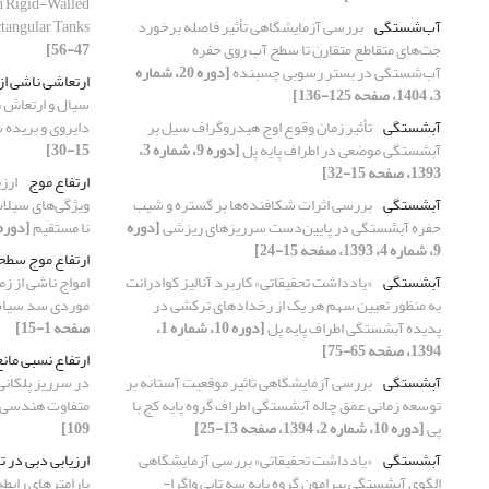
n Rigid-Walled
آب‌شستگی
بررسی آزمایشگاهی تأثیر فاصله برخورد
tangular Tanks
جت‌های متقاطع متقارن تا سطح آب روی حفره
47-56]
آب‌شستگی در بستر رسوبی چسبنده
[دوره 20، شماره
ارتعاشی ناشی از
3، 1404، صفحه 125-136]
سیال و ارتعاش ن
آبشستگی
تأثیر زمان وقوع اوج هیدروگراف سیل بر
دایروی و بریده
آبشستگی موضعی در اطراف پایه پل
[دوره 9، شماره 3،
15-30]
1393، صفحه 15-32]
ارتفاع موج
ارز
آبشستگی
بررسی اثرات شکافنده‌ها بر گستره و شیب
ویژگی‌های سیلا
حفره آبشستگی در پایین‌دست سرریزهای ریزشی
[دوره
نا مستقیم
[دوره 14، شماره 4، 1398، صفحه 111
9، شماره 4، 1393، صفحه 15-24]
ارتفاع موج سطح
آبشستگی
«یادداشت تحقیقاتی» کاربرد آنالیز کوادرانت
امواج ناشی از ز
به منظور تعیین سهم هر یک از رخدادهای ترکشی در
موردی سد سیاه
پدیده آبشستگی اطراف پایه پل
[دوره 10، شماره 1،
صفحه 1-15]
1394، صفحه 65-75]
ارتفاع نسبی مان
آبشستگی
بررسی آزمایشگاهی تاثیر موقعیت آستانه بر
در سرریز پلکانی
توسعه زمانی عمق چاله آبشستگی اطراف گروه پایه کج با
متفاوت هندسی
پی
[دوره 10، شماره 2، 1394، صفحه 13-25]
109]
آبشستگی
«یادداشت تحقیقاتی» بررسی آزمایشگاهی
ارزیابی دبی در 
الگوی آبشستگی پیرامون گروه پایه سه تایی واگرا-
پارامترهای رابط