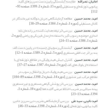
امانیان، نصرالله
مقایسه آبشستگی پایین‌دست سرریزهای کلید
پیانویی ذوزنقه‌ای و مستطیلی
[دوره 15، شماره 2، 1399، صفحه 95-
112]
امید، محمد حسین
مطالعه آزمایشگاهی جریان دوگانه غیرماندگار در
کانال مستطیلی
[دوره 1، شماره 1، 1384، صفحه 29-38]
امید، محمد حسین
بررسی اثر تیغه هدایت کننده بر راندمان تله
اندازی حوضچه رسوب گیر با استفاده ازمدل فیزیکی و ریاضی
[دوره 2،
شماره 1، 1386، صفحه 11-24]
امید، محمد حسین
آبشستگی رسوبهای چسبنده در پایین دست کف
بند بر اثر جت افقی مستغرق
[دوره 5، شماره 2، 1389، صفحه 1-12]
امید، محمد حسین
کنترل جهش هیدرولیکی در مقاطع ذوزنقه ای با
استفاده از بلوک های کف
[دوره 3، شماره 4، 1387، صفحه 27-37]
امید، محمد حسین
بررسی هیدرولیک جریان و انتقال رسوب در
مقاطع مرکب غیر منشوری
[دوره 14، شماره 2، 1398، صفحه 89-104]
امید، محمدحسین
بررسی اثر پوشش گیاهی مستغرق و غیرمستغرق
پهنه سیلابی بر ضریب اختلاط عرضی آلاینده‌ها
[دوره 10، شماره 1،
1394، صفحه 13-23]
امید نائینی، سید تقی
بررسی آزمایشگاهی ضریب دبی سرریز جانبی
کلید پیانویی ذوزنقه‌ای
[دوره 14، شماره 2، 1398، صفحه 33-46]