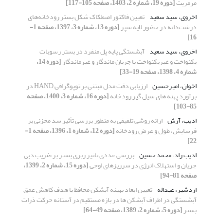
مرمریت
[دوره 19، شماره 2، 1403، صفحه 105-117]
اخروی، سید سعید
تعیین فاکتور اصطکاک شکل بستر رودخانه‌های
درشت‌دانه در ‏حضور لایه سپر
[دوره 13، شماره 3، 1397، صفحه 1-
16]
اخروی، سید سعید
آبشستگی پایه پل منفرد در بستر رسوبات
یکنواخت و غیریکنواخت با جریان ماندگار و غیرماندگار
[دوره 14،
شماره 4، 1398، صفحه 19-33]
اخوان، امیرحسین
ارزیابی دقت مدل مبتنی بر توپوگرافی HAND در
برآورد پهنه های سیل گیر رودخانه
[دوره 16، شماره 3، 1400، صفحه
85-103]
ادیب، آرش
ارائه روشی تلفیقی به منظور بررسی تأثیر سد مخزنی بر
فرسایش، طول و عرض رودخانه
[دوره 12، شماره 1، 1396، صفحه 1-
22]
ادیب راد، محمد حسین
بررسی عددی تاثیر زبری بستر بر ضریب دبی
جریان و استهلاک انرژی در سرریزهای اوجی
[دوره 15، شماره 2، 1399،
صفحه 81-94]
اردشیر، عبداله
تعیین ابعاد بهینه آبشکن محافظ با هدف کاهش عمق
آبشستگی در اطراف آبشکن ها در بازه مستقیم در آستانه حرکت ذرات
بستر
[دوره 5، شماره 2، 1389، صفحه 49-64]