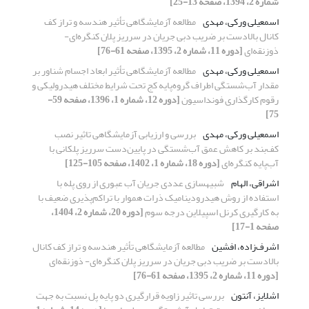
شماره 2، 1394، صفحه 13-25]
اسمعیلی ورکی، مهدی
مطالعه آزمایشگاهی تأثیر هندسه و تراز کف
کانال بالادست بر ضریب دبی جریان در سرریز پلان کنگره‌ای-
ذوزنقه‌ای
[دوره 11، شماره 2، 1395، صفحه 61-76]
اسمعیلی ورکی، مهدی
مطالعه آزمایشگاهی تأثیر ابعاد اجسام شناور بر
مقدار آب‌شستگی اطراف گروه‌پایه کج تحت شرایط مختلف هیدرولیکی و
رقوم کارگذاری فونداسیون
[دوره 12، شماره 1، 1396، صفحه 59-
75]
اسمعیلی ورکی، مهدی
بررسی و ارزیابی آزمایشگاهی تاثیر نصب
کف‌بند بر کاهش عمق آب‌شستگی در پایین‌دست سرریز پلکانی با
آب‌پایه کنگره‌ای
[دوره 18، شماره 1، 1402، صفحه 105-125]
اشراقی، الهام
شبیهسازی عددی جریان آب عبوری از روی پله با
استفاده از روش هیدرودینامیک ذرات هموار با تراکم‌پذیری ضعیف با
به کارگیری کرنل اسپیلاین درجه سوم
[دوره 20، شماره 2، 1404،
صفحه 1-17]
اشرف‌زاده، افشین
مطالعه آزمایشگاهی تأثیر هندسه و تراز کف کانال
بالادست بر ضریب دبی جریان در سرریز پلان کنگره‌ای- ذوزنقه‌ای
[دوره 11، شماره 2، 1395، صفحه 61-76]
اشلایز، آنتون
بررسی تاثیر زاویه قرارگیری دو پایه پل نسبت به جهت