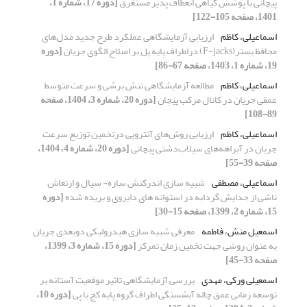
پیچانی با پوشش گیاهی انعطاف پذیر مستغرق
[دوره 17، شماره 1،
1401، صفحه 105-122]
اسماعیلی، کاظم
ارزیابی آزمایشگاهی عملکرد طرح جدید مدل‌های
محافظ بستر(F-jacks) دراطراف پایه پل بر اصلاح الگوی جریان
[دوره
19، شماره 1، 1403، صفحه 67-86]
اسماعیلی، کاظم
مطالعه آزمایشگاهی تنش برشی و سرعت متوسط
عمقی جریان در کانال مرکب پیچان
[دوره 20، شماره 3، 1404، صفحه
89-108]
اسماعیلی، کاظم
ارزیابی روش‌های آنتروپی درتخمین توزیع سرعت
جریان در آبراهه‌های سیلاب‌دشتی پیچانی
[دوره 20، شماره 4، 1404،
صفحه 39-55]
اسماعیلی، مصطفی
شبیه سازی اندرکنش سازه- سیال و ارتعاش
ناشی از جدایش گردابه در استوانه های دایروی و بریده شده
[دوره
15، شماره 2، 1399، صفحه 15-30]
اسمعیل منش، فاطمه
معرفی شبیه سازی هیدرولیکی دوبعدی جریان
به عنوان روشی جهت تخمین زمان تمرکز
[دوره 15، شماره 3، 1399،
صفحه 33-45]
اسمعیلی ورکی، مهدی
بررسی آزمایشگاهی تاثیر موقعیت آستانه بر
توسعه زمانی عمق چاله آبشستگی اطراف گروه پایه کج با پی
[دوره 10،