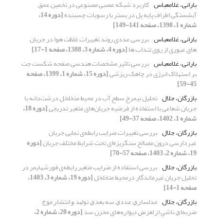
بارانی، غلامعباس
کاربرد شبکه عصبی مصنوعی در تخمین عمق
آبشستگی اطراف پایه پل در بستر با رسوبات چسبنده
[دوره 14،
شماره 1، 1398، صفحه 141-149]
بارانی، غلامعباس
بررسی عددی روند تغییرات غلظت هوا در جریان
های عبوری از روی تنداب ها
[دوره 4، شماره 3، 1388، صفحه 1-17]
بارانی، غلامعباس
بررسی تاثیر مشخصات هندسی صفحه شکست جت
بر استهلاک انرژی در چاهک ریزشی
[دوره 15، شماره 1، 1399، صفحه
45-59]
بازرگان، جلال
تحلیل نیمرخ سطح آب در محیط متخلخل درشت‌دانه با
جریان شعاعی با استفاده از فرضیه جریان‌های متغیر تدریجی
[دوره 18،
شماره 1، 1402، صفحه 37-49]
بازرگان، جلال
بررسی تغییرات ضرایب رابطه‌ی نمایی جریان
غیردارسی درون مصالح سنگریزه‌ای تحت شرایط مختلف جریان
[دوره
19، شماره 2، 1403، صفحه 57-70]
بازرگان، جلال
بررسی استفاده از ضرایب متغیر رابطه‌ی فورشهایمر در
تحلیل جریان غیرماندگار درمحیط متخلخل
[دوره 19، شماره 3، 1403،
صفحه 1-14]
بازرگان، جلال
ﻣﺪﻟﺴﺎﺯﻱ ﻋﺪﺩﻱ ﺳﻪ ﺑﻌﺪﻱ ﺗﻮﻟﻴﺪ ﻭ ﺍﻧﺘﺸﺎﺭ ﻣﻮﺝ
ﺿﺮﺑﻪﺍﻱ ﻧﺎﺷﻲ ﺍﺯ ﻟﻐﺰﺵ ﺩﻳﻮﺍﺭﻩ‌های مخزن ﺳﺪ
[دوره 20، شماره 2،