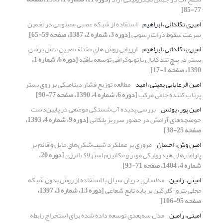
77-85]
امیری تکلدانی، ابراهیم
استفاده از شبکه عصبی مصنوعی در تخمین
سرعت سقوط ذرات رسوبی
[دوره 3، شماره 2، 1387، صفحه 59-65]
امیری تکلدانی، ابراهیم
ارزیابی روش های مختلف تعیین تنش برشی
بستر در پیچ تند کانال با توپوگرافی توسعه یافته
[دوره 6، شماره 1،
1390، صفحه 1-17]
امین الرعایایی یمینی، امید
مطالعه توزیع فشار دینامیکی بر روی بستر
پرتاب کننده جامی مرکب
[دوره 6، شماره 4، 1390، صفحه 77-90]
امین پور، یونس
بررسی پدیده آب‌شستگی موضعی در پایین‌دست
حوضچه‌های آرامش در حضور سرریز پلکانی
[دوره 9، شماره 4، 1393،
صفحه 25-38]
امین وش، احسان
مروری بر عملکرد شیب‌شکن‌های مایل و قائم بر
پارامترهای هیدرولیکی موثر و مکانیزم استهلاک انرژی
[دوره 20،
شماره 4، 1404، صفحه 71-93]
امینی، رامین
مدل‏سازی جریان سیال با استفاده از روش بدون شبکه
محلی پترو-گلرگین بر پایه تابع شعاعی
[دوره 13، شماره 3، 1397،
صفحه 95-106]
امینی، رامین
مدل‌ سه‌بعدی توسعه داده شده برای استخراج رابطه