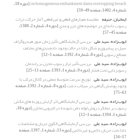
on homogeneous embankment dams overtopping breach
[دوره 18،
شماره 4، 1402، صفحه 49-59]
ایمانیان، حنیفه
مقایسه معیارهای قطعی و غیرقطعی آغاز حرکت ذرات
رسوب دانه ای در حوضچه های جزر و مدی
[دوره 4، شماره 2، 1388،
صفحه 45-57]
ایوب‌زاده، سید علی
بررسی آزمایشگاهی تأثیر زمان عبور هیدروگراف
سیل بر پیشروی و شکل دلتا در حالت وجود دانه‌بندی‌های مختلف
مصالح رسوبی
[دوره 8، شماره 4، 1392، صفحه 1-12]
ایوب‌زاده، سید علی
بررسی تأثیر تراز رسوب مخزن بر راندمان
رسوبزدایی تحت فشار
[دوره 9، شماره 1، 1393، صفحه 11-25]
ایوب زاده، سید علی
توزیع سرعت متوسط عمقی در کانال مرکب با
وجود پوشش گیاهی در سیلاب دشت
[دوره 8، شماره 3، 1392، صفحه
63-75]
ایوب زاده، سید علی
بررسی آزمایشگاهی اثر آرایش روزنه‏ های مکش
رسوب بر عملکرد روش لوله دفن ‏شونده در لایروبی مخازن
[دوره 10،
شماره 1، 1394، صفحه 1-12]
ایوب زاده، سید علی
بررسی آزمایشگاهی الگوی جریان و مشخصات
دلتا تحت جریان دائمی و غیردائمی
[دوره 13، شماره 1، 1397، صفحه
17-34]