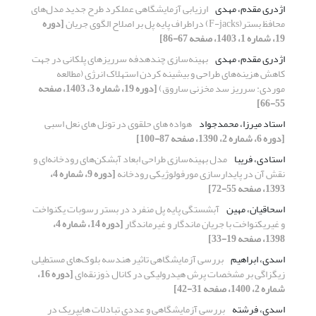
اژدری مقدم، مهدی
ارزیابی آزمایشگاهی عملکرد طرح جدید مدل‌های
محافظ بستر(F-jacks) دراطراف پایه پل بر اصلاح الگوی جریان
[دوره
19، شماره 1، 1403، صفحه 67-86]
اژدری مقدم، مهدی
بهینه‌سازی چندهدفه سرریزهای پلکانی در جهت
کاهش هزینه‌های طراحی و بیشینه کردن استهلاک انرژی (مطالعه
موردی: سرریز سد مخزنی ساروق)
[دوره 19، شماره 3، 1403، صفحه
55-66]
استاد میرزا، محمدجواد
هواده های حلقوی در تونل های نعل اسبی
[دوره 6، شماره 2، 1390، صفحه 87-100]
استادی، فریبا
مدل بهینه‌‌سازی طراحی ابعاد آبشکن‌های رودخانه‌ای و
نقش آن در پایدارسازی مورفولوژیکی رودخانه
[دوره 9، شماره 4،
1393، صفحه 55-72]
اسحاقیان، مهین
آبشستگی پایه پل منفرد در بستر رسوبات یکنواخت
و غیریکنواخت با جریان ماندگار و غیرماندگار
[دوره 14، شماره 4،
1398، صفحه 19-33]
اسدی، ابراهیم
بررسی آزمایشگاهی تاثیر هندسه بلوک‌های مستطیلی
زیگزاگی بر مشخصات پرش هیدرولیکی در کانال ذوزنقه‌ای
[دوره 16،
شماره 2، 1400، صفحه 31-42]
اسدی، فرشته
بررسی آزمایشگاهی و عددی تبادلات هایپریک در