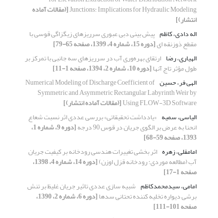
Junctions: Implications for Hydraulic Modeling
[(مقالات آماده
انتشار)]
اله دادی، کاظم
پیش بینی دبی عبوری سرریزهای زیگزاگی قوسی با
مقطع ذوزنقه ای
[دوره 15، شماره 4، 1399، صفحه 65-79]
الهیاری، رضا
ارتقای بهره‌وری آب در سرریزهای سه جانبی با تمرکز بر
طول مؤثر تاج آنها
[دوره 10، شماره 2، 1394، صفحه 1-11]
الهی فر، حسین
Numerical Modeling of Discharge Coefficient of
Symmetric and Asymmetric Rectangular Labyrinth Weir by
Using FLOW-3D Software
[(مقالات آماده انتشار)]
الیاسی، سمیه
«یادداشت تحقیقاتی» بررسی عددی اثر نسبت شعاع
انحنا به عرض بر الگوی جریان در قوس 90 درجه
[دوره 9، شماره 1،
1393، صفحه 59-68]
امامقلی، زهره
اثر بخشی تغییرات هندسی رودخانه بر کیفیت جریان
آب (مطالعه موردی: رودخانه قزل‏‏ اوزن)
[دوره 14، شماره 4، 1398،
صفحه 1-17]
امامی، سیدمحمدکاظم
شبیه سازی عددی تاثیر جریان غلیظ بر تنش
برشی دیواره تخلیه کننده تحتانی سدها
[دوره 6، شماره 2، 1390،
صفحه 101-111]