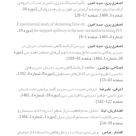
اصفری پری، سید امین
تأثیراستهلاک انرژی ناشی از جت آب خروجی
ازکف و انتهای حوضچه آرامش بر طول پرش هیدرولیکی
[دوره 16،
شماره 3، 1400، صفحه 17-28]
اصفری پری، سید امین
Experimental study of skimming flow on
the stepped spillway in the non-aerated area using PIV
[دوره 19،
شماره 4، 1403، صفحه 1-9]
اصفری پری، سید امین
بررسی آزمایشگاهی مشخصات جریان در
سرریز پلکانی با نصب مانع پیوسته با ویژگی‌های متفاوت هندسی
[دوره
20، شماره 1، 1404، صفحه 91-109]
اصلاحی، نوشین
مطالعه آزمایشگاهی ضریب جریان سرریزهای
تناسبی خطی و جذری در کانال‌های مستطیلی
[دوره 8، شماره 4، 1392،
صفحه 43-53]
اعرفی، علیرضا
ارزیابی ضریب دبی سرریز کلید پیانویی تحت جریان
غیردائمی-متغیر تدریجی با افزایش دبی
[دوره 18، شماره 1، 1402،
صفحه 127-142]
افتخاریان، لیلا
تحلیل عدم قطعیت تراز سطح آب رودخانه سیستان و
بررسی قابلیت اعتماد سیستم کنترل سیل
[دوره 1، شماره 1، 1384،
صفحه 39-54]
افشار، عباس
پیش بینی سیلاب در زمان واقعی با استفاده از مدلهای