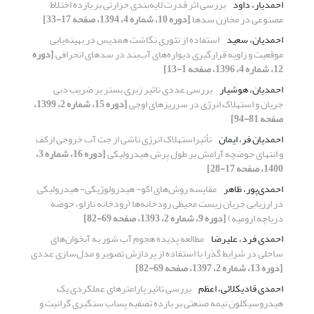
احمدیار، داود
بررسی اثر قدرت لایه‌بندی حرارتی بر بازده اختلاط
مصنوعی در مخازن سدها
[دوره 10، شماره 4، 1394، صفحه 17-33]
احمدیان، سعید
استفاده از تئوری نگاشت همدیس در بهینه‌یابی
موقعیت و زاویه قرارگیری دیواره‌های آب‌بند در سدهای انحرافی
[دوره
12، شماره 4، 1396، صفحه 1-13]
احمدیان، هوشیار
بررسی عددی تاثیر زبری بستر بر ضریب دبی
جریان و استهلاک انرژی در سرریزهای اوجی
[دوره 15، شماره 2، 1399،
صفحه 81-94]
احمدیان فر، ایمان
تأثیراستهلاک انرژی ناشی از جت آب خروجی ازکف
و انتهای حوضچه آرامش بر طول پرش هیدرولیکی
[دوره 16، شماره 3،
1400، صفحه 17-28]
احمدی‌پور، ظاهر
مقایسه روش‌های اکو- هیدرولوژیکی- هیدرولیکی
در ارزیابی جریان زیست محیطی رودخانه‌ها (رودخانه نازلو، حوضه
دریاچه ارومیه)
[دوره 9، شماره 2، 1393، صفحه 69-82]
احمدی فرد، علیرضا
مطالعه پدیده هجوم آب شور به آبخوان‌های
ساحلی در شرایط گذرا با استفاده از پردازش تصویر و مدل‌سازی عددی
[دوره 13، شماره 2، 1397، صفحه 69-82]
احمدی قادیکلائی، اعظم
بررسی تاثیر پارامترهای عملکردی یک
هیدروسیکلون نیمه صنعتی بر بازده تصفیه پساب سنگبری گرانیت و