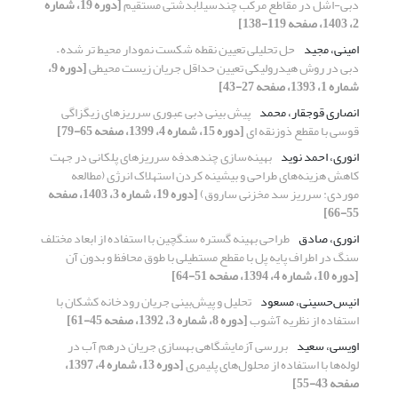
دبی-اشل در مقاطع مرکب چندسیلابدشتی مستقیم
[دوره 19، شماره
2، 1403، صفحه 119-138]
امینی، مجید
حل تحلیلی تعیین نقطه شکست نمودار محیط تر شده –
دبی در روش هیدرولیکی تعیین حداقل جریان زیست محیطی
[دوره 9،
شماره 1، 1393، صفحه 27-43]
انصاری قوجقار، محمد
پیش بینی دبی عبوری سرریزهای زیگزاگی
قوسی با مقطع ذوزنقه ای
[دوره 15، شماره 4، 1399، صفحه 65-79]
انوری، احمد نوید
بهینه‌سازی چندهدفه سرریزهای پلکانی در جهت
کاهش هزینه‌های طراحی و بیشینه کردن استهلاک انرژی (مطالعه
موردی: سرریز سد مخزنی ساروق)
[دوره 19، شماره 3، 1403، صفحه
55-66]
انوری، صادق
طراحی بهینه گستره سنگچین با استفاده از ابعاد مختلف
سنگ در اطراف پایه پل با مقطع مستطیلی با طوق محافظ و بدون آن
[دوره 10، شماره 4، 1394، صفحه 51-64]
انیس‌حسینی، مسعود
تحلیل و پیش‌بینی جریان رودخانه کشکان با
استفاده از نظریه آشوب
[دوره 8، شماره 3، 1392، صفحه 45-61]
اویسی، سعید
بررسی آزمایشگاهی بهسازی جریان درهم آب در
لوله‌ها با استفاده از محلول‌های پلیمری
[دوره 13، شماره 4، 1397،
صفحه 43-55]