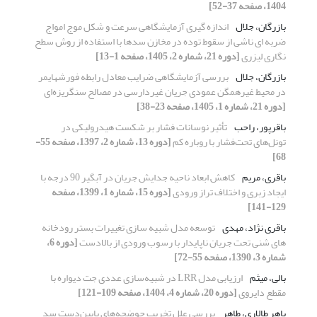
1404، صفحه 37-52]
بازرگان، جلال
اندازه گیری آزمایشگاهی سرعت و شکل موج امواج
ضربه ای ناشی از سقوط توده در مخازن سدها با استفاده از روش سطح
نگاری لیزری
[دوره 21، شماره 2، 1405، صفحه 1-13]
بازرگان، جلال
بررسی آزمایشگاهی ضرایب معادل رابطه فورشهایمر
در محیط غیرهمگن عمودی جریان غیردارسی در مصالح سنگریزه‌ای
[دوره 21، شماره 1، 1405، صفحه 23-38]
باقرپور، راحب
تأثیر نوسانات فشار بر شکست هیدرولیکی در
تونل‌های تحت‌فشار با روباره کم
[دوره 13، شماره 2، 1397، صفحه 55-
68]
باقری، مریم
کاهش ابعاد ناحیه جدایش جریان در آبگیر 90 درجه با
ایجاد زبری و اختلاف تراز ورودی
[دوره 15، شماره 1، 1399، صفحه
129-141]
باقری نژاد، مهدی
توسعه مدل شبیه سازی تغییرات بستر رودخانه
های شنی تحت جریان ناپایدار با رسوب ورودی از بالادست
[دوره 6،
شماره 3، 1390، صفحه 55-72]
بالی، میثم
ارزیابی مدل LRR در شبیه‌سازی عددی جت دیواره با
مقطع دایروی
[دوره 20، شماره 4، 1404، صفحه 109-121]
باهر طالاری، طاهر
بررسی علل تخریب حوضچه‌ها‌ی پایین‌دست سد