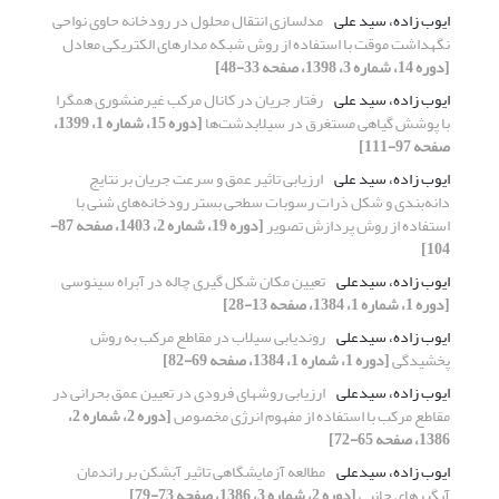
ایوب زاده، سید علی
مدلسازی انتقال محلول در رودخانه حاوی نواحی
نگهداشت موقت با استفاده از روش شبکه مدارهای الکتریکی معادل
[دوره 14، شماره 3، 1398، صفحه 33-48]
ایوب زاده، سید علی
رفتار ﺟﺮﻳﺎن در کانال مرکب غیرمنشوری همگرا
با ﭘﻮﺷﺶ گیاهی مستغرق در سیلابدشت‌ها
[دوره 15، شماره 1، 1399،
صفحه 97-111]
ایوب زاده، سید علی
ارزیابی تاثیر عمق و سرعت جریان بر نتایج
دانه‌بندی و شکل ذرات رسوبات سطحی بستر رودخانه‌های شنی با
استفاده از روش پردازش تصویر
[دوره 19، شماره 2، 1403، صفحه 87-
104]
ایوب زاده، سیدعلی
تعیین مکان شکل گیری چاله در آبراه سینوسی
[دوره 1، شماره 1، 1384، صفحه 13-28]
ایوب زاده، سیدعلی
روندیابی سیلاب در مقاطع مرکب به روش
پخشیدگی
[دوره 1، شماره 1، 1384، صفحه 69-82]
ایوب زاده، سیدعلی
ارزیابی روشهای فرودی در تعیین عمق بحرانی در
مقاطع مرکب با استفاده از مفهوم انرژی مخصوص
[دوره 2، شماره 2،
1386، صفحه 65-72]
ایوب زاده، سیدعلی
مطالعه آزمایشگاهی تاثیر آبشکن بر راندمان
آبگیرهای جانبی
[دوره 2، شماره 3، 1386، صفحه 73-79]