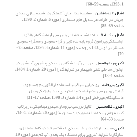
1، 1393، صفحه 59-68]
اقبال زاده، افشین
مقایسه مدل های آشفتگی در شبیه سازی عددی
جریان در اطراف عرشه پل های مستغرق
[دوره 6، شماره 2، 1390،
صفحه 69-85]
اقبال نیک، لیلا
«یادداشت تحقیقاتی» بررسی آزمایشگاهی الگوی
آبشستگی پیرامون گروه پایه سه تایی واگرا-عمودی و همگرا-عمودی
مستقر در قوس 180 درجه تند
[دوره 11، شماره 3، 1395، صفحه 73-
79]
اکبرپور، ابوالفضل
بررسی آزمایشگاهی و عددی پیشروی آب شور در
آبخوان ساحلی شنی شیبدار در شرایط گذرا
[دوره 20، شماره 1، 1404،
صفحه 1-18]
اکبری، ریحانه
روندیابی سیلاب با استفاده از الگوریتم جستجوی
گرانشی و بررسی عدم قطعیت پارامترهای هیدرولوژیکی مدل
ماسکینگام غیرخطی
[دوره 14، شماره 3، 1398، صفحه 17-31]
اکبری، غلامحسین
آنالیز بررسی نیروهای هیدرودینامیکی در پرتاب
کننده جامی سد (مطالعه موردی : سد جره)
[دوره 20، شماره 2، 1404،
صفحه 53-64]
اکبری، مجید
ارائه یک روش عددی با دقت مرتبه دو کاملا متعادل و
سازگار با شرایط آنتروپی برای دستگاه یک بعدی آب کم عمق
[دوره 19،