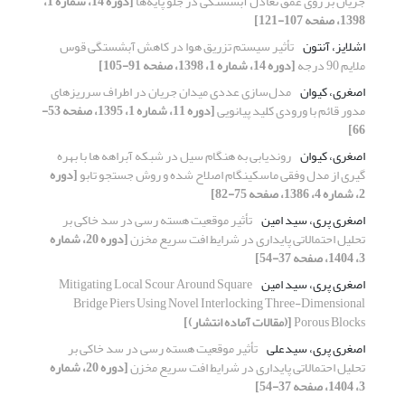
جریان بر روی عمق تعادل آبشستگی در جلو پایه‌ها
[دوره 14، شماره 1،
1398، صفحه 107-121]
اشلایز، آنتون
تأثیر سیستم تزریق هوا در کاهش آبشستگی قوس
ملایم 90 درجه
[دوره 14، شماره 1، 1398، صفحه 91-105]
اصغری، کیوان
مدل‌سازی عددی میدان جریان در اطراف سرریزهای
مدور قائم با ورودی کلید پیانویی
[دوره 11، شماره 1، 1395، صفحه 53-
66]
اصغری، کیوان
روندیابی به هنگام سیل در شبکه آبراهه ها با بهره
گیری از مدل وفقی ماسکینگام اصلاح شده و روش جستجو تابو
[دوره
2، شماره 4، 1386، صفحه 75-82]
اصغری پری، سید امین
تأثیر موقعیت هسته رسی در سد خاکی بر
تحلیل احتمالاتی پایداری در شرایط افت سریع مخزن
[دوره 20، شماره
3، 1404، صفحه 37-54]
اصغری پری، سید امین
Mitigating Local Scour Around Square
Bridge Piers Using Novel Interlocking Three-Dimensional
Porous Blocks
[(مقالات آماده انتشار)]
اصغری پری، سیدعلی
تأثیر موقعیت هسته رسی در سد خاکی بر
تحلیل احتمالاتی پایداری در شرایط افت سریع مخزن
[دوره 20، شماره
3، 1404، صفحه 37-54]