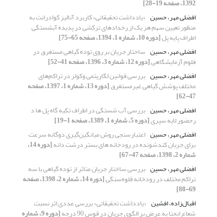
1392، صفحه 19-28]
افضلی مهر، حسین
«یادداشت تحقیقاتی» کاربرد آنالیز کوادرانت به
منظور تعیین سهم هر یک از رخدادهای ترکشی در پدیده آبشستگی
اطراف پایه پل
[دوره 10، شماره 1، 1394، صفحه 65-75]
افضلی مهر، حسین
ساختار جریان بر روی توده گیاهی مستغرق در
فلوم آزمایشگاهی
[دوره 12، شماره 3، 1396، صفحه 41-52]
افضلی مهر، حسین
بررسی قوانین لگاریتمی وکولز در تراکم‌های
مختلف پوشش گیاهی غیرمستغرق
[دوره 13، شماره 1، 1397، صفحه
47-62]
افضلی مهر، حسین
بررسی آب شستگی در اطراف تکیه گاه پل ها د
رحضور لایه سپری
[دوره 5، شماره 1، 1389، صفحه 1-19]
افضلی مهر، حسین
اعتبارسنجی روش میانگین‌گیری دوگانه سرعت
برای جریان کندشونده در رودخانه‌ های بستر درشت دانه
[دوره 14،
شماره 2، 1398، صفحه 47-67]
افضلی مهر، حسین
بررسی ساختار جریان متاثر از توده گیاهی با سه
تراکم مختلف در رودخانه قلوه‌سنگی
[دوره 14، شماره 2، 1398، صفحه
69-88]
اقبال‌زاده، افشین
«یادداشت تحقیقاتی» بررسی عددی اثر نسبت
شعاع انحنا به عرض بر الگوی جریان در قوس 90 درجه
[دوره 9، شماره