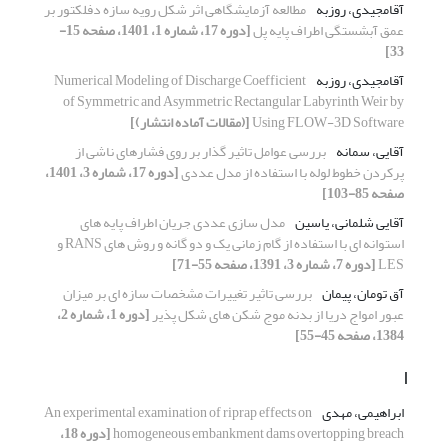
آقامجیدی، روزبه
مطالعه آزمایشگاهی اثر شکل رویه سازه دفلکتور بر
عمق آبشستگی اطراف پایه پل
[دوره 17، شماره 1، 1401، صفحه 15-
33]
آقامجیدی، روزبه
Numerical Modeling of Discharge Coefficient
of Symmetric and Asymmetric Rectangular Labyrinth Weir by
Using FLOW-3D Software
[(مقالات آماده انتشار)]
آقایی، سمانه
بررسی عوامل تاثیر گذار بر روی فشارهای ناشی از
پرکردن خطوط لوله‌ با استفاده از مدل عددی
[دوره 17، شماره 3، 1401،
صفحه 85-103]
آقایی شلمانی، یاسین
مدل سازی عددی جریان اطراف پایه های
استوانه ای با استفاده از گام زمانی یک و دو گانه و روش های RANS و
LES
[دوره 7، شماره 3، 1391، صفحه 55-71]
آق تومان، پیمان
بررسی تاثیر تغییرات مشخصات سازه ای بر میزان
عبور امواج دریا از بدنه موج شکن های شکل پذیر
[دوره 1، شماره 2،
1384، صفحه 45-55]
ا
ابراهیمی، مهدی
An experimental examination of riprap effects on
homogeneous embankment dams overtopping breach
[دوره 18،