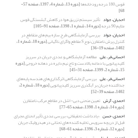
قوس 180 درجه رودخانه‌ها
[دوره 13، شماره 4، 1397، صفحه 57-
68]
احدیان، جواد
تأثیر سیستم تزریق هوا در کاهش آبشستگی قوس
ملایم 90 درجه
[دوره 14، شماره 1، 1398، صفحه 91-105]
احدیان، جواد
بررسی آزمایشگاهی طرح سازه بیم های متقاطع در
کنترل پرش نامتقارن نوع S مقاطع واگرای ناگهانی
[دوره 18، شماره 1،
1402، صفحه 19-36]
احسانی فر، علی
مطالعه آزمایشگاهی و عددی جریان در سرریز
کلید‌پیانویی با دماغه بالادست و تاج نیم دایره در دهانه خروجی
[دوره
15، شماره 2، 1399، صفحه 31-45]
احسانی فر، علی
بررسی آزمایشگاهی اثرگذاری‌های هندسه پایه‌های
جداکننده جریان بر آبگذری سرریز کلیدپیانویی
[دوره 18، شماره 2،
1402، صفحه 39-52]
احمدی، آرش
تعیین منحنی دبی- اشل در مقاطع مرکب نامتقارن
[دوره 14، شماره 1، 1398، صفحه 65-77]
احمدی، حسن
«یادداشت تحقیقاتی» بررسی عددی تأثیر انحنای مجرای
قبل از دریچه سرویس تخلیه کننده ‏های تحتانی در هیدرولیک جریان
[دوره 12، شماره 3، 1396، صفحه 61-68]
احمدی، سارینا
پیش‌بینی جریان آب ورودی به تونل با استفاده از