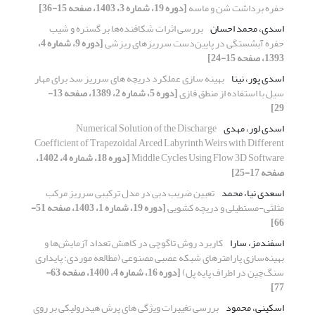
حفره برداشت شن و ماسه
[دوره 19، شماره 3، 1403، صفحه 15-36]
اسدی، محمد احسان
بررسی اثرات شکافنده‌ها بر گستره و شیب
حفره آبشستگی در پایین‌دست سرریزهای ریزشی
[دوره 9، شماره 4،
1393، صفحه 15-24]
اسدی پور، نینا
بهینه سازی عملکرد دریچه های سرریز سد برای مهار
سیل با استفاده از منطق فازی
[دوره 5، شماره 2، 1389، صفحه 13-
29]
اسدی لور، مهدی
Numerical Solution of the Discharge
Coefficient of Trapezoidal Arced Labyrinth Weirs with Different
Middle Cycles Using Flow 3D Software
[دوره 18، شماره 4، 1402،
صفحه 17-25]
اسعدی نیا، محمد
تعیین ضریب دبی در مدل ترکیبی سرریز مرکب
مثلثی-مستطیلی و دریچه کشویی
[دوره 19، شماره 1، 1403، صفحه 51-
66]
اسفندمز، سارا
کاربرد روش تاگوچی در کاهش تعداد آزمایش‌ها و
بهینه‌سازی پارامتر‌‌های شبکه عصبی مصنوعی (مطالعه موردی: پایداری
سنگ‌چین در اطراف پایه‌‌ پل)
[دوره 16، شماره 4، 1400، صفحه 63-
77]
اسکینی، محمود
بررسی تغییرات ویژگی های پرش هیدرولیکی بر روی