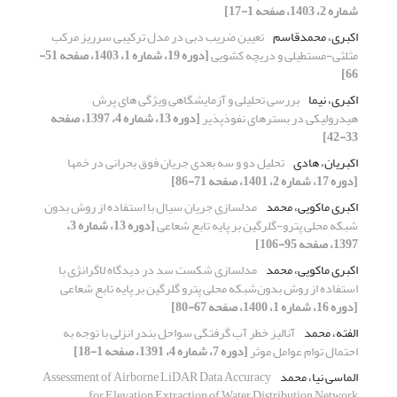
شماره 2، 1403، صفحه 1-17]
اکبری، محمدقاسم
تعیین ضریب دبی در مدل ترکیبی سرریز مرکب
مثلثی-مستطیلی و دریچه کشویی
[دوره 19، شماره 1، 1403، صفحه 51-
66]
اکبری، نیما
بررسی تحلیلی و آزمایشگاهی ویژگی های پرش
هیدرولیکی در بسترهای نفوذپذیر
[دوره 13، شماره 4، 1397، صفحه
33-42]
اکبریان، هادی
تحلیل دو و سه بعدی جریان‏ فوق بحرانی در خم‏ها
[دوره 17، شماره 2، 1401، صفحه 71-86]
اکبری ماکویی، محمد
مدل‏سازی جریان سیال با استفاده از روش بدون
شبکه محلی پترو-گلرگین بر پایه تابع شعاعی
[دوره 13، شماره 3،
1397، صفحه 95-106]
اکبری ماکویی، محمد
مدل‏سازی شکست سد در دیدگاه لاگرانژی با
استفاده از روش بدون‌شبکه محلی پترو گلرگین بر پایه تابع شعاعی
[دوره 16، شماره 1، 1400، صفحه 67-80]
الفته، محمد
آنالیز خطر آب گرفتگی سواحل بندر انزلی با توجه به
احتمال توام عوامل موثر
[دوره 7، شماره 4، 1391، صفحه 1-18]
الماسی نیا، محمد
Assessment of Airborne LiDAR Data Accuracy
for Elevation Extraction of Water Distribution Network