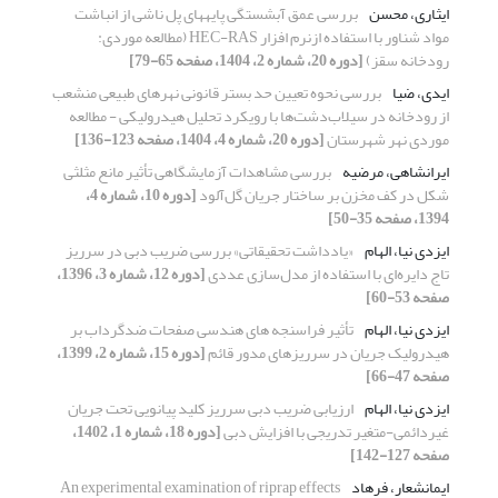
ایثاری، محسن
بررسی عمق آبشستگی پایه‏های پل ناشی از انباشت
مواد شناور با استفاده ازنرم افزار HEC-RAS (مطالعه موردی:
رودخانه سقز)
[دوره 20، شماره 2، 1404، صفحه 65-79]
ایدی، ضیا
بررسی نحوه تعیین حد بستر قانونی نهرهای طبیعی منشعب
از رودخانه در سیلاب‌دشت‌ها با رویکرد تحلیل هیدرولیکی - مطالعه
موردی نهر شهرستان
[دوره 20، شماره 4، 1404، صفحه 123-136]
ایرانشاهی، مرضیه
بررسی مشاهدات آزمایشگاهی تأثیر مانع مثلثی
شکل در کف مخزن بر ساختار جریان گل‌آلود
[دوره 10، شماره 4،
1394، صفحه 35-50]
ایزدی نیا، الهام
«یادداشت تحقیقاتی» بررسی ضریب دبی در سرریز
تاج دایره‌ای با استفاده از مدل‌سازی عددی
[دوره 12، شماره 3، 1396،
صفحه 53-60]
ایزدی نیا، الهام
تأثیر فراسنجه های هندسی صفحات ضدگرداب بر
هیدرولیک جریان در سرریزهای مدور قائم
[دوره 15، شماره 2، 1399،
صفحه 47-66]
ایزدی نیا، الهام
ارزیابی ضریب دبی سرریز کلید پیانویی تحت جریان
غیردائمی-متغیر تدریجی با افزایش دبی
[دوره 18، شماره 1، 1402،
صفحه 127-142]
ایمانشعار، فرهاد
An experimental examination of riprap effects