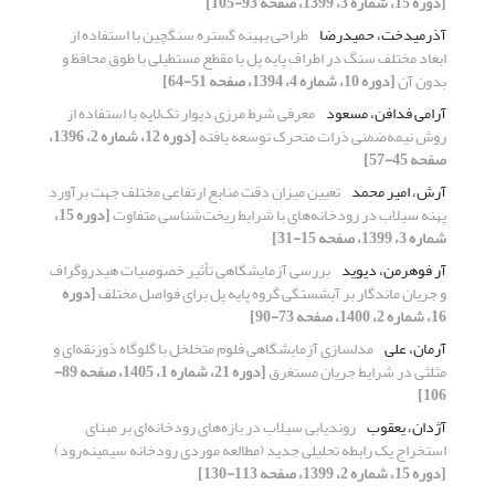
[دوره 15، شماره 3، 1399، صفحه 93-105]
آذرمیدخت، حمیدرضا
طراحی بهینه گستره سنگچین با استفاده از
ابعاد مختلف سنگ در اطراف پایه پل با مقطع مستطیلی با طوق محافظ و
بدون آن
[دوره 10، شماره 4، 1394، صفحه 51-64]
آرامی فدافن، مسعود
معرفی شرط مرزی دیوار تک‌لایه با استفاده از
روش نیمه‌ضمنی ذرات متحرک توسعه یافته
[دوره 12، شماره 2، 1396،
صفحه 45-57]
آرش، امیر محمد
تعیین میزان دقت منابع ارتفاعی مختلف جهت برآورد
پهنه سیلاب در رودخانه‌های با شرایط ریخت‌شناسی متفاوت
[دوره 15،
شماره 3، 1399، صفحه 15-31]
آر فوهرمن، دیوید
بررسی آزمایشگاهی تأثیر خصوصیات هیدروگراف
و جریان ماندگار بر آبشستگی گروه پایه پل برای فواصل مختلف
[دوره
16، شماره 2، 1400، صفحه 73-90]
آرمان، علی
مدلسازی آزمایشگاهی فلوم متخلخل با گلوگاه ذوزنقه‌ای و
مثلثی در شرایط جریان مستغرق
[دوره 21، شماره 1، 1405، صفحه 89-
106]
آژدان، یعقوب
روندیابی سیلاب در بازه‌های رودخانه‌ای‌ بر مبنای
استخراج یک رابطه تحلیلی جدید (مطالعه موردی رودخانه سیمینه‌رود)
[دوره 15، شماره 2، 1399، صفحه 113-130]