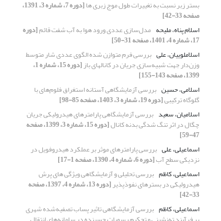
بستر زبر نسبت به تغییرات طول موج زبری ها
[دوره 7، شماره 3، 1391،
صفحه 33-42]
اسلام پناه، ملیحه
مدل‌سازی عددی ورود هوا به آب شفت قائم
[دوره
17، شماره 4، 1401، صفحه 31-50]
اسلاملوییان، علی
بررسی فرم متوازن شده الگوی عددی شار متوسط
وزن‌دار جهت شبیه‌سازی جریان در کانالهای باز
[دوره 15، شماره 1،
1399، صفحه 143-155]
اسلامی، حسین
بررسی آزمایشگاهی آستانه استغراق فلوم‌های با
گلوگاه ترکیبی
[دوره 19، شماره 3، 1403، صفحه 85-98]
اسلامیان، سعید
بررسی آزمایشگاهی پارامترهای هیدرولیکی جریان
چگال در اثر تنگ شدگی بدنه کانال
[دوره 15، شماره 3، 1399، صفحه
47-59]
اسماعیلی، علی
بررسی پارامترهای موثر بر عملکرد هیدروفویل در
نزدیکی سطح آب
[دوره 6، شماره 4، 1390، صفحه 1-17]
اسماعیلی، کاظم
بررسی تحلیلی و آزمایشگاهی ویژگی های پرش
هیدرولیکی در بسترهای نفوذپذیر
[دوره 13، شماره 4، 1397، صفحه
33-42]
اسماعیلی، کاظم
بررسی آزمایشگاهی تاثیر پساب تصفیه‌شده شهری
بر فرآیند ته‌نشینی و تحکیم رسوبات چسبنده در سامانه‌های انتقال