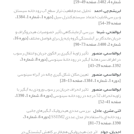
شماره 4، 1402، صفحه 49-59]
ابریشم چی، احمد
تحلیل عدم قطعیت تراز سطح آب رودخانه سیستان
و بررسی قابلیت اعتماد سیستم کنترل سیل
[دوره 1، شماره 1، 1384،
صفحه 39-54]
ابوالفتحی، شیما
بررسی آزمایشگاهی تأثیر خصوصیات هیدروگراف و
جریان ماندگار بر آبشستگی گروه پایه پل برای فواصل مختلف
[دوره 16،
شماره 2، 1400، صفحه 73-90]
ابوالقاسمی، ‌منصور
تأثیر زاویة آبگیری بر الگوی جریان و انتقال رسوب
در اطراف سردهانة آبگیر در رودخانة سینوسی
[دوره 8، شماره 3،
1392، صفحه 29-43]
ابوالقاسمی، منصور
تعیین مکان شکل گیری چاله در آبراه سینوسی
[دوره 1، شماره 1، 1384، صفحه 13-28]
ابوالقاسمی، منصور
تاثیر انحراف جریان بر رسوب ورودی به آبگیر با
زاویه انحراف 52 درجه در رودخانه سینوسی
[دوره 6، شماره 1، 1390،
صفحه 41-52]
اثنی عشری، عادل
بررسی عددی هیدرولیک آبگیرهای جانبی
رودخانه ای با استفاده از مدل عددی SSIIM2
[دوره 6، شماره 3،
1390، صفحه 73-81]
احدیان، جواد
اثر جت هیدرولیکی هم فاز بر کاهش آبشستگی در