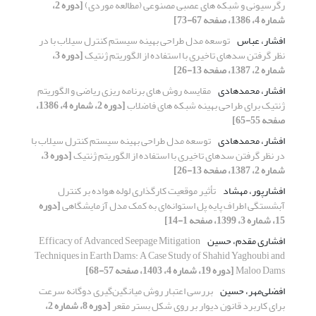
رگرسیونی و شبکه های عصبی مصنوعی (مطالعه موردی)
[دوره 2،
شماره 4، 1386، صفحه 67-73]
افشار، عباس
توسعه مدل طراحی بهینه سیستم کنترل سیلاب با در
نظر گرفتن سدهای تاخیری با استفاده از الگوریتم ژنتیک
[دوره 3،
شماره 2، 1387، صفحه 13-26]
افشار، محمدهادی
مقایسه روش های برنامه ریزی ریاضی و الگوریتم
ژنتیک برای طراحی بهینه شبکه های فاضلاب
[دوره 2، شماره 4، 1386،
صفحه 55-65]
افشار، محمدهادی
توسعه مدل طراحی بهینه سیستم کنترل سیلاب با
در نظر گرفتن سدهای تاخیری با استفاده از الگوریتم ژنتیک
[دوره 3،
شماره 2، 1387، صفحه 13-26]
افشارپور، مهشاد
تأثیر موقعیت کارگذاری لوله هواده بر کنترل
آبشستگی اطراف پایه پل استوانه‌ای به کمک مدل آزمایشگاهی
[دوره
15، شماره 3، 1399، صفحه 1-14]
افشاری مقدم، حسین
Efficacy of Advanced Seepage Mitigation
Techniques in Earth Dams: A Case Study of Shahid Yaghoubi and
Maloo Dams
[دوره 19، شماره 4، 1403، صفحه 57-68]
افضلی‌مهر، حسین
بررسی اعتبار روش میانگین‌گیری دوگانه سرعت
برای کاربرد قانون دیوار بر روی شکل بستر مقعر
[دوره 8، شماره 2،