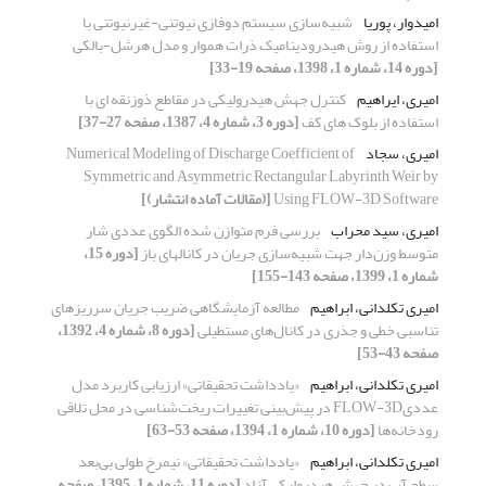
امیدوار، پوریا
شبیه‌سازی سیستم دوفازی نیوتنی-غیرنیوتنی با
استفاده از روش هیدرودینامیک ذرات هموار و مدل هرشل-بالکی
[دوره 14، شماره 1، 1398، صفحه 19-33]
امیری، ایراهیم
کنترل جهش هیدرولیکی در مقاطع ذوزنقه ای با
استفاده از بلوک های کف
[دوره 3، شماره 4، 1387، صفحه 27-37]
امیری، سجاد
Numerical Modeling of Discharge Coefficient of
Symmetric and Asymmetric Rectangular Labyrinth Weir by
Using FLOW-3D Software
[(مقالات آماده انتشار)]
امیری، سید محراب
بررسی فرم متوازن شده الگوی عددی شار
متوسط وزن‌دار جهت شبیه‌سازی جریان در کانالهای باز
[دوره 15،
شماره 1، 1399، صفحه 143-155]
امیری تکلدانی، ابراهیم
مطالعه آزمایشگاهی ضریب جریان سرریزهای
تناسبی خطی و جذری در کانال‌های مستطیلی
[دوره 8، شماره 4، 1392،
صفحه 43-53]
امیری تکلدانی، ابراهیم
«یادداشت تحقیقاتی» ارزیابی کاربرد مدل
عددیFLOW-3D در پیش‌بینی تغییرات ریخت‌شناسی در محل تلاقی
رودخانه‌ها
[دوره 10، شماره 1، 1394، صفحه 53-63]
امیری تکلدانی، ابراهیم
«یادداشت تحقیقاتی» نیمرخ طولی بی‌بعد
سطح آب در جهش هیدرولیکی آزاد
[دوره 11، شماره 1، 1395، صفحه