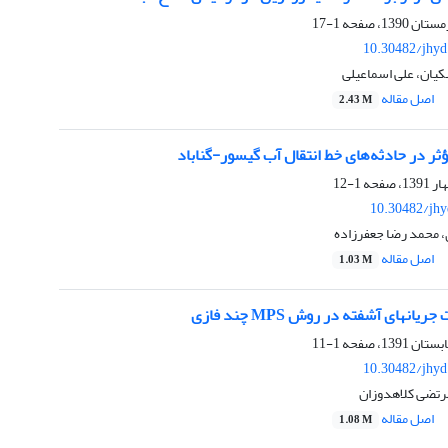
1-17
10.30482/jhyd
ان، علی اسماعیلی
اصل مقاله
2.43 M
ر در حادثه‌های خط انتقال آب گیسور-گناباد
1-12
10.30482/jhy
، محمد رضا جعفرزاده
اصل مقاله
1.03 M
نهای آشفته در روش MPS چند فازی
1-11
10.30482/jhyd
مرتضی کلاهدوزان
اصل مقاله
1.08 M