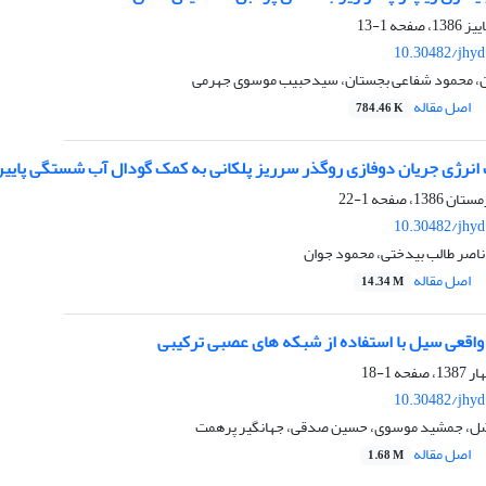
1-13
10.30482/jhyd
ان، محمود شفاعی بجستان، سیدحبیب موسوی جهرمی
اصل مقاله
784.46 K
ک انرژی جریان دوفازی روگذر سرریز پلکانی به کمک گودال آب شستگی پای
1-22
10.30482/jhyd
ناصر طالب بیدختی، محمود جوان
اصل مقاله
14.34 M
واقعی سیل با استفاده از شبکه های عصبی ترکیبی
1-18
10.30482/jhyd
ضل، جمشید موسوی، حسین صدقی، جهانگیر پرهمت
اصل مقاله
1.68 M