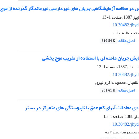
س در مطالعه آزمایشگاهی جریان های غیردارسی غیرماندگار گذرنده از مو
1-13
10.30482/jhyd
بیب الله بیات
اصل مقاله
610.54 K
ایش جریان دامنه ای با استفاده از تقریب موج پخشی
1-12
10.30482/jhyd
 ثقفیان، محمود ذاکری نیری
اصل مقاله
281.61 K
ی معادلات آبهای کم عمق با ناپیوستگی های متمرکز در بستر
1-13
10.30482/jhyd
، محمدرضا جعفرزاده