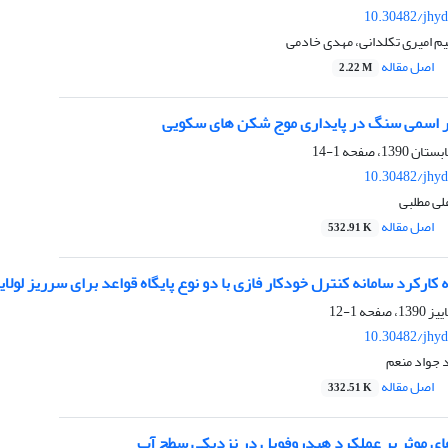
10.30482/jhyd
یم امیری تکلدانی، مهدی خادمی
اصل مقاله
2.22 M
ر اسمی سنگ در پایداری موج شکن های سکویی
1-14
10.30482/jhyd
لی مطلبی
اصل مقاله
532.91 K
 کارکرد سامانه کنترل خودکار فازی با دو نوع پایگاه قواعد برای سرریز لولای
1-12
10.30482/jhyd
 جواد منعم
اصل مقاله
332.51 K
ای موثر بر عملکرد هیدروفویل در نزدیکی سطح آب