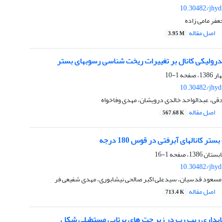
10.30482/jhyd
فر مامی زاده
اصل مقاله
3.95 M
یدرولیکی کانال بر تغییرات ریخت شناسی رسوبهای بستر
1-10
10.30482/jhyd
، عبدالواحد خالدی درویشان، مهدی وفاخواه
اصل مقاله
567.68 K
ر کانالهای آبرفتی در قوس 180 درجه
1-16
10.30482/jhyd
 مسعود قدسیان، سیدعلی اکبر صالحی نیشابوری، مهدی شفیعی فر
اصل مقاله
713.4 K
پایداری ریپ رپ در زیر جت های پرتابی مستطیلی شکل