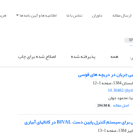
ارسال مقاله
داوران
تماس با ما
اطلاعیه ها و آیین نامه ها
هزین
57
همه
پذیرفته شده
اصلاح شده برای چاپ
ر:
ی جریان در دریچه های قوسی
1-12
10.30482/jhyd
ا، محمود جوان
اصل مقاله
294.98 K
سیستم کنترل پایین دست BIVAL در کانالهای آبیاری
1-13