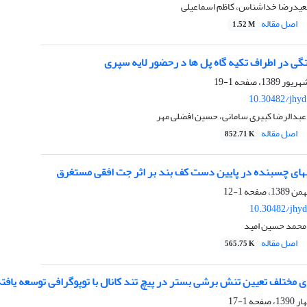
یدرضا خداشناس، کاظم اسماعیلی
اصل مقاله
1.52 M
 در اطراف تکیه گاه پل ها د رحضور لایه سپری
1-19
10.30482/jhyd
عبدالرضا کبیری سامانی، حسین افضلی مهر
اصل مقاله
852.71 K
ی چسبنده در پایین دست کف بند بر اثر جت افقی مستغرق
1-12
10.30482/jhyd
محمد حسین امید
اصل مقاله
565.75 K
 مختلف تعیین تنش برشی بستر در پیچ تند کانال با توپوگرافی توسعه یافت
1-17