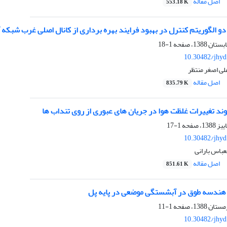
اصل مقاله
553.18 K
دو الگوریتم کنترل در بهبود فرایند بهره برداری از کانال اصلی غرب شبکه آ
1-18
10.30482/jhyd
لی اصغر منتظر
اصل مقاله
835.79 K
د تغییرات غلظت هوا در جریان های عبوری از روی تنداب ها
1-17
10.30482/jhyd
عباس بارانی
اصل مقاله
851.61 K
هندسه طوق در آبشستگی موضعی در پایه پل
1-11
10.30482/jhyd