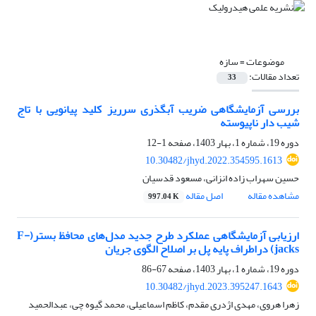
موضوعات =
سازه
تعداد مقالات:
33
بررسی آزمایشگاهی ضریب آبگذری سرریز کلید پیانویی با تاج
شیب دار ناپیوسته
دوره 19، شماره 1، بهار 1403، صفحه
1-12
10.30482/jhyd.2022.354595.1613
حسین سهراب زاده انزانی، مسعود قدسیان
مشاهده مقاله
اصل مقاله
997.04 K
ارزیابی آزمایشگاهی عملکرد طرح جدید مدل‌های محافظ بستر(F-
jacks) دراطراف پایه پل بر اصلاح الگوی جریان
دوره 19، شماره 1، بهار 1403، صفحه
67-86
10.30482/jhyd.2023.395247.1643
زهرا هروی، مهدی اژدری مقدم، کاظم اسماعیلی، محمد گیوه چی، عبدالحمید