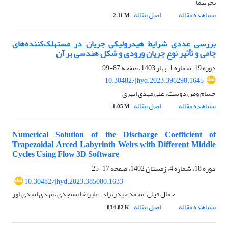
بحرپیما
مشاهده مقاله
اصل مقاله
2.11 M
بررسی عددی شرایط هیدرولیکی جریان در مستهلک‌کننده‌های
جامی و تأثیر نوع جریان ورودی و شکل هندسی بر آن
دوره 19، شماره 1، بهار 1403، صفحه
87-99
10.30482/jhyd.2023.396298.1645
حسام وطن دوست، علی مهدی ابهری
مشاهده مقاله
اصل مقاله
1.05 M
Numerical Solution of the Discharge Coefficient of
Trapezoidal Arced Labyrinth Weirs with Different Middle
Cycles Using Flow 3D Software
دوره 18، شماره 4، زمستان 1402، صفحه
17-25
10.30482/jhyd.2023.385080.1633
جمال فیلی، محمد حیدرنژاد، علیرضا مسجدی، مهدی اسدی لور
مشاهده مقاله
اصل مقاله
834.82 K