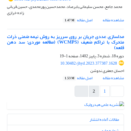
محمد جامع، محسن سلیمانی بابرصاد، محمدحسین پورمحمدی، حسین قربانی
زاده خرازی
مشاهده مقاله
اصل مقاله
1.47 M
مدلسازی عددی جریان بر روی سرریز به روش نیمه ضمنی ذرات
متحرک با تراکم ضعیف (WCMPS) (مطالعه موردی: سد دهن
قلعه)
دوره 18، شماره 3، پاییز 1402، صفحه
1-19
10.30482/jhyd.2023.377387.1628
احسان جعفری ندوشن
مشاهده مقاله
اصل مقاله
1.53 M
2
1
مقالات آماده انتشار
شماره جاری