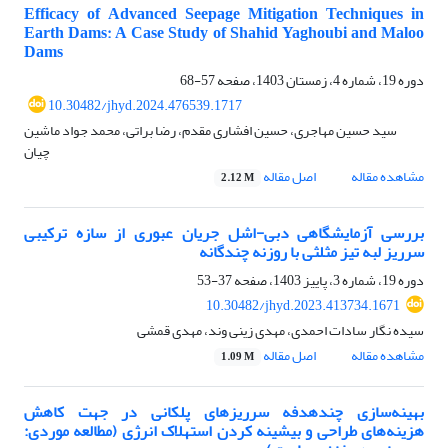
Efficacy of Advanced Seepage Mitigation Techniques in
Earth Dams: A Case Study of Shahid Yaghoubi and Maloo
Dams
دوره 19، شماره 4، زمستان 1403، صفحه
57-68
10.30482/jhyd.2024.476539.1717
سید حسین مهاجری، حسین افشاری مقدم، رضا براتی، محمد جواد ماشین
چیان
مشاهده مقاله
اصل مقاله
2.12 M
بررسی آزمایشگاهی دبی-اشل جریان عبوری از سازه ترکیبی
سرریز لبه تیز مثلثی با روزنه چندگانه
دوره 19، شماره 3، پاییز 1403، صفحه
37-53
10.30482/jhyd.2023.413734.1671
سیده نگار سادات احمدی، مهدی زینی وند، مهدی قمشی
مشاهده مقاله
اصل مقاله
1.09 M
بهینه‌سازی چندهدفه سرریزهای پلکانی در جهت کاهش
هزینه‌های طراحی و بیشینه کردن استهلاک انرژی (مطالعه موردی: