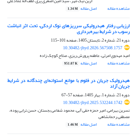
آرین نیک مهر، سید امین اصغری پری، لطف اله عمادعلی
مشاهده مقاله
اصل مقاله
1.34 M
ارزیابی رفتار هیدرولیکی سرریزهای نوک اردکی، تحت اثر انباشت
رسوب در شرایط بهره‌برداری
دوره 21، شماره 2، تابستان 1405، صفحه
101-115
10.30482/jhyd.2026.567508.1757
امید مهدوی امرئی، عاطفه پرورش ریزی، صلاح کوچک زاده
مشاهده مقاله
اصل مقاله
951.07 K
هیدرولیک جریان در فلوم با موانع استوانه‌ای چندگانه در شرایط
جریان آزاد
دوره 21، شماره 1، بهار 1405، صفحه
57-67
10.30482/jhyd.2025.532244.1742
نسرین بهرامی، امیر حمزه حقی آبی، محمود شفاعی بجستان، حسن ترابی پوده،
مصطفی رحمانشاهی
مشاهده مقاله
اصل مقاله
1.46 M