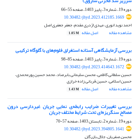
سرریز سد مخزنی ساروق)
دوره 19، شماره 3، پاییز 1403، صفحه
55-66
10.30482/jhyd.2023.412185.1669
احمد نوید انوری، مهدی اژدری مقدم، جعفر جعفری اصل
مشاهده مقاله
اصل مقاله
1.05 M
بررسی آزمایشگاهی آستانه استغراق فلوم‌های با گلوگاه ترکیبی
دوره 19، شماره 3، پاییز 1403، صفحه
85-98
10.30482/jhyd.2023.414643.1672
حسین سلطانی کاظمی، محسن سلیمانی بابرصاد، محمد حسین پورمحمدی،
حسین اسلامی، حسین قربانی زاده خرازی
مشاهده مقاله
اصل مقاله
1.43 M
بررسی تغییرات ضرایب رابطه‌ی نمایی جریان غیردارسی درون
مصالح سنگریزه‌ای تحت شرایط مختلف جریان
دوره 19، شماره 2، تابستان 1403، صفحه
57-70
10.30482/jhyd.2023.394805.1641
محسن صفریان، جلال بازرگان