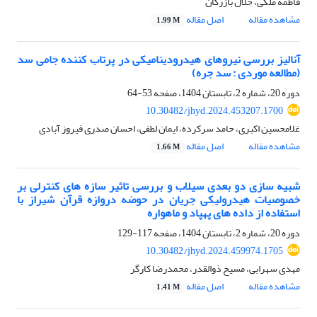
فاطمه ملکی، جلال بازرگان
مشاهده مقاله
اصل مقاله
1.99 M
آنالیز بررسی نیروهای هیدرودینامیکی در پرتاب کننده جامی سد
(مطالعه موردی : سد جره)
دوره 20، شماره 2، تابستان 1404، صفحه
53-64
10.30482/jhyd.2024.453207.1700
غلامحسین اکبری، حامد سرکرده، ایمان لطفی، احسان صدری فیروز آبادی
مشاهده مقاله
اصل مقاله
1.66 M
شبیه سازی دو بعدی سیلاب و بررسی تاثیر سازه های کنترلی بر
خصوصیات هیدرولیکی جریان در حوضه دروازه قرآن شیراز با
استفاده از داده های پهپاد و ماهواره
دوره 20، شماره 2، تابستان 1404، صفحه
117-129
10.30482/jhyd.2024.459974.1705
مهدی سهرابی، مسیح ذوالقدر، محمدرضا کارگر
مشاهده مقاله
اصل مقاله
1.41 M