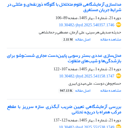
مدلسازی آزمایشگاهی فلوم متخلخل با گلوگاه ذوزنقه‌ای و مثلثی در
شرایط جریان مستغرق
دوره 21، شماره 1، بهار 1405، صفحه
89-106
10.30482/jhyd.2025.540357.1746
حدیثه صدیقی هرسینی، علی آرمان، مصطفی رحمانشاهی
مشاهده مقاله
اصل مقاله
2.11 M
مدل‌سازی عددی بستر رسوبی پایین‌دست مجاری شست‌وشو برای
بازشدگی‌ها و شیب‌های متفاوت
دوره 21، شماره 1، بهار 1405، صفحه
107-122
10.30482/jhyd.2025.541158.1747
حسام وطن دوست، علی مهدی ابهری
مشاهده مقاله
اصل مقاله
947.13 K
بررسی آزمایشگاهی تعیین ضریب آبگذری سازه سرریز با مقطع
مرکب همراه با دریچه تحتانی
دوره 21، شماره 1، بهار 1405، صفحه
123-137
10.30482/jhyd.2025.551538.1749