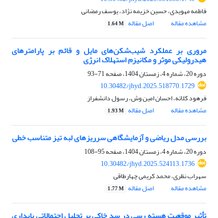
فاطمه مهویدی، حسین خزیمه نژاد، یوسف رمضانی
مشاهده مقاله
اصل مقاله
1.64 M
مروری بر عملکرد شیب‌شکن‌های مایل و قائم بر پارامترهای
هیدرولیکی موثر و مکانیزم استهلاک انرژی
دوره 20، شماره 4، زمستان 1404، صفحه
71-93
10.30482/jhyd.2025.518770.1729
فرهود کلاته، احسان امین وش، رسول دانشفراز
مشاهده مقاله
اصل مقاله
1.93 M
بررسی مدل ریاضی و آزمایشگاهی سرریزهای لبه تیز متناسب خطی
دوره 20، شماره 4، زمستان 1404، صفحه
95-108
10.30482/jhyd.2025.524113.1736
سهراب نظری، محمد کریمی چهارطاقی
مشاهده مقاله
اصل مقاله
1.77 M
تأثیر موقعیت هسته رسی در سد خاکی بر تحلیل احتمالاتی پایداری