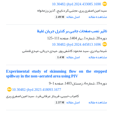
10.30482/jhyd.2024.433085.1690
سید امین اصفری پری، مجتبی کردناییج، آذین رزمخواه
مشاهده مقاله
اصل مقاله
2.49 M
تاثیر نصب صفحات جانبی بر کنترل جریان غلیظ
دوره 20، شماره 1، بهار 1404، صفحه
111-125
10.30482/jhyd.2024.445813.1696
شیما بهادری، سید محمود کاشفی پور، مهدی دریائی، مهدی قمشی
مشاهده مقاله
اصل مقاله
1.4 M
Experimental study of skimming flow on the stepped
spillway in the non-aerated area using PIV
دوره 19، شماره 4، زمستان 1403، صفحه
1-9
10.30482/jhyd.2023.418093.1677
کامیاب حبیبی، فریناز عرفانی فرد، سید امین اصفری پری
مشاهده مقاله
اصل مقاله
2.37 M