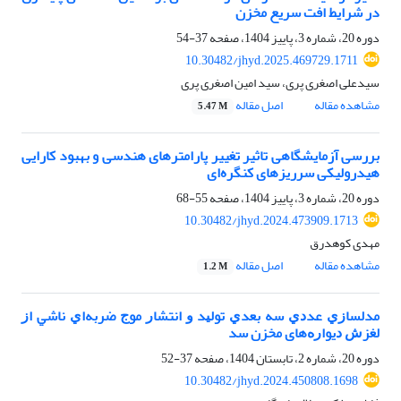
در شرایط افت سریع مخزن
دوره 20، شماره 3، پاییز 1404، صفحه
37-54
10.30482/jhyd.2025.469729.1711
سیدعلی اصغری پری، سید امین اصغری پری
مشاهده مقاله
اصل مقاله
5.47 M
بررسی آزمایشگاهی تاثیر تغییر پارامترهای هندسی و بهبود کارایی
هیدرولیکی سرریزهای کنگره‌ای
دوره 20، شماره 3، پاییز 1404، صفحه
55-68
10.30482/jhyd.2024.473909.1713
مهدی کوهدرق
مشاهده مقاله
اصل مقاله
1.2 M
ﻣﺪﻟﺴﺎﺯﻱ ﻋﺪﺩﻱ ﺳﻪ ﺑﻌﺪﻱ ﺗﻮﻟﻴﺪ ﻭ ﺍﻧﺘﺸﺎﺭ ﻣﻮﺝ ﺿﺮﺑﻪﺍﻱ ﻧﺎﺷﻲ ﺍﺯ
ﻟﻐﺰﺵ ﺩﻳﻮﺍﺭﻩ‌های مخزن ﺳﺪ
دوره 20، شماره 2، تابستان 1404، صفحه
37-52
10.30482/jhyd.2024.450808.1698