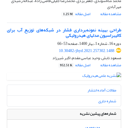
محمد شاه‌سوندی، جعفر یزدی، محمدرضا جلیلی قاضی زاده، عبداله رشیدی
مهرآبادی
مشاهده مقاله
اصل مقاله
1.25 M
طراحی بهینه نمونه‌برداری فشار در شبکه‌های توزیع آب برای
کالیبراسیون مدل‎های هیدرولیکی
دوره 16، شماره 1، بهار 1400، صفحه
53-66
10.30482/jhyd.2021.257302.1488
مسعود تابش، وحید عباسی مقدم، اکبر شیرزاد
مشاهده مقاله
اصل مقاله
952.51 K
مقالات آماده انتشار
شماره جاری
شماره‌های پیشین نشریه