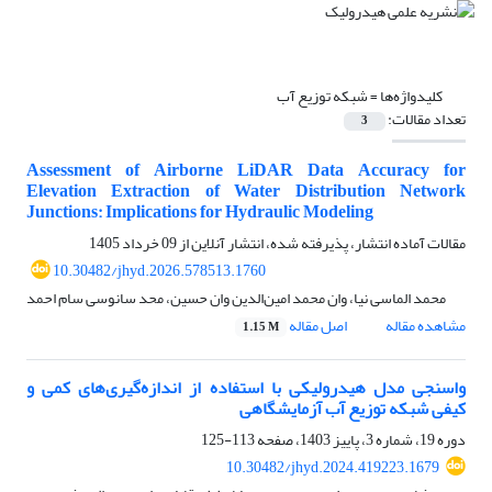
کلیدواژه‌ها =
شبکه توزیع آب
تعداد مقالات:
3
Assessment of Airborne LiDAR Data Accuracy for
Elevation Extraction of Water Distribution Network
Junctions: Implications for Hydraulic Modeling
مقالات آماده انتشار، پذیرفته شده، انتشار آنلاین از
09 خرداد 1405
10.30482/jhyd.2026.578513.1760
محمد الماسی نیا، وان محمد امین‌الدین وان حسین، محد سانوسی سام احمد
مشاهده مقاله
اصل مقاله
1.15 M
واسنجی مدل هیدرولیکی با استفاده از اندازه‌گیری‌های کمی و
کیفی شبکه توزیع آب آزمایشگاهی
دوره 19، شماره 3، پاییز 1403، صفحه
113-125
10.30482/jhyd.2024.419223.1679