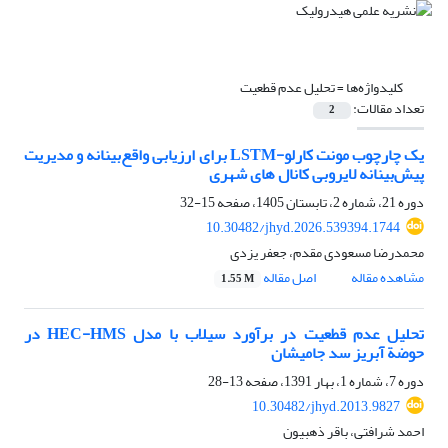
کلیدواژه‌ها =
تحلیل عدم قطعیت
تعداد مقالات:
2
یک چارچوب مونت کارلو-LSTM برای ارزیابی واقع‌بینانه و مدیریت
پیش‌بینانه لایروبی کانال های شهری
دوره 21، شماره 2، تابستان 1405، صفحه
15-32
10.30482/jhyd.2026.539394.1744
محمدرضا مسعودی مقدم، جعفر یزدی
مشاهده مقاله
اصل مقاله
1.55 M
تحلیل عدم قطعیت در برآورد سیلاب با مدل HEC-HMS در
حوضة آبریز سد جامیشان
دوره 7، شماره 1، بهار 1391، صفحه
13-28
10.30482/jhyd.2013.9827
احمد شرافتی، باقر ذهبیون