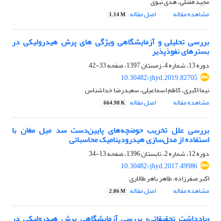
مجید فضلی، هدی نبوی
مشاهده مقاله
اصل مقاله
1.14 M
بررسی تحلیلی و آزمایشگاهی ویژگی های پرش هیدرولیکی در
بسترهای نفوذپذیر
دوره 13، شماره 4، زمستان 1397، صفحه
33-42
10.30482/jhyd.2019.82705
نیما اکبری، کاظم اسماعیلی، سعیدرضا خداشناس
مشاهده مقاله
اصل مقاله
664.98 K
بررسی علل تخریب حوضچه‌ها‌ی پایین‌دست سد میل مغان با
استفاده از مدل‌سازی هیدرودینامیک محاسباتی
دوره 12، شماره 2، تابستان 1396، صفحه
13-34
10.30482/jhyd.2017.49986
اکبر صفرزاده، طاهر باهر طالاری
مشاهده مقاله
اصل مقاله
2.06 M
«یادداشت تحقیقاتی» بررسی آزمایشگاهی پرش هیدرولیکی در