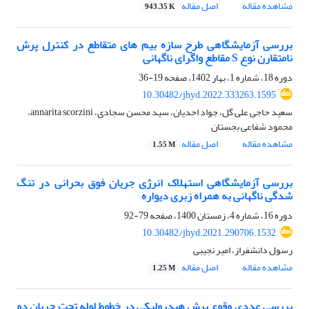
مشاهده مقاله
اصل مقاله
943.35 K
بررسی آزمایشگاهی طرح سازه بیم های متقاطع در کنترل پرش
نامتقارن نوع S مقاطع واگرای ناگهانی
دوره 18، شماره 1، بهار 1402، صفحه
19-36
10.30482/jhyd.2022.333263.1595
سعید حاجی علی گل، جواد احدیان، سید محسن سجادی، annarita scorzini،
محمود شفاعی بجستان
مشاهده مقاله
اصل مقاله
1.55 M
بررسی آزمایشگاهی استهلاک انرژی جریان فوق بحرانی در تنگ
شدگی ناگهانی به همراه زبری دیواره
دوره 16، شماره 4، زمستان 1400، صفحه
79-92
10.30482/jhyd.2021.290706.1532
رسول دانشفراز، امیر نجیبی
مشاهده مقاله
اصل مقاله
1.25 M
بررسی عددی وقوع پرش هیدرولیکی در خطوط لوله تحت جریان دو