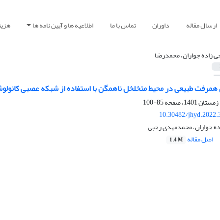
ارسال مقاله
داوران
تماس با ما
اطلاعیه ها و آیین نامه ها
هزین
ی زاده جواران، محمدرضا
همرفت طبیعی در محیط متخلخل ناهمگن با استفاده از شبکه عصبی کانولوش
85-100
10.30482/jhyd.2022.
ه جواران، محمدمهدی رجبی
اصل مقاله
1.4 M