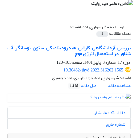
نویسنده =
شهسواری زاده، افسانه
تعداد مقالات:
1
بررسی آزمایشگاهی کارایی هیدرودینامیکی ستون نوسانگر آب
شناور در استحصال انرژی موج
دوره 17، شماره 3، پاییز 1401، صفحه
105-120
10.30482/jhyd.2022.316262.1565
افسانه شهسواری زاده، جواد ظهیری، احمد جعفری
مشاهده مقاله
اصل مقاله
1.1 M
مقالات آماده انتشار
شماره جاری
شماره‌های پیشین نشریه