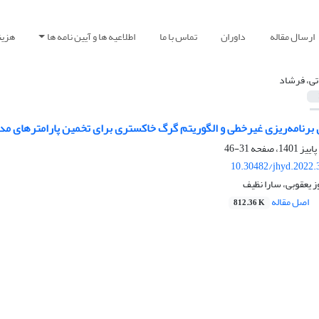
ارسال مقاله
داوران
تماس با ما
اطلاعیه ها و آیین نامه ها
هزین
تی، فرشاد
 برنامه‌ریزی غیرخطی و الگوریتم گرگ خاکستری برای تخمین پارامترهای م
31-46
10.30482/jhyd.2022.
ز یعقوبی، سارا نظیف
اصل مقاله
812.36 K