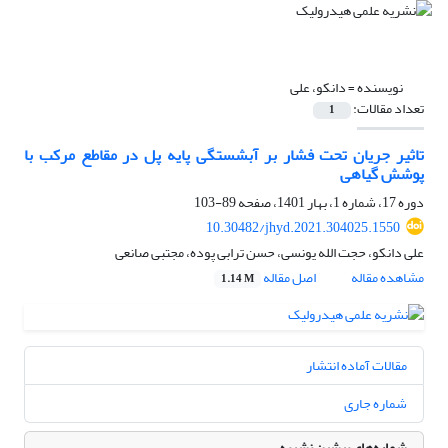
نویسنده =
دانکو، علی
تعداد مقالات:
1
تاثیر جریان تحت فشار بر آبشستگی پایه پل در مقاطع مرکب با
پوشش گیاهی
دوره 17، شماره 1، بهار 1401، صفحه
89-103
10.30482/jhyd.2021.304025.1550
علی دانکو، حجت الله یونسی، حسن ترابی پوده، مجتبی صانعی
مشاهده مقاله
اصل مقاله
1.14 M
مقالات آماده انتشار
شماره جاری
شماره‌های پیشین نشریه