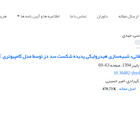
ارسال مقاله
داوران
تماس با ما
اطلاعیه ها و آیین نامه ها
هزین
سی، مهدی
اتی» شبیه‌سازی هیدرولیکی پدیده شکست سد دز توسط مدل کامپیوتری MIKE
63-69
10.30482/jhyd
کهزادی، امیر حسینی
اصل مقاله
470.73 K