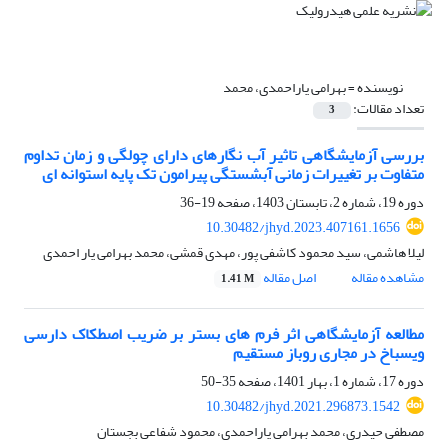
نویسنده =
بهرامی یاراحمدی، محمد
تعداد مقالات:
3
بررسی آزمایشگاهی تاثیر آب نگارهای دارای چولگی و زمان تداوم
متفاوت بر تغییرات زمانی آبشستگی پیرامون تک پایه استوانه ای
دوره 19، شماره 2، تابستان 1403، صفحه
19-36
10.30482/jhyd.2023.407161.1656
لیلا هاشمی، سید محمود کاشفی پور، مهدی قمشی، محمد بهرامی یار احمدی
مشاهده مقاله
اصل مقاله
1.41 M
مطالعه آزمایشگاهی اثر فرم های بستر بر ضریب اصطکاک دارسی
ویسباخ در مجاری روباز مستقیم
دوره 17، شماره 1، بهار 1401، صفحه
35-50
10.30482/jhyd.2021.296873.1542
مصطفی حیدری، محمد بهرامی یاراحمدی، محمود شفاعی بجستان