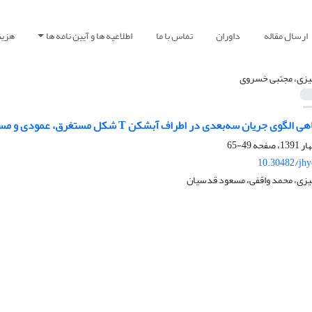
ارسال مقاله
داوران
تماس با ما
اطلاعیه ها و آیین نامه ها
هزین
زی، مجتبی خسروی
سه‌بعدی در اطراف آبشکن T شکل مستغرق، عمودی و مستقر در قوس 90 درجه با بستر تعادل یافته
49-65
10.30482/jhy
زی، محمد واقفی، مسعود قدسیان