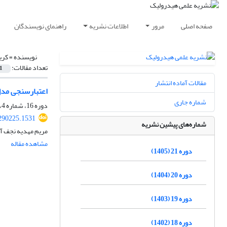
صفحه اصلی
مرور
اطلاعات نشریه
راهنمای نویسندگان
نویسنده =
کری
تعداد مقالات:
1
مقالات آماده انتشار
اعتبارسنجی مدل CORMIX در شبیه سازی تخلیه پساب شور تک مجرایی به
شماره جاری
دوره 16، شماره 4، زمستان 1400، صفحه
290225.1531
شماره‌های پیشین نشریه
مریم مهدیه نجف آب
مشاهده مقاله
دوره 21 (1405)
دوره 20 (1404)
دوره 19 (1403)
دوره 18 (1402)