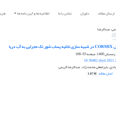
ارسال مقاله
داوران
تماس با ما
اطلاعیه ها و آیین نامه ها
هزین
می، عبدالرضا
 آب دریا
93-108
10.30482/jhyd.2021.
ادی، بایرامعلی محمدنژاد، عبدالرضا کریمی
اصل مقاله
1.07 M